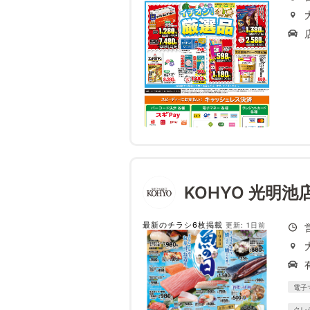
KOHYO 光明池
最新のチラシ6枚掲載
更新: 1日前
電子
クレ