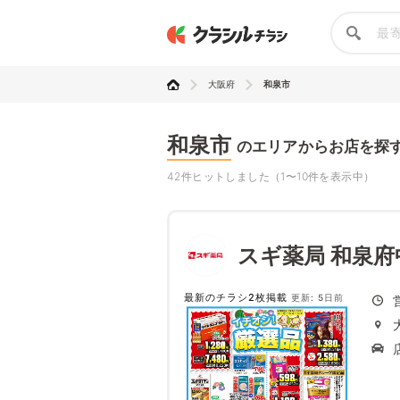
大阪府
和泉市
和泉市
のエリアからお店を探
42件ヒットしました（1〜10件を表示中）
スギ薬局 和泉府
最新のチラシ2枚掲載
更新: 5日前