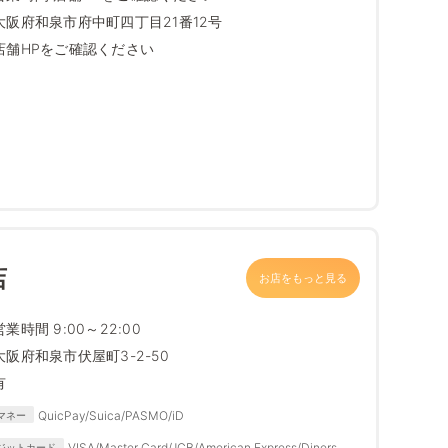
大阪府和泉市府中町四丁目21番12号
店舗HPをご確認ください
店
お店をもっと見る
営業時間 9:00～22:00
大阪府和泉市伏屋町3-2-50
有
QuicPay/Suica/PASMO/iD
マネー
VISA/Master Card/JCB/American Express/Diners
ジットカード