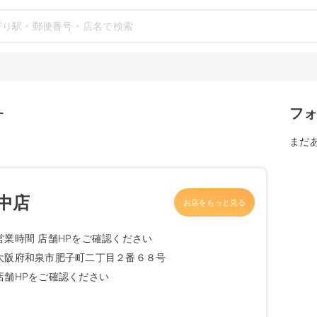
フ
す
まだ
中店
お店をもっと見る
営業時間 店舗HPをご確認ください
大阪府和泉市肥子町二丁目２番６８号
店舗HPをご確認ください