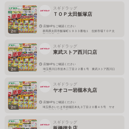
スギドラッグ
ＴＯＰ太田飯塚店
店舗HPをご確認ください
2
群馬県太田市飯塚町１９３３番地１ 生鮮市場ＴＯＰ太
枚
田飯塚店１階
スギドラッグ
東武ストア西川口店
店舗HPをご確認ください
2
埼玉県川口市並木二丁目２２番１号 東武ストア西川口
枚
店２階
スギドラッグ
ヤオコー岩槻本丸店
店舗HPをご確認ください
2
埼玉県さいたま市岩槻区本丸３丁目２０番４５号 ヤオ
枚
コー岩槻本丸店２階
スギドラッグ
板橋徳丸店