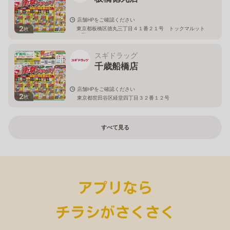
店舗HPをご確認ください
2
東京都板橋区徳丸三丁目４１番２１号 トックマルット
枚
１階
スギドラッグ
千歳船橋店
店舗HPをご確認ください
2
枚
東京都世田谷区経堂四丁目３２番１２号
すべて見る