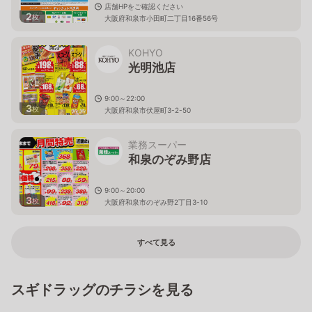
店舗HPをご確認ください
2
枚
大阪府和泉市小田町二丁目16番56号
KOHYO
光明池店
9:00～22:00
3
枚
大阪府和泉市伏屋町3-2-50
業務スーパー
和泉のぞみ野店
9:00～20:00
3
枚
大阪府和泉市のぞみ野2丁目3-10
すべて見る
スギドラッグのチラシを見る