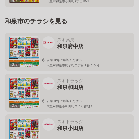
9
枚
大阪府和泉市小田町3丁目10-1
和泉市のチラシを見る
スギ薬局
和泉府中店
店舗HPをご確認ください
2
枚
大阪府和泉市肥子町二丁目２番６８号
スギドラッグ
和泉和田店
店舗HPをご確認ください
2
枚
大阪府和泉市和田町２７６番地１
スギドラッグ
和泉小田店