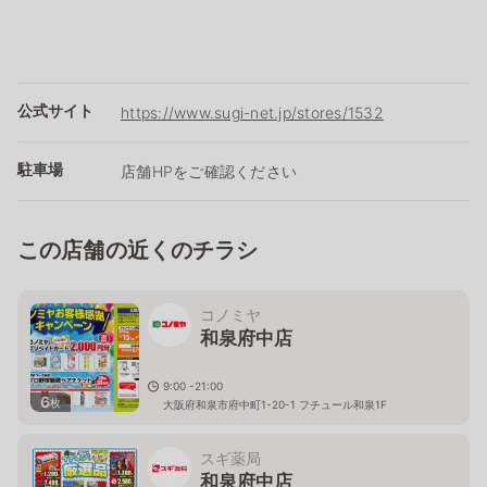
公式サイト
https://www.sugi-net.jp/stores/1532
駐車場
店舗HPをご確認ください
この店舗の近くのチラシ
コノミヤ
和泉府中店
9:00 -21:00
6
枚
大阪府和泉市府中町1-20-1 フチュール和泉1F
スギ薬局
和泉府中店