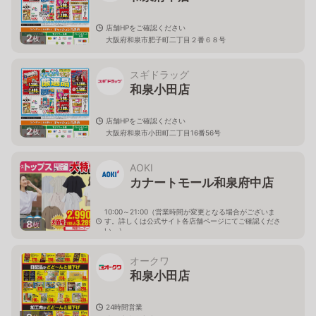
店舗HPをご確認ください
2
枚
大阪府和泉市肥子町二丁目２番６８号
スギドラッグ
和泉小田店
店舗HPをご確認ください
2
枚
大阪府和泉市小田町二丁目16番56号
AOKI
カナートモール和泉府中店
10:00～21:00（営業時間が変更となる場合がございま
す。詳しくは公式サイト各店舗ページにてご確認くださ
8
枚
い。）
大阪府泉大津市東豊中町1-5-10カナートモール和泉府中
2Ｆ
オークワ
和泉小田店
24時間営業