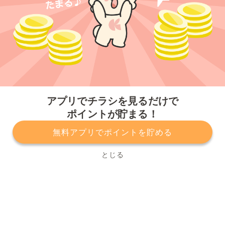
今すぐアプリをダウンロードする
アプリでチラシを見るだけで
ポイントが貯まる！
無料アプリでポイントを貯める
プライバシーポリシー
利用規約
運営会社
サービスに関してのお問い合わせ
チラシ掲載をお考えの方
とじる
Copyright© Kurashiru, Inc. All Rights Reserved.