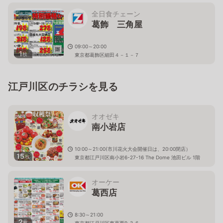
全日食チェーン
葛飾 三角屋
09:00～20:00
1
枚
東京都葛飾区細田４－１－７
江戸川区のチラシを見る
オオゼキ
南小岩店
10:00～21:00(市川花火大会開催日は、20:00閉店）
15
枚
東京都江戸川区南小岩6-27-16 The Dome 池田ビル 1階
オーケー
葛西店
8:30～21:00
2
枚
東京都江戸川区東葛西9-3-6