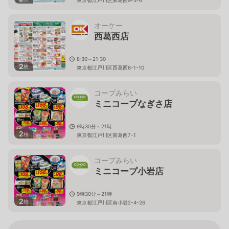
オーケー
西葛西店
8:30～21:30
2
枚
東京都江戸川区西葛西6-1-10
コープみらい
ミニコープなぎさ店
9時30分～21時
2
枚
東京都江戸川区南葛西7-1
コープみらい
ミニコープ小岩店
9時30分～21時
2
枚
東京都江戸川区南小岩2-4-26