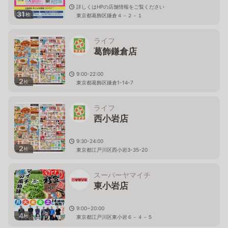
詳しくはHPの店舗情報をご覧ください
31
枚
東京都葛飾区鎌倉４－２－１
ライフ
葛飾鎌倉店
9:00-22:00
2
枚
東京都葛飾区鎌倉1-14-7
ライフ
西小岩店
9:30-24:00
2
枚
東京都江戸川区西小岩3-35-20
スーパーヤマイチ
東小岩店
9:00~20:00
4
枚
東京都江戸川区東小岩６－４－５