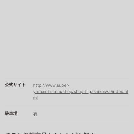
公式サイト
http://www.super-
yamaichi.com/shop/shop_higashikoiwa/index.ht
ml
駐車場
有