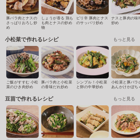
豚バラ肉とナスの
しょうが香る 鶏も
ピリ辛 豚肉とナス
ナスと豚肉の味
さっぱりおろし炒
も肉とナスの炒め
のサッパリ炒め
炒め
め
物
小松菜で作れるレシピ
もっと見る
ご飯がすすむ 小松
豚バラ肉と小松菜
シンプル！小松菜
小松菜と豚バラ
菜のひき肉炒め
の香味だれ炒め
と卵の中華炒め
あんかけかぼち
豆苗で作れるレシピ
もっと見る