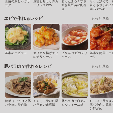
豆苗の豚しゃぶサ
豆苗とせせりのガ
あったまる！すき
サッと炒めて 
ラダ
ーリック炒め
焼き風豆苗の肉巻
苗ともやしのピ
き
辛みそ炒め
エビで作れるレシピ
もっと見る
基本のエビマヨ
カリカリ揚げエビ
ピリ辛 エビのチリ
基本で簡単！エ
のチリソース
ソース
チリ
豚バラ肉で作れるレシピ
もっと見る
簡単 まいたけと豚
くるくる巻いた豚
豚バラ肉と白菜の
たっぷり長ねぎ
バラ肉の炒め物
バラ肉の角煮風
ミルフィーユ鍋
豚バラ肉の簡単
ン酢炒め