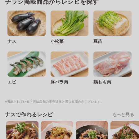
チラシ掲載商品からレシピを探す
ナス
小松菜
豆苗
エビ
豚バラ肉
鶏もも肉
※明細されている内容は店舗の実売状況と異なる場合がございます。
ナスで作れるレシピ
もっと見る