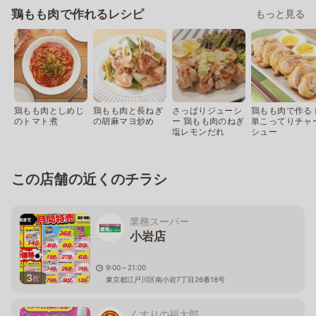
鶏もも肉で作れるレシピ
もっと見る
鶏もも肉としめじ
鶏もも肉と長ねぎ
さっぱりジューシ
鶏もも肉で作る 
のトマト煮
の胡麻マヨ炒め
ー 鶏もも肉のねぎ
単こってりチャ
塩レモンだれ
シュー
この店舗の近くのチラシ
業務スーパー
小岩店
9:00～21:00
3
枚
東京都江戸川区南小岩7丁目26番18号
くすりの福太郎