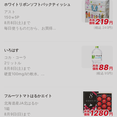
ホワイトリボンソフトパックティッシュ
アスト
150ｗ5P
219
本体
8月8日(土)まで
円
価格
(税込 240円)
毎日使うものだから、お買得...
いろはす
コカ・コーラ
2リットル
88
本体
8月8日(土)まで
円
価格
(税込 95円)
硬度100mg/lの軟水。...
フルーツトマトはるかエイト
北海道産JA北はるか
1箱
1280
本体
8月9日(日)まで
円
価格