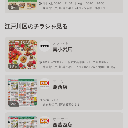
平日•土 10:00 - 21:00 日•祝 10:00 - 20:30
6
枚
東京都江戸川区南小岩7-24-15 シャポー小岩 B1F
江戸川区のチラシを見る
オオゼキ
南小岩店
10:00～21:00(市川花火大会開催日は、20:00閉店）
13
枚
東京都江戸川区南小岩6-27-16 The Dome 池田ビル 1階
オーケー
葛西店
8:30～21:00
2
枚
東京都江戸川区東葛西9-3-6
オーケー
西葛西店