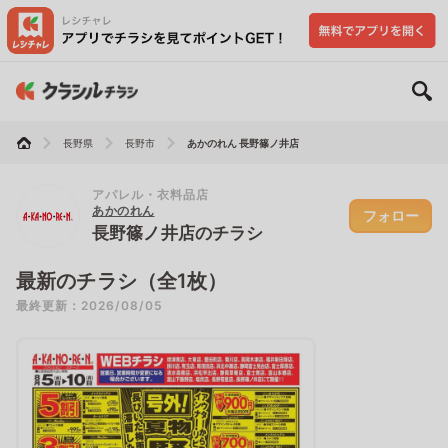
長野県
長野市
あかのれん 長野篠ノ井店
アパレル・衣料品店
あかのれん
フォロー
長野篠ノ井店のチラシ
最新のチラシ（全1枚）
最終更新：2026/08/05