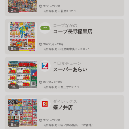
9:00～22:00
2
枚
長野県長野市若里3-22-1
コープながの
コープ長野稲里店
9時30分～21時
6
枚
長野県長野市稲里町中央３−３８−１
全日食チェーン
スーパーあらい
07:00～20:00
1
枚
長野県長野市西三才2357-1
ダイレックス
篠ノ井店
9:00～22:00
6
枚
長野県長野市篠ノ井布施高田392番地3