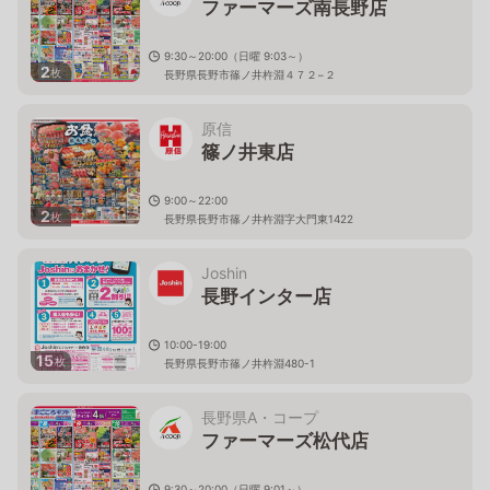
ファーマーズ南長野店
9:30～20:00（日曜 9:03～）
2
枚
長野県長野市篠ノ井杵淵４７２−２
原信
篠ノ井東店
9:00～22:00
2
枚
長野県長野市篠ノ井杵淵字大門東1422
Joshin
長野インター店
10:00-19:00
15
枚
長野県長野市篠ノ井杵淵480-1
長野県A・コープ
ファーマーズ松代店
9:30～20:00（日曜 9:01～）