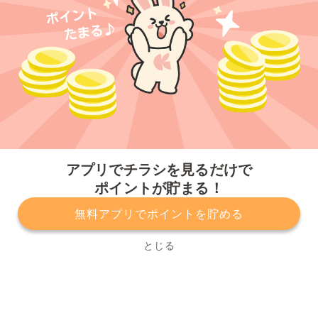
今すぐアプリをダウンロードする
アプリでチラシを見るだけで
ポイントが貯まる！
無料アプリでポイントを貯める
プライバシーポリシー
利用規約
運営会社
サービスに関してのお問い合わせ
チラシ掲載をお考えの方
とじる
Copyright© Kurashiru, Inc. All Rights Reserved.