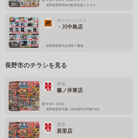
2
枚
長野県長野市松代町西寺尾１４５０
オートバックス
・川中島店
7
枚
長野県長野市金井田７番地
長野市のチラシを見る
原信
篠ノ井東店
9:00～22:00
2
枚
長野県長野市篠ノ井杵淵字大門東1422
原信
若里店