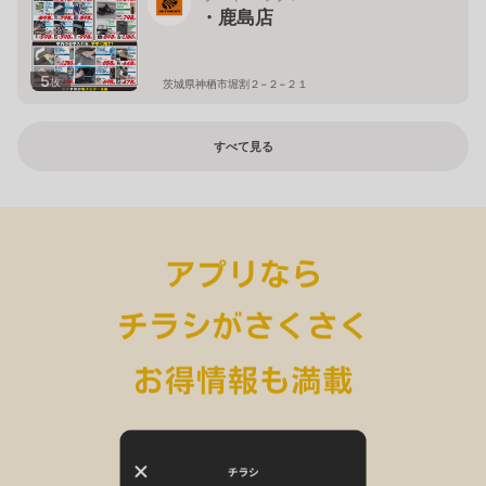
・鹿島店
5
枚
茨城県神栖市堀割２−２−２１
すべて見る