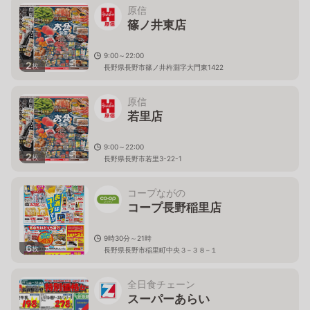
原信
篠ノ井東店
9:00～22:00
2
枚
長野県長野市篠ノ井杵淵字大門東1422
原信
若里店
9:00～22:00
2
枚
長野県長野市若里3-22-1
コープながの
コープ長野稲里店
9時30分～21時
6
枚
長野県長野市稲里町中央３−３８−１
全日食チェーン
スーパーあらい