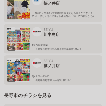
篠ノ井店
10:00～20:00（営業時間が変更となる場合がございま
す。詳しくは公式サイト各店舗ページにてご確認くださ
7
枚
い。）
長野県長野市篠ノ井会字上東原808-1
SEIYU
川中島店
24時間営業
2
枚
長野県長野市川中島町今井字薬師堂1814-1
SEIYU
篠ノ井店
5:00〜25:00
2
枚
長野県長野市篠ノ井御幣川1219-1
長野市のチラシを見る