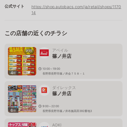
公式サイト
https://shop.autobacs.com/ja/retail/shops/1170
14
この店舗の近くのチラシ
アベイル
篠ノ井店
10:00～19:00
4
枚
長野県長野市篠ノ井会７５８－１
ダイレックス
篠ノ井店
9:00～22:00
6
枚
長野県長野市篠ノ井布施高田392番地3
AOKI