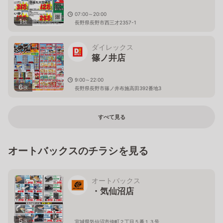
07:00～20:00
1
枚
長野県長野市西三才2357-1
ダイレックス
篠ノ井店
9:00～22:00
6
枚
長野県長野市篠ノ井布施高田392番地3
すべて見る
オートバックスのチラシを見る
オートバックス
・気仙沼店
5
枚
宮城県気仙沼市仲町２丁目５番１３号