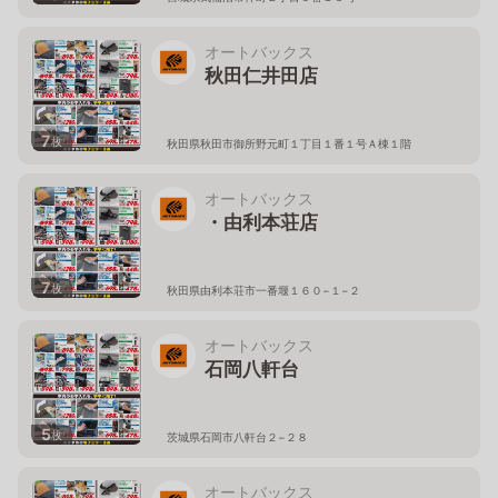
オートバックス
秋田仁井田店
7
枚
秋田県秋田市御所野元町１丁目１番１号Ａ棟１階
オートバックス
・由利本荘店
7
枚
秋田県由利本荘市一番堰１６０−１−２
オートバックス
石岡八軒台
5
枚
茨城県石岡市八軒台２−２８
オートバックス