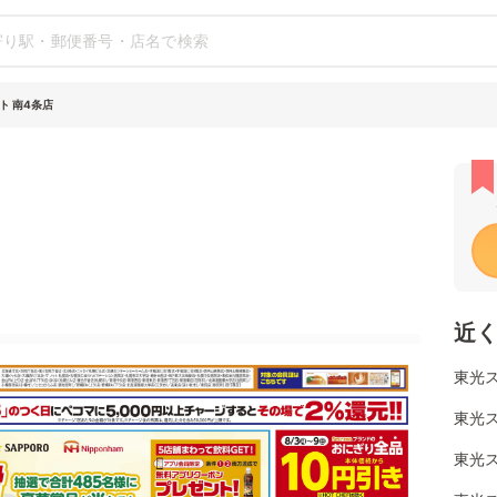
ト 南4条店
近
東光ス
東光ス
東光ス