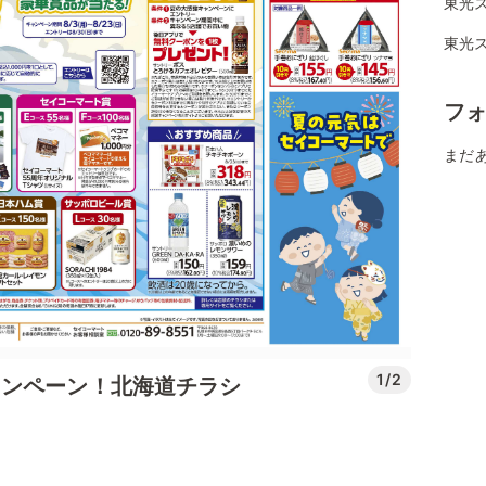
東光
東光ス
フ
まだ
1/2
ャンペーン！北海道チラシ