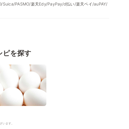
/iD/Suica/PASMO/楽天Edy/PayPay/d払い/楽天ペイ/auPAY/
シピを探す
ざいます。