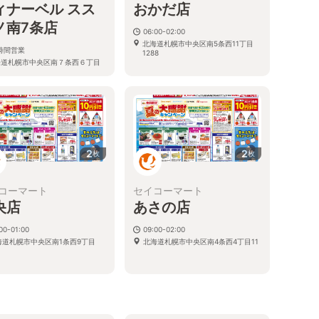
ィナーベル スス
おかだ店
ノ南7条店
06:00-02:00
北海道札幌市中央区南5条西11丁目
4時間営業
1288
海道札幌市中央区南７条西６丁目
６ ＪＩすすきのビル
2
2
枚
枚
コーマート
セイコーマート
央店
あさの店
00-01:00
09:00-02:00
海道札幌市中央区南1条西9丁目
北海道札幌市中央区南4条西4丁目11
る