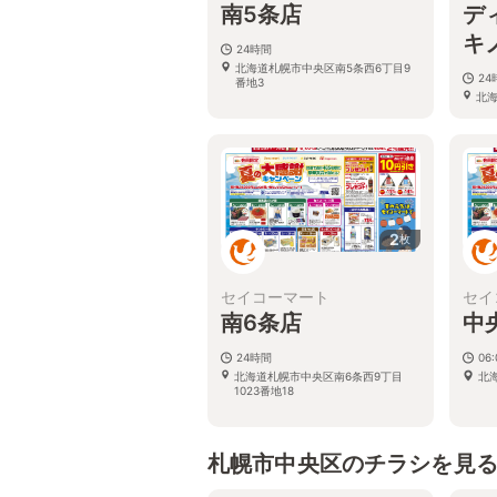
南5条店
デ
キ
24時間
北海道札幌市中央区南5条西6丁目9
2
番地3
北
５−
2
枚
セイコーマート
セイ
南6条店
中
24時間
06:
北海道札幌市中央区南6条西9丁目
北
1023番地18
札幌市中央区のチラシを見