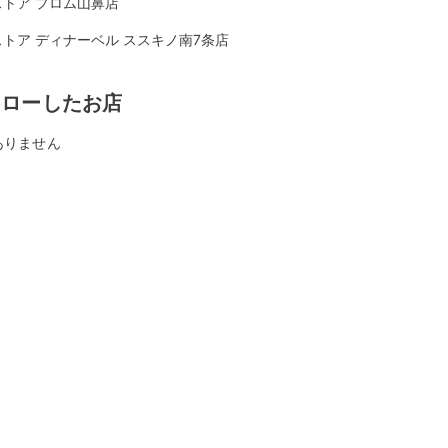
ストア プロム山鼻店
トア ディナーベル ススキノ南7条店
ォローしたお店
ありません