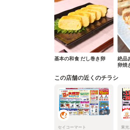
基本の和食 だし巻き卵
絶品
卵焼
この店舗の近くのチラシ
2
枚
セイコーマート
東光