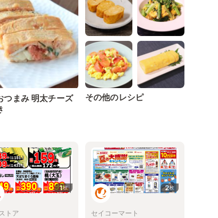
その他のレシピ
おつまみ 明太チーズ
き
1
2
枚
枚
ストア
セイコーマート