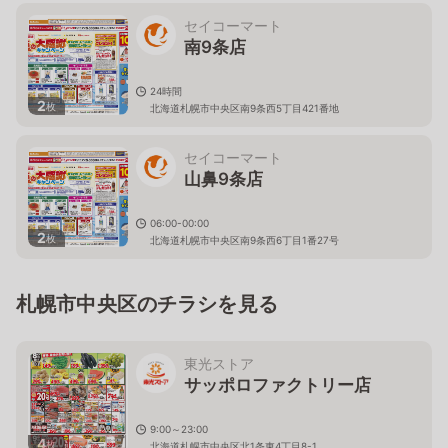
セイコーマート
南9条店
24時間
2
枚
北海道札幌市中央区南9条西5丁目421番地
セイコーマート
山鼻9条店
06:00-00:00
2
枚
北海道札幌市中央区南9条西6丁目1番27号
札幌市中央区のチラシを見る
東光ストア
サッポロファクトリー店
9:00～23:00
4
枚
北海道札幌市中央区北1条東4丁目8-1