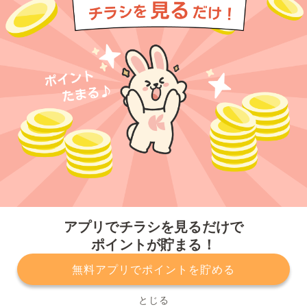
今すぐアプリをダウンロードする
アプリでチラシを見るだけで
ポイントが貯まる！
無料アプリでポイントを貯める
プライバシーポリシー
利用規約
運営会社
サービスに関してのお問い合わせ
チラシ掲載をお考えの方
とじる