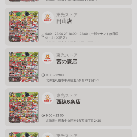
東光ストア
円山店
9:00～23:00 2F 10:00～22:00（一部テナントは日曜
休・21:00閉店）
4
枚
北海道札幌市中央区北1条西24丁目4-1
東光ストア
宮の森店
9:00～22:00
4
枚
北海道札幌市中央区北5条西29丁目1-1
東光ストア
西線6条店
9:00～23:00
4
枚
北海道札幌市中央区南6条西15丁目2-20
東光ストア