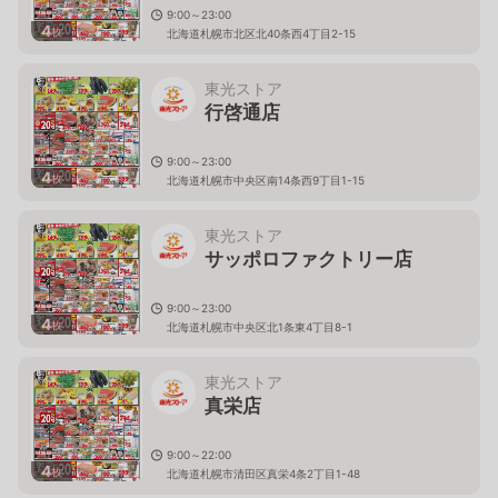
9:00～23:00
4
枚
北海道札幌市北区北40条西4丁目2-15
東光ストア
行啓通店
9:00～23:00
4
枚
北海道札幌市中央区南14条西9丁目1-15
東光ストア
サッポロファクトリー店
9:00～23:00
4
枚
北海道札幌市中央区北1条東4丁目8-1
東光ストア
真栄店
9:00～22:00
4
枚
北海道札幌市清田区真栄4条2丁目1-48