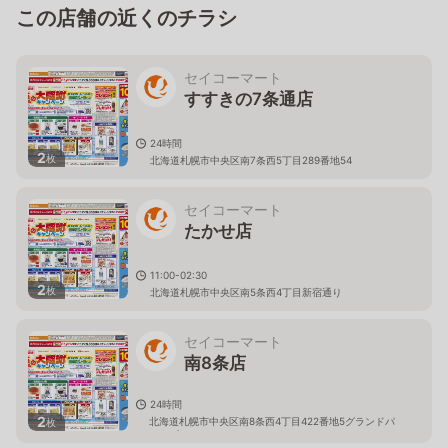
この店舗の近くのチラシ
セイコーマート
すすきの7条通店
24時間
2
枚
北海道札幌市中央区南7条西5丁目289番地54
セイコーマート
たかせ店
11:00-02:30
2
枚
北海道札幌市中央区南5条西4丁目新宿通り
セイコーマート
南8条店
24時間
2
北海道札幌市中央区南8条西4丁目422番地5グランドパ
枚
ークビル