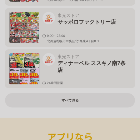
東光ストア
サッポロファクトリー店
9:00～23:00
4
枚
北海道札幌市中央区北1条東4丁目8-1
東光ストア
ディナーベル ススキノ南7条
店
1
枚
24時間営業
北海道札幌市中央区南７条西６丁目５−６ ＪＩすすきの
ビル
すべて見る