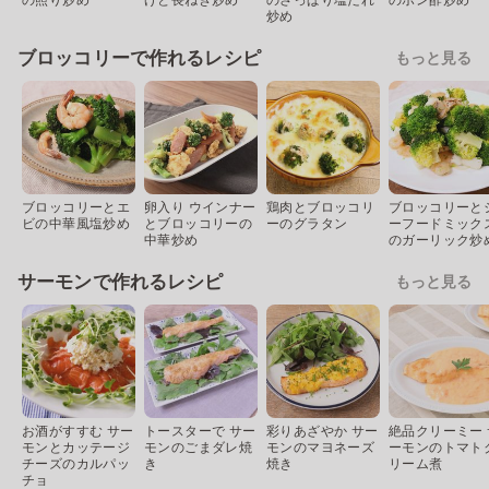
炒め
ブロッコリーで作れるレシピ
もっと見る
ブロッコリーとエ
卵入り ウインナー
鶏肉とブロッコリ
ブロッコリーと
ビの中華風塩炒め
とブロッコリーの
ーのグラタン
ーフードミック
中華炒め
のガーリック炒
サーモンで作れるレシピ
もっと見る
お酒がすすむ サー
トースターで サー
彩りあざやか サー
絶品クリーミー 
モンとカッテージ
モンのごまダレ焼
モンのマヨネーズ
ーモンのトマト
チーズのカルパッ
き
焼き
リーム煮
チョ