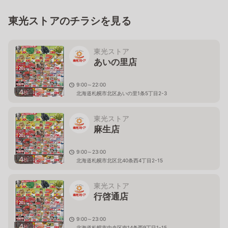
東光ストアのチラシを見る
東光ストア
あいの里店
9:00～22:00
4
枚
北海道札幌市北区あいの里1条5丁目2-3
東光ストア
麻生店
9:00～23:00
4
枚
北海道札幌市北区北40条西4丁目2-15
東光ストア
行啓通店
9:00～23:00
4
枚
北海道札幌市中央区南14条西9丁目1-15