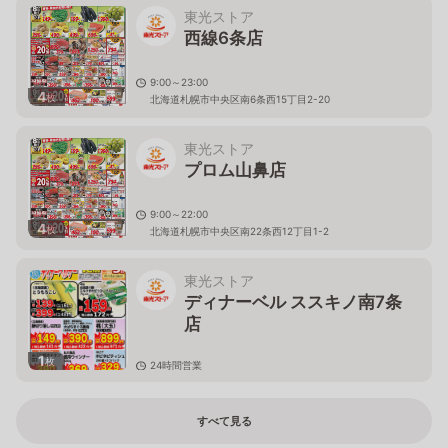
東光ストア
西線6条店
9:00～23:00
4
枚
北海道札幌市中央区南6条西15丁目2-20
東光ストア
プロム山鼻店
9:00～22:00
4
枚
北海道札幌市中央区南22条西12丁目1-2
東光ストア
ディナーベル ススキノ南7条
店
1
枚
24時間営業
北海道札幌市中央区南７条西６丁目５−６ ＪＩすすきの
ビル
すべて見る