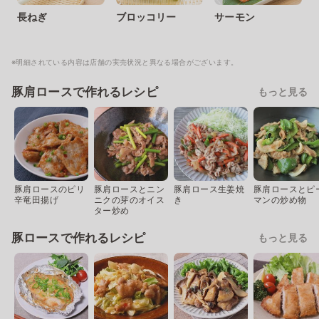
長ねぎ
ブロッコリー
サーモン
※明細されている内容は店舗の実売状況と異なる場合がございます。
豚肩ロースで作れるレシピ
もっと見る
豚肩ロースのピリ
豚肩ロースとニン
豚肩ロース生姜焼
豚肩ロースとピ
辛竜田揚げ
ニクの芽のオイス
き
マンの炒め物
ター炒め
豚ロースで作れるレシピ
もっと見る