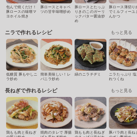
包んで焼くだけ！
豚ロースとキャベ
豚ロースとたっぷ
豚ロース薄切り
豚ロースの味噌マ
ツの甘辛味噌炒め
りきのこのガーリ
でミルフィーユ
ヨホイル焼き
ックバター醤油炒
んかつ
め
ニラで作れるレシピ
もっと見る
低糖質 豚もやしニ
簡単美味しい！レ
緑のニラチヂミ
ニラたっぷり 塩
ラ炒め
バニラ炒め
れつくね
長ねぎで作れるレシピ
もっと見る
鶏もも肉と長ねぎ
焼肉のタレで 厚揚
鶏もも肉と長ねぎ
豚バラ肉と長ね
の照り炒め
げと長ねぎ炒め
のさっぱり塩だれ
のポン酢炒め