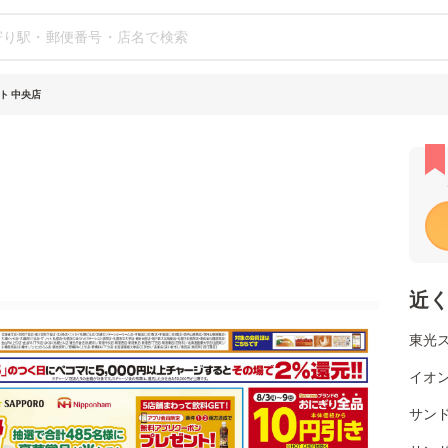
ト 中央店
近
東光
イオ
サンド