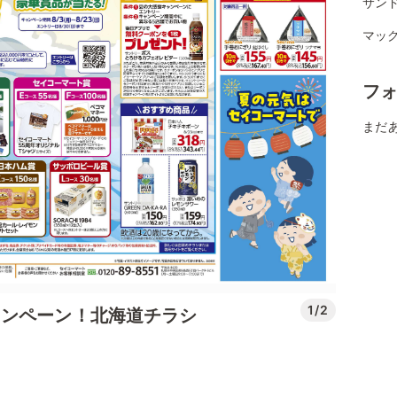
サンド
マッ
フ
まだ
1/2
ャンペーン！北海道チラシ