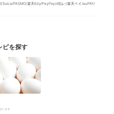
/iD/Suica/PASMO/楽天Edy/PayPay/d払い/楽天ペイ/auPAY/
シピを探す
ざいます。