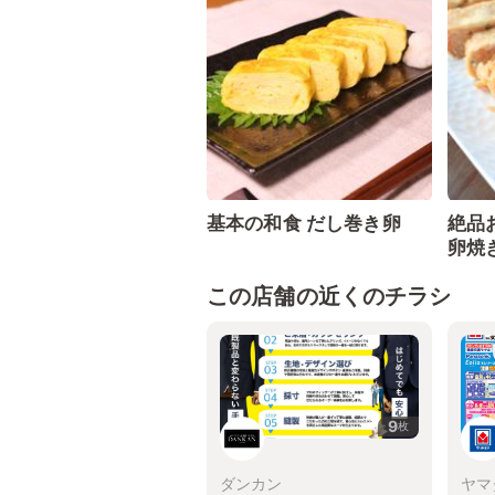
基本の和食 だし巻き卵
絶品
卵焼
この店舗の近くのチラシ
9
枚
ダンカン
ヤマ