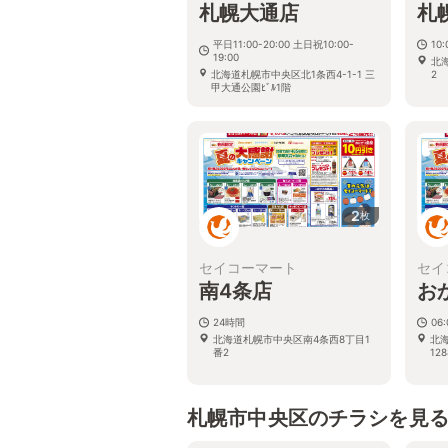
札幌大通店
札
平日11:00-20:00 土日祝10:00-
10
19:00
北
北海道札幌市中央区北1条西4-1-1 三
2
甲大通公園ﾋﾞﾙ1階
2
枚
セイコーマート
セイ
南4条店
お
24時間
06:
北海道札幌市中央区南4条西8丁目1
北
番2
128
札幌市中央区のチラシを見