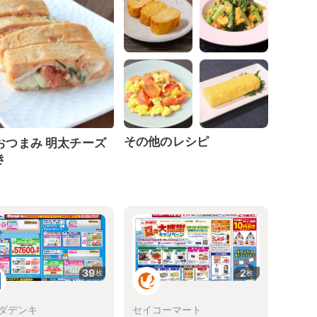
その他のレシピ
おつまみ 明太チーズ
き
39
2
枚
枚
ダデンキ
セイコーマート