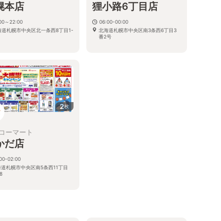
幌本店
狸小路6丁目店
:00～22:00
06:00-00:00
海道札幌市中央区北一条西8丁目1-
北海道札幌市中央区南3条西6丁目3
番2号
2
枚
コーマート
かだ店
00-02:00
海道札幌市中央区南5条西11丁目
8
る