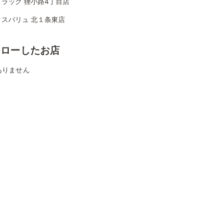
ラッグ 狸小路4丁目店
クスバリュ 北１条東店
ォローしたお店
ありません