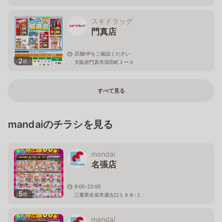
スギドラッグ
門真店
店舗HPをご確認ください
2
枚
大阪府門真市深田町１ー４
すべて見る
mandaiのチラシを見る
mandai
名張店
9:00-22:00
5
枚
三重県名張市瀬古口１９８-１
mandai