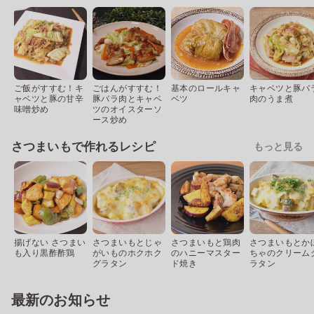
ご飯がすすむ！キ
ごはんがすすむ！
基本のロールキャ
キャベツと豚バ
ャベツと豚の甘辛
豚バラ肉とキャベ
ベツ
肉のうま煮
味噌炒め
ツのオイスターソ
ース炒め
さつまいもで作れるレシピ
もっと見る
揚げない さつまい
さつまいもとじゃ
さつまいもと鶏肉
さつまいもとか
も入り黒酢酢鶏
がいものホクホク
のハニーマスター
ちゃのクリーム
グラタン
ド焼き
ラタン
最新のお知らせ