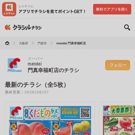
大阪府
門真市
mandai 門真幸福町店
スーパー
mandai
フォロー
門真幸福町店のチラシ
最新のチラシ（全5枚）
最終更新：2026/08/07