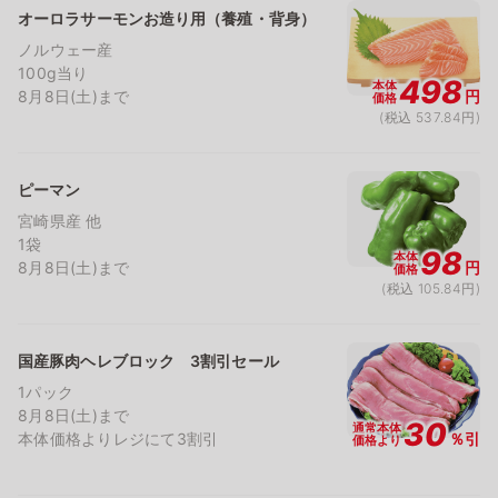
オーロラサーモンお造り用（養殖・背身）
ノルウェー産
100g当り
498
本体
8月8日(土)まで
円
価格
(税込 537.84円)
ピーマン
宮崎県産 他
1袋
98
本体
8月8日(土)まで
円
価格
(税込 105.84円)
国産豚肉ヘレブロック 3割引セール
1パック
8月8日(土)まで
30
通常本体
本体価格よりレジにて3割引
％引
価格より