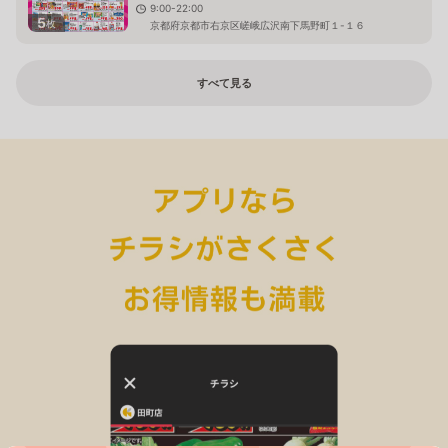
9:00-22:00
5
枚
京都府京都市右京区嵯峨広沢南下馬野町１-１６
すべて見る