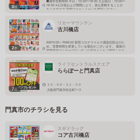
■通常営業時間 平日：10:30〜19:30 土日祝日：10:00〜
19:30 ※土日祝および期間により、急な変動することが
8
枚
ありますので 詳細はホームページを確認ください
大阪府門真市柳田町5番3号
リカーマウンテン
古川橋店
AM10:00～PM8:00 新型コロナウイルス感染症防止のた
め、営業時間を変更している場合がございます。 最新の
2
枚
営業状況はリカーマウンテン公式サイトをご確認くださ
い。
大阪府門真市大倉町31番10号
ライフセントラルスクエア
ららぽーと門真店
１０：００－２１：００
7
枚
大阪府門真市松生町1-11
門真市のチラシを見る
スギドラッグ
コア古川橋店