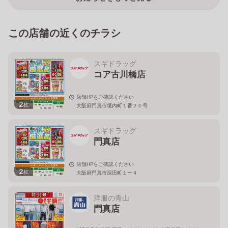
この店舗の近くのチラシ
スギドラッグ
コア古川橋店
店舗HPをご確認ください
2
枚
大阪府門真市垣内町１番２０号
スギドラッグ
門真店
店舗HPをご確認ください
2
枚
大阪府門真市深田町１ー４
洋服の青山
門真店