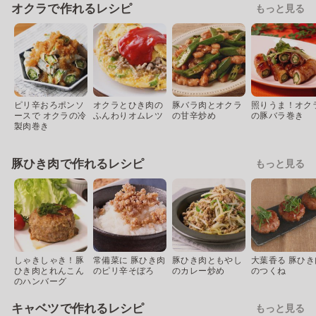
オクラで作れるレシピ
もっと見る
ピリ辛おろポンソ
オクラとひき肉の
豚バラ肉とオクラ
照りうま！オク
ースで オクラの冷
ふんわりオムレツ
の甘辛炒め
の豚バラ巻き
製肉巻き
豚ひき肉で作れるレシピ
もっと見る
しゃきしゃき！豚
常備菜に 豚ひき肉
豚ひき肉ともやし
大葉香る 豚ひき
ひき肉とれんこん
のピリ辛そぼろ
のカレー炒め
のつくね
のハンバーグ
キャベツで作れるレシピ
もっと見る