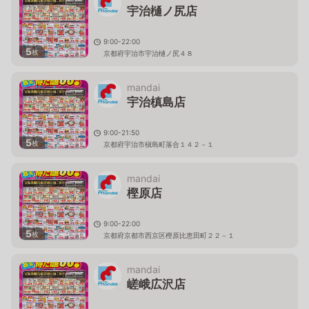
宇治樋ノ尻店
9:00-22:00
5
枚
京都府宇治市宇治樋ノ尻４８
mandai
宇治槙島店
9:00-21:50
5
枚
京都府宇治市槇島町落合１４２－１
mandai
樫原店
9:00-22:00
5
枚
京都府京都市西京区樫原比恵田町２２－１
mandai
嵯峨広沢店