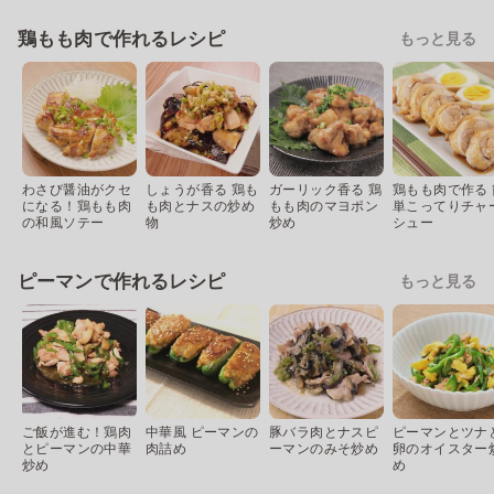
鶏もも肉で作れるレシピ
もっと見る
わさび醤油がクセ
しょうが香る 鶏も
ガーリック香る 鶏
鶏もも肉で作る 
になる！鶏もも肉
も肉とナスの炒め
もも肉のマヨポン
単こってりチャ
の和風ソテー
物
炒め
シュー
ピーマンで作れるレシピ
もっと見る
ご飯が進む！鶏肉
中華風 ピーマンの
豚バラ肉とナスピ
ピーマンとツナ
とピーマンの中華
肉詰め
ーマンのみそ炒め
卵のオイスター
炒め
め