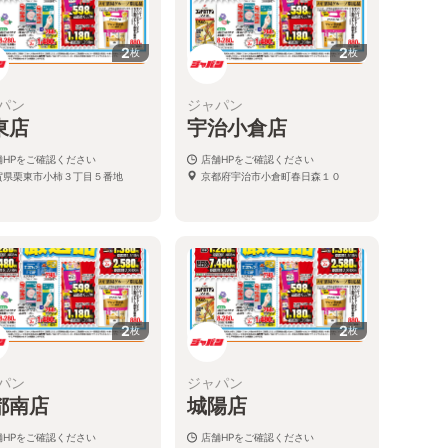
2
2
枚
枚
パン
ジャパン
東店
宇治小倉店
舗HPをご確認ください
店舗HPをご確認ください
賀県栗東市小柿３丁目５番地
京都府宇治市小倉町春日森１０
2
2
枚
枚
パン
ジャパン
都南店
城陽店
舗HPをご確認ください
店舗HPをご確認ください