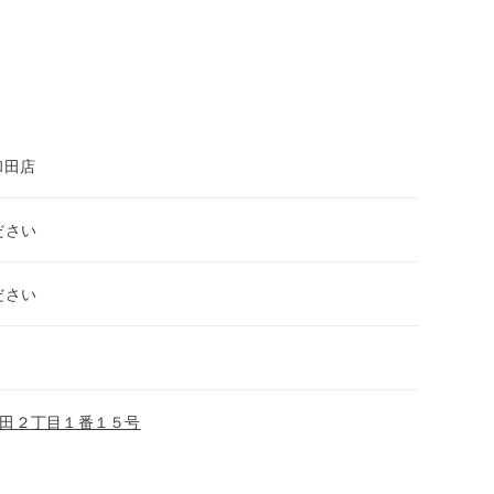
和田店
ださい
ださい
田２丁目１番１５号