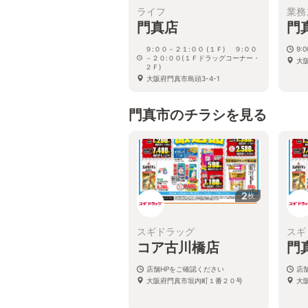
ライフ
業務
門真店
門
９:００－２１:００ (１Ｆ) ９:００
9:
－２０:００(１Ｆドラッグコーナー・
大阪
２Ｆ)
大阪府門真市島頭3-4-1
門真市のチラシを見る
2
枚
スギドラッグ
スギ
コア古川橋店
門
店舗HPをご確認ください
店
大阪府門真市垣内町１番２０号
大