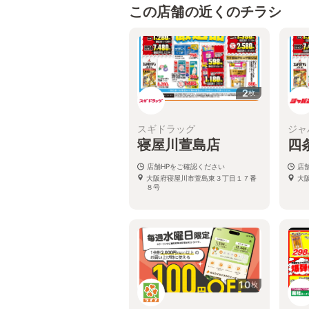
この店舗の近くのチラシ
2
枚
スギドラッグ
ジャ
寝屋川萱島店
四
店舗HPをご確認ください
店
大阪府寝屋川市萱島東３丁目１７番
大
８号
10
枚