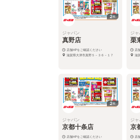
2
枚
ジャパン
ジャ
真野店
栗
店舗HPをご確認ください
店
滋賀県大津市真野５－３６－１７
滋
2
枚
ジャパン
ジャ
京都十条店
京
店舗HPをご確認ください
店