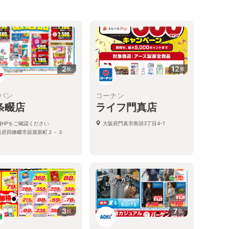
2
12
枚
枚
パン
コーナン
条畷店
ライフ門真店
舗HPをご確認ください
大阪府門真市島頭3丁目4-1
阪府四條畷市蔀屋新町２－３
3
7
枚
枚