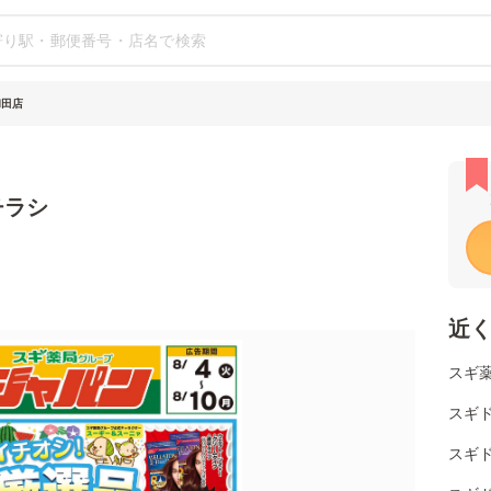
和田店
チラシ
近
スギ
スギ
スギ