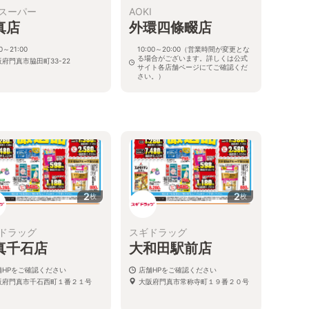
スーパー
AOKI
真店
外環四條畷店
00～21:00
10:00～20:00（営業時間が変更とな
る場合がございます。詳しくは公式
府門真市脇田町33-22
サイト各店舗ページにてご確認くだ
さい。）
大阪府四條畷市雁屋西町4-3
2
2
枚
枚
ドラッグ
スギドラッグ
真千石店
大和田駅前店
舗HPをご確認ください
店舗HPをご確認ください
阪府門真市千石西町１番２１号
大阪府門真市常称寺町１９番２０号