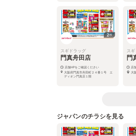
2
枚
スギドラッグ
スギ
門真舟田店
門
店舗HPをご確認ください
店
大阪府門真市舟田町２４番１号 エ
大
ディオン門真店１階
ジャパンのチラシを見る