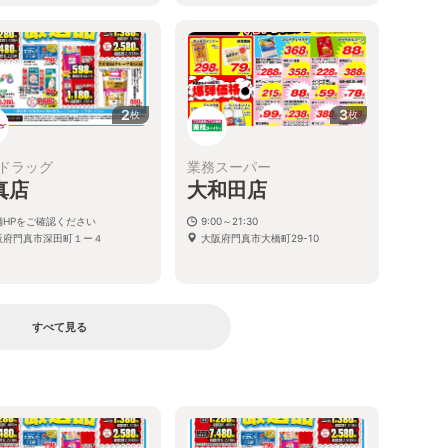
2
3
枚
枚
ドラッグ
業務スーパー
真店
大和田店
舗HPをご確認ください
9:00～21:30
阪府門真市深田町１ー４
大阪府門真市大橋町29-10
すべて見る