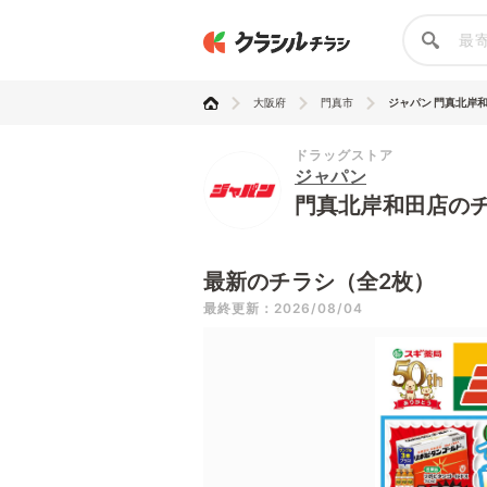
大阪府
門真市
ジャパン 門真北岸
ドラッグストア
ジャパン
門真北岸和田店の
最新のチラシ（全2枚）
最終更新：2026/08/04