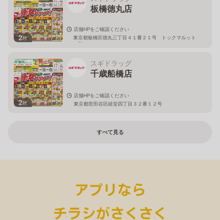
板橋徳丸店
店舗HPをご確認ください
2
東京都板橋区徳丸三丁目４１番２１号 トックマルット
枚
１階
スギドラッグ
千歳船橋店
店舗HPをご確認ください
2
枚
東京都世田谷区経堂四丁目３２番１２号
すべて見る