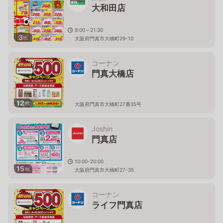
大和田店
9:00～21:30
3
枚
大阪府門真市大橋町29-10
コーナン
門真大橋店
12
枚
大阪府門真市大橋町27番35号
Joshin
門真店
10:00-20:00
15
枚
大阪府門真市大橋町27-35
コーナン
ライフ門真店