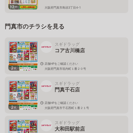
12
枚
大阪府門真市島頭3丁目4-1
門真市のチラシを見る
スギドラッグ
コア古川橋店
店舗HPをご確認ください
2
枚
大阪府門真市垣内町１番２０号
スギドラッグ
門真千石店
店舗HPをご確認ください
2
枚
大阪府門真市千石西町１番２１号
スギドラッグ
大和田駅前店