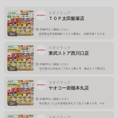
スギドラッグ
ＴＯＰ太田飯塚店
店舗HPをご確認ください
2
群馬県太田市飯塚町１９３３番地１ 生鮮市場ＴＯＰ太
枚
田飯塚店１階
スギドラッグ
東武ストア西川口店
店舗HPをご確認ください
2
埼玉県川口市並木二丁目２２番１号 東武ストア西川口
枚
店２階
スギドラッグ
ヤオコー岩槻本丸店
店舗HPをご確認ください
2
埼玉県さいたま市岩槻区本丸３丁目２０番４５号 ヤオ
枚
コー岩槻本丸店２階
スギドラッグ