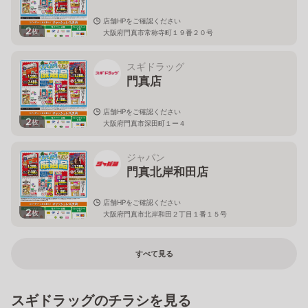
店舗HPをご確認ください
2
枚
大阪府門真市常称寺町１９番２０号
スギドラッグ
門真店
店舗HPをご確認ください
2
枚
大阪府門真市深田町１ー４
ジャパン
門真北岸和田店
店舗HPをご確認ください
2
枚
大阪府門真市北岸和田２丁目１番１５号
すべて見る
スギドラッグのチラシを見る