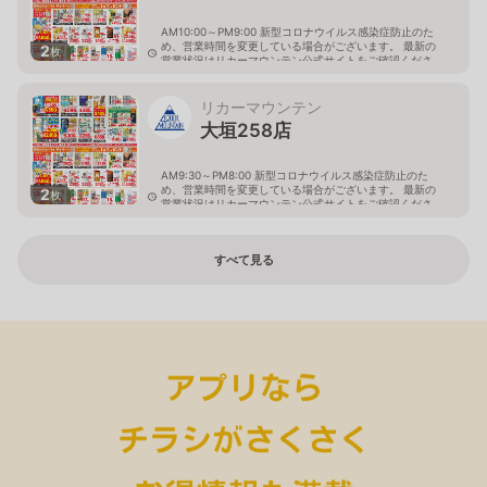
AM10:00～PM9:00 新型コロナウイルス感染症防止のた
め、営業時間を変更している場合がございます。 最新の
2
枚
営業状況はリカーマウンテン公式サイトをご確認くださ
い。
岐阜県大垣市八島町10-1
リカーマウンテン
大垣258店
AM9:30～PM8:00 新型コロナウイルス感染症防止のた
め、営業時間を変更している場合がございます。 最新の
2
枚
営業状況はリカーマウンテン公式サイトをご確認くださ
い。
岐阜県大垣市築捨町5丁目112
すべて見る