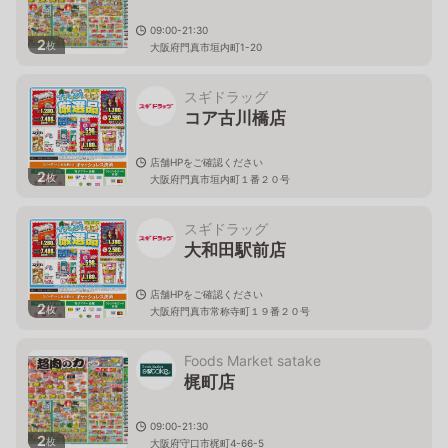
09:00-21:30
2
枚
大阪府門真市垣内町1-20
スギドラッグ
コア古川橋店
店舗HPをご確認ください
2
枚
大阪府門真市垣内町１番２０号
スギドラッグ
大和田駅前店
店舗HPをご確認ください
2
枚
大阪府門真市常称寺町１９番２０号
Foods Market satake
梶町店
09:00-21:30
2
枚
大阪府守口市梶町4-66-5