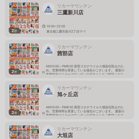
リカーマウンテン
三鷹新川店
10:00~22:00
2
枚
東京都三鷹市新川2丁目11-1
リカーマウンテン
茜部店
AM10:00～PM8:00 新型コロナウイルス感染症防止のた
め、営業時間を変更している場合がございます。 最新の
2
枚
営業状況はリカーマウンテン公式サイトをご確認くださ
い。
岐阜県岐阜市茜部新所4-144-1
リカーマウンテン
旭ヶ丘店
AM10:00～PM8:00 新型コロナウイルス感染症防止のた
め、営業時間を変更している場合がございます。 最新の
2
枚
営業状況はリカーマウンテン公式サイトをご確認くださ
い。
岐阜県多治見市旭ヶ丘10丁目6-23
リカーマウンテン
大垣店