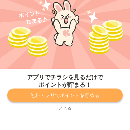
今すぐアプリをダウンロードする
アプリでチラシを見るだけで
ポイントが貯まる！
無料アプリでポイントを貯める
プライバシーポリシー
利用規約
運営会社
サービスに関してのお問い合わせ
チラシ掲載をお考えの方
とじる
Copyright© Kurashiru, Inc. All Rights Reserved.