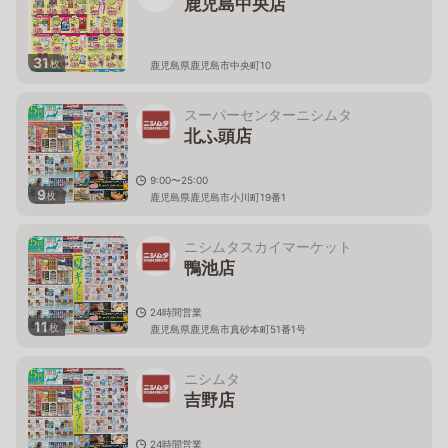
鹿児島中央店
31
枚
鹿児島県鹿児島市中央町10
スーパーセンターニシムタ
北ふ頭店
9:00〜25:00
9
枚
鹿児島県鹿児島市小川町19番1
ニシムタスカイマーケット
鴨池店
24時間営業
11
枚
鹿児島県鹿児島市真砂本町51番1号
ニシムタ
吉野店
24時間営業