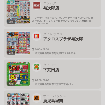
ニシムタ
与次郎店
シーサイド館 7:00~21:00 アーケード館 7:00~21:00 カ
ー用品・釣りレジャー館 9:00~21:00 フレスポ食鮮館
9
枚
9:00~23:00
鹿児島県鹿児島市与次郎1丁目10番1号
ダイレックス
アクロスプラザ与次郎
9:00～22:00
2
枚
鹿児島県鹿児島市与次郎1丁目7番20号
タイヨー
下荒田店
09:30-00:00
4
枚
鹿児島県鹿児島市下荒田二丁目49-4
オートバックス
鹿児島城南