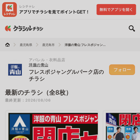
鹿児島県
鹿児島市
洋服の青山 フレスポジャン...
アパレル・衣料品店
洋服の青山
フォロー
フレスポジャングルパーク店の
チラシ
最新のチラシ（全8枚）
最終更新：2026/08/06