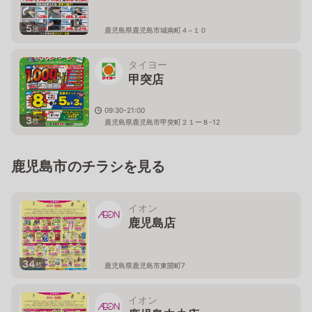
5
枚
鹿児島県鹿児島市城南町４−１０
タイヨー
甲突店
09:30-21:00
3
枚
鹿児島県鹿児島市甲突町２１ー８-12
鹿児島市のチラシを見る
イオン
鹿児島店
34
枚
鹿児島県鹿児島市東開町7
イオン