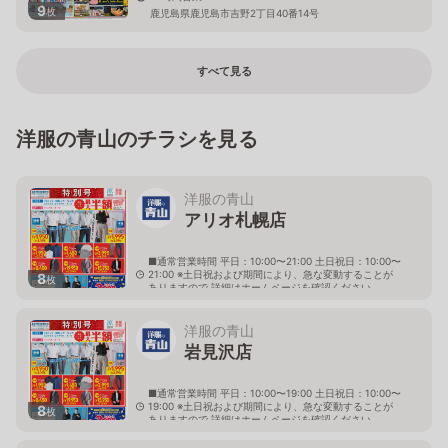
9
枚
鹿児島県鹿児島市吉野2丁目40番14号
すべて見る
洋服の青山のチラシを見る
洋服の青山
アリオ札幌店
■通常営業時間 平日：10:00〜21:00 土日祝日：10:00〜
21:00 ※土日祝および期間により、急な変動することが
8
枚
ありますので 詳細はホームページを確認ください
北海道札幌市東区北七条東九丁目2番20号 アリオ札幌
３階
洋服の青山
岩見沢店
■通常営業時間 平日：10:00〜19:00 土日祝日：10:00〜
19:00 ※土日祝および期間により、急な変動することが
8
枚
ありますので 詳細はホームページを確認ください
北海道岩見沢市大和二条八丁目6番地