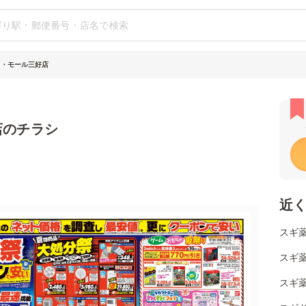
イ・モール三好店
店のチラシ
近
スギ薬
スギ薬
スギ薬