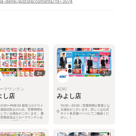
a-denki.jp/store/contents/?d=3074
2
7
枚
枚
ーマウンテン
AOKI
よし店
みよし店
10:00〜PM8:00 新型コロナウイ
10:00～20:00（営業時間が変更とな
ス感染症防止のため、営業時間を
る場合がございます。詳しくは公式
更している場合がございます。 最
サイト各店舗ページにてご確認くだ
の営業状況はリカーマウンテン公
さい。）
サイトをご確認ください。
愛知県みよし市三好町上砂後14
知県みよし市三好町小坂96