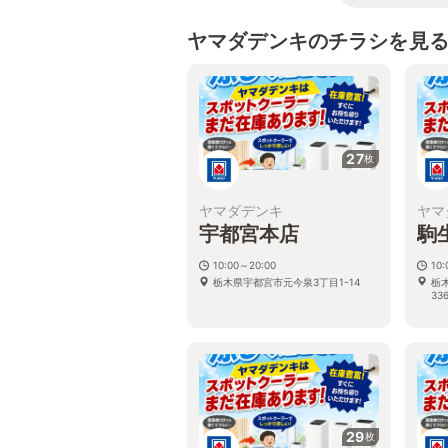
ヤマダデンキのチラシを見
27
枚
ヤマダデンキ
ヤマ
宇都宮本店
駒
10:00～20:00
10
栃木県宇都宮市元今泉3丁目1-14
栃
336
29
枚