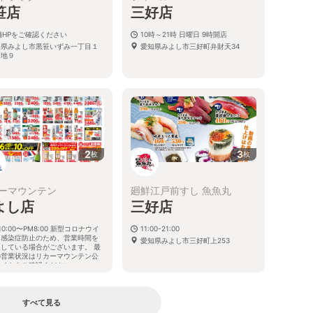
笹店
三好店
舗HPをご確認ください
10時～21時 日曜日 9時開店
知県みよし市黒笹いずみ一丁目１
愛知県みよし市三好町弁財天34
番地９
2
3
枚
枚
ーマウンテン
廻鮮江戸前すし 魚魚丸
よし店
三好店
10:00〜PM8:00 新型コロナウイ
11:00-21:00
ス感染症防止のため、営業時間を
愛知県みよし市三好町上253
更している場合がございます。 最
の営業状況はリカーマウンテン公
サイトをご確認ください。
知県みよし市三好町小坂96
すべて見る