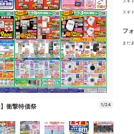
スギド
スギド
フ
まだ
1/24
機】衝撃特価祭