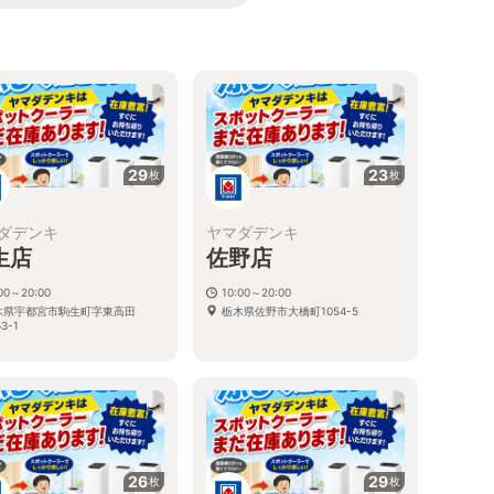
る
29
23
枚
枚
ダデンキ
ヤマダデンキ
生店
佐野店
:00～20:00
10:00～20:00
木県宇都宮市駒生町字東高田
栃木県佐野市大橋町1054-5
3-1
26
29
枚
枚