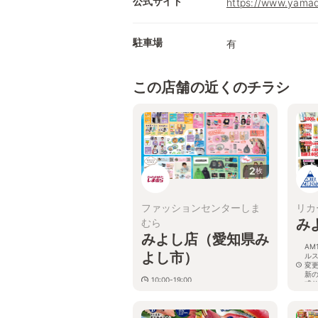
公式サイト
https://www.yamad
駐車場
有
この店舗の近くのチラシ
2
枚
ファッションセンターしま
リカ
み
むら
みよし店（愛知県み
AM
よし市）
ル
変
新
10:00-19:00
式
愛知県みよし市新前田二丁目４番３
愛