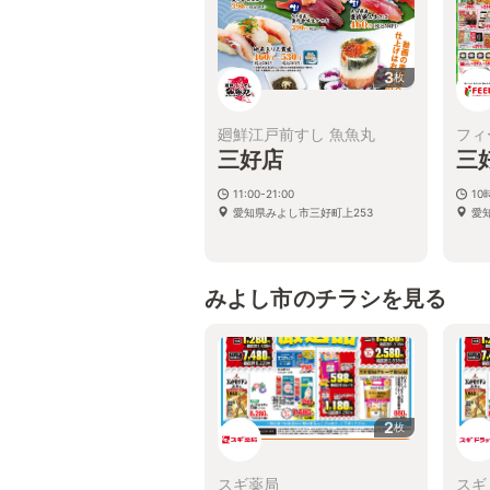
3
枚
廻鮮江戸前すし 魚魚丸
フィ
三好店
三
11:00-21:00
10
愛知県みよし市三好町上253
愛
みよし市のチラシを見る
2
枚
スギ薬局
スギ