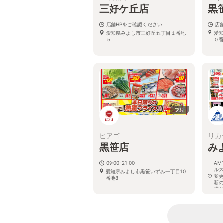
三好ケ丘店
黒
店舗HPをご確認ください
店
愛知県みよし市三好丘五丁目１番地
愛
５
０
2
枚
ピアゴ
リカ
黒笹店
み
09:00-21:00
AM
ル
愛知県みよし市黒笹いずみ一丁目10
変
番地8
新
式
愛