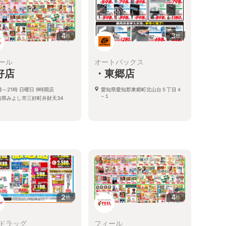
4
3
枚
枚
ール
オートバックス
好店
・東郷店
時～21時 日曜日 9時開店
愛知県愛知郡東郷町北山台５丁目４
−１
知県みよし市三好町弁財天34
2
4
枚
枚
ドラッグ
フィール