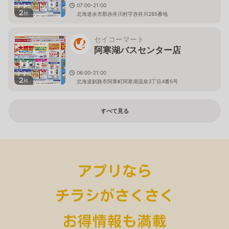
07:00-21:00
2
枚
北海道余市郡赤井川村字赤井川285番地
セイコーマート
阿寒湖バスセンター店
06:00-21:00
2
枚
北海道釧路市阿寒町阿寒湖温泉3丁目4番5号
すべて見る