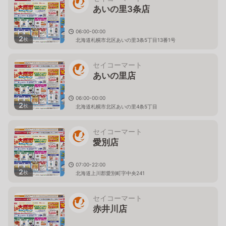
あいの里3条店
06:00-00:00
2
枚
北海道札幌市北区あいの里3条5丁目13番1号
セイコーマート
あいの里店
06:00-00:00
2
枚
北海道札幌市北区あいの里4条5丁目
セイコーマート
愛別店
07:00-22:00
2
枚
北海道上川郡愛別町字中央241
セイコーマート
赤井川店