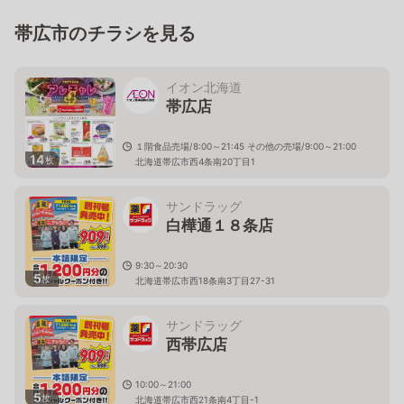
帯広市のチラシを見る
イオン北海道
帯広店
１階食品売場/8:00～21:45 その他の売場/9:00～21:00
14
枚
北海道帯広市西4条南20丁目1
サンドラッグ
白樺通１８条店
9:30～20:30
5
枚
北海道帯広市西18条南3丁目27-31
サンドラッグ
西帯広店
10:00～21:00
5
枚
北海道帯広市西21条南4丁目-1