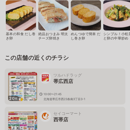
基本の和食 だし巻
絶品おつまみ 明太
めんつゆで簡単 だ
シンプル！小松
き卵
チーズ卵焼き
し巻き卵
と卵の中華炒め
この店舗の近くのチラシ
ツルハドラッグ
帯広西店
10:00〜21:45
20
枚
北海道帯広市西23条南3丁目3-1
セイコーマート
西帯店