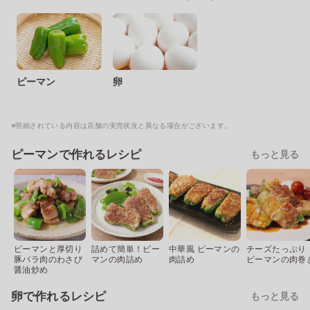
ピーマン
卵
※明細されている内容は店舗の実売状況と異なる場合がございます。
ピーマンで作れるレシピ
もっと見る
ピーマンと厚切り
詰めて簡単！ピー
中華風 ピーマンの
チーズたっぷり
豚バラ肉のわさび
マンの肉詰め
肉詰め
ピーマンの肉巻
醤油炒め
卵で作れるレシピ
もっと見る