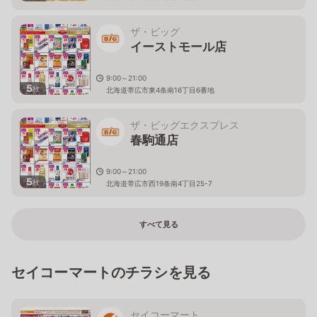
ザ・ビッグ
イーストモール店
9:00～21:00
5
枚
北海道帯広市東4条南16丁目6番地
ザ・ビッグエクスプレス
春駒通店
9:00～21:00
5
枚
北海道帯広市西19条南4丁目25-7
すべて見る
セイコーマートのチラシを見る
セイコーマート