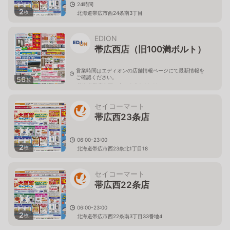
24時間
2
枚
北海道帯広市西24条南3丁目
EDION
帯広西店（旧100満ボルト）
営業時間はエディオンの店舗情報ページにて最新情報を
ご確認ください。
56
枚
北海道帯広市西二十二条南2-10-11
セイコーマート
帯広西23条店
06:00-23:00
2
枚
北海道帯広市西23条北1丁目18
セイコーマート
帯広西22条店
06:00-23:00
2
枚
北海道帯広市西22条南3丁目33番地4