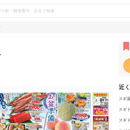
店
シ
近
スギ薬
スギ
スギ