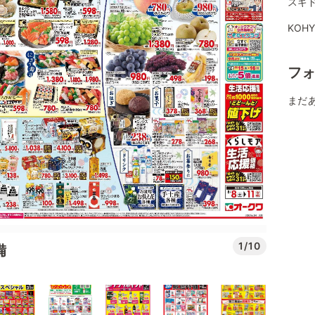
スギ
KOH
フ
まだ
1/10
備