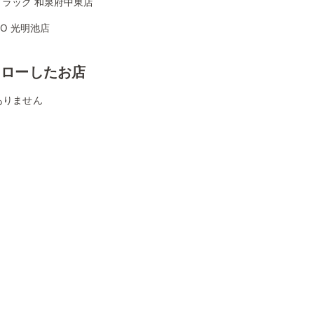
ドラッグ 和泉府中東店
YO 光明池店
ォローしたお店
ありません