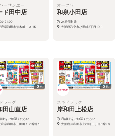
パーサンエー
オークワ
ード田中店
和泉小田店
00-21:00
24時間営業
府岸和田市荒木町 1-3-15
大阪府和泉市小田町3丁目10-1
2
2
枚
枚
ドラッグ
スギドラッグ
和田山直店
岸和田上松店
舗HPをご確認ください
店舗HPをご確認ください
阪府岸和田市三田町１２番地１
大阪府岸和田市上松町三丁目5番9号