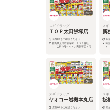
2
枚
スギドラッグ
スギ
ＴＯＰ太田飯塚店
新
店舗HPをご確認ください
店
群馬県太田市飯塚町１９３３番地
埼
１ 生鮮市場ＴＯＰ太田飯塚店１階
３
2
枚
スギドラッグ
スギ
ヤオコー岩槻本丸店
板
店舗HPをご確認ください
店