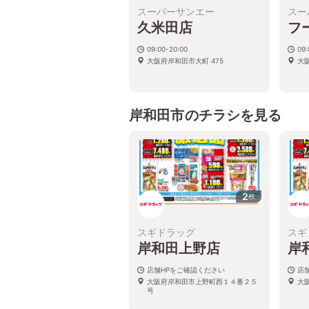
スーパーサンエー
スー
久米田店
フ
09:00-20:00
09:
大阪府岸和田市大町 475
大阪
岸和田市のチラシを見る
2
枚
スギドラッグ
スギ
岸和田上野店
岸
店舗HPをご確認ください
店
大阪府岸和田市上野町西１４番２５
大
号