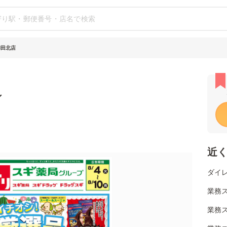
和田北店
シ
近
ダイ
業務
業務