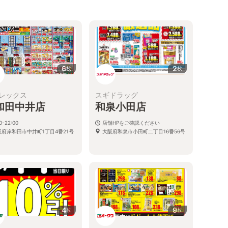
6
2
枚
枚
レックス
スギドラッグ
和田中井店
和泉小田店
0-22:00
店舗HPをご確認ください
阪府岸和田市中井町1丁目4番21号
大阪府和泉市小田町二丁目16番56号
4
9
枚
枚