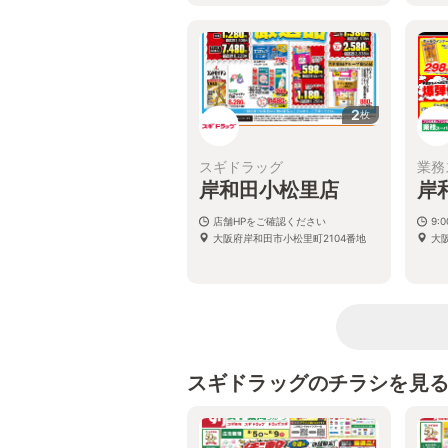
2
枚
スギドラッグ
業務
岸和田小松里店
岸
店舗HPをご確認ください
9:
大阪府岸和田市小松里町2104番地
大阪
スギドラッグのチラシを見