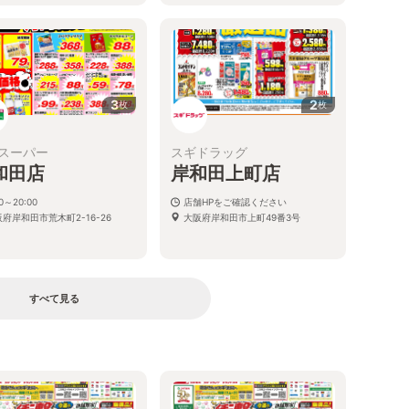
3
2
枚
枚
スーパー
スギドラッグ
和田店
岸和田上町店
00～20:00
店舗HPをご確認ください
府岸和田市荒木町2-16-26
大阪府岸和田市上町49番3号
すべて見る
る