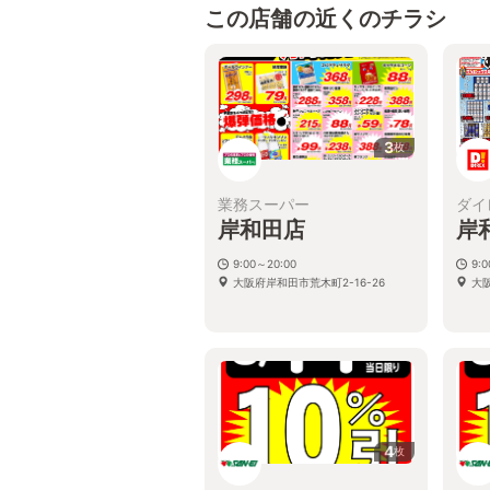
この店舗の近くのチラシ
3
枚
業務スーパー
ダイ
岸和田店
岸
9:00～20:00
9:0
大阪府岸和田市荒木町2-16-26
大
4
枚