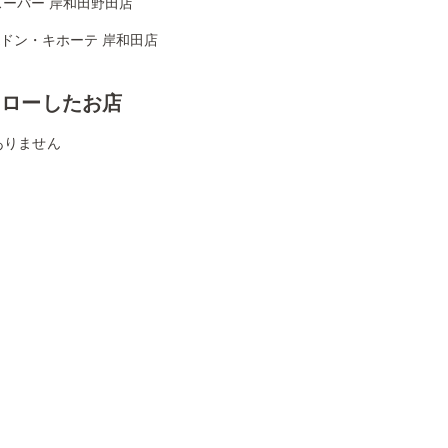
スーパー 岸和田野田店
Aドン・キホーテ 岸和田店
ォローしたお店
ありません