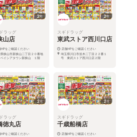
2
2
枚
枚
ドラッグ
スギドラッグ
狭山店
東武ストア西川口店
舗HPをご確認ください
店舗HPをご確認ください
玉県狭山市新狭山二丁目２０番地
埼玉県川口市並木二丁目２２番１
 ベイシアタウン新狭山 １階
号 東武ストア西川口店２階
2
2
枚
枚
ドラッグ
スギドラッグ
橋徳丸店
千歳船橋店
舗HPをご確認ください
店舗HPをご確認ください