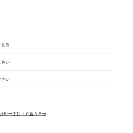
田北店
ださい
ださい
路町一丁目１０番３８号