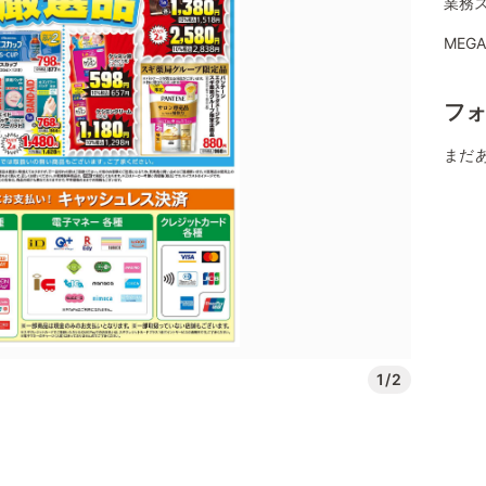
業務
MEG
フ
まだ
1/2