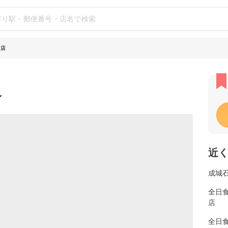
吉店
シ
近
成城
全日
店
全日食