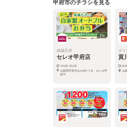
甲府市のチラシを見る
7
枚
成城石井
ダイ
セレオ甲府店
貢
10:00-20:00
9:
山梨県甲府市丸の内1-1-8 セレオ甲
山
府1F
19
枚