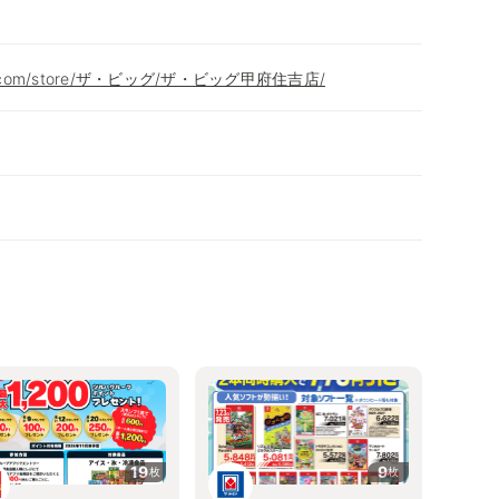
eon.com/store/ザ・ビッグ/ザ・ビッグ甲府住吉店/
19
9
枚
枚