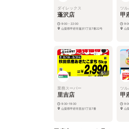
ダイレックス
ツル
蓬沢店
甲
9:00 - 22:00
9:
山梨県甲府市蓬沢1丁目7番22号
山梨
5
枚
業務スーパー
ツル
里吉店
甲
9:30-19:30
9:
山梨県甲府市里吉1丁目7番
山