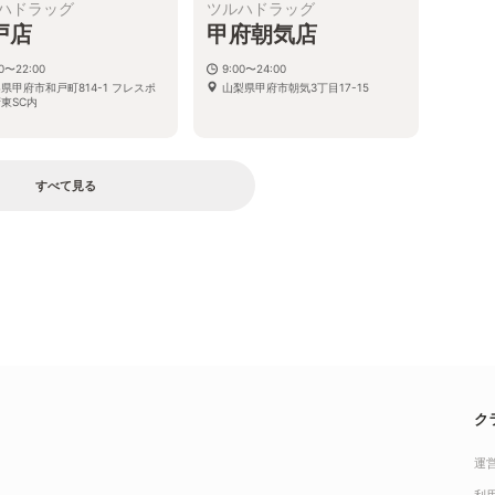
ハドラッグ
ツルハドラッグ
戸店
甲府朝気店
00〜22:00
9:00〜24:00
県甲府市和戸町814-1 フレスポ
山梨県甲府市朝気3丁目17-15
東SC内
すべて見る
ク
運