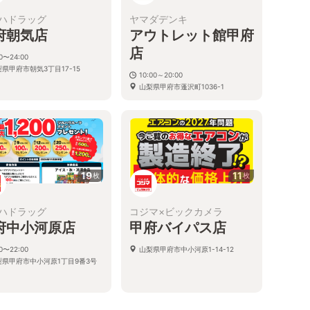
ハドラッグ
ヤマダデンキ
府朝気店
アウトレット館甲府
店
00〜24:00
県甲府市朝気3丁目17-15
10:00～20:00
山梨県甲府市蓬沢町1036-1
19
11
枚
枚
ハドラッグ
コジマ×ビックカメラ
府中小河原店
甲府バイパス店
00〜22:00
山梨県甲府市中小河原1-14-12
梨県甲府市中小河原1丁目9番3号