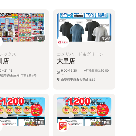
6
45
枚
枚
レックス
コメリハード＆グリーン
川店
大里店
00～21:45
9:00-19:30 ※灯油販売は10:00
～
梨県甲府市徳行1丁目6番4号
山梨県甲府市大里町1862
19
19
枚
枚