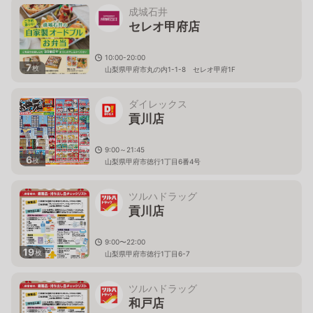
成城石井
セレオ甲府店
10:00-20:00
7
枚
山梨県甲府市丸の内1-1-8 セレオ甲府1F
ダイレックス
貢川店
9:00～21:45
6
枚
山梨県甲府市徳行1丁目6番4号
ツルハドラッグ
貢川店
9:00〜22:00
19
枚
山梨県甲府市徳行1丁目6-7
ツルハドラッグ
和戸店