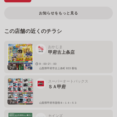
お知らせをもっと見る
この店舗の近くのチラシ
おかじま
甲府古上条店
9：00-21：00
7
枚
山梨県甲府市古上条町 833 番地
スーパーオートバックス
ＳＡ甲府
7
枚
山梨県甲府市国母８−１４−５３
カインズ