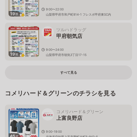
9:00〜22:00
19
枚
山梨県甲府市和戸町814-1 フレスポ甲府東SC内
ツルハドラッグ
甲府朝気店
9:00〜24:00
19
枚
山梨県甲府市朝気3丁目17-15
すべて見る
コメリハード＆グリーンのチラシを見る
コメリハード＆グリーン
上富良野店
9:00-19:00
45
枚
北海道空知郡上富良野町大町5-942-5