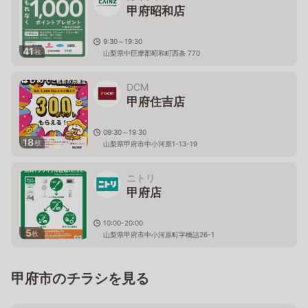
甲府昭和店
9:30～19:30
41
枚
山梨県中巨摩郡昭和町西条 770
DCM
甲府住吉店
09:30～19:30
18
枚
山梨県甲府市中小河原1-13-19
ニトリ
甲府店
10:00-20:00
5
枚
山梨県甲府市中小河原町字橋詰26-1
甲府市のチラシを見る