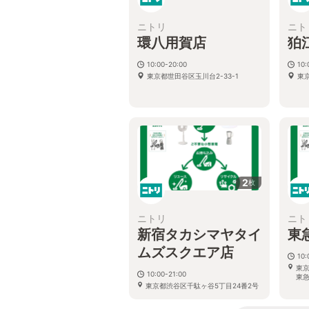
ニトリ
ニト
環八用賀店
狛
10:00-20:00
10:
東京都世田谷区玉川台2-33-1
東
2
枚
ニトリ
ニト
新宿タカシマヤタイ
東
ムズスクエア店
10:
東京
10:00-21:00
東急
東京都渋谷区千駄ヶ谷5丁目24番2号
ﾀｶｼﾏﾔﾀｲﾑｽﾞｽｸｴｱ南館1階～5階