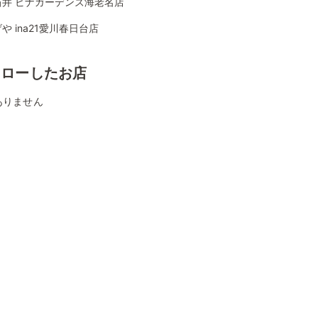
石井 ビナガーデンズ海老名店
や ina21愛川春日台店
ォローしたお店
ありません