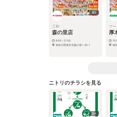
4
枚
三和
フー
森の里店
厚
9:00～21:00
10:
神奈川県厚木市森の里1-35-1
神
ニトリのチラシを見る
2
枚