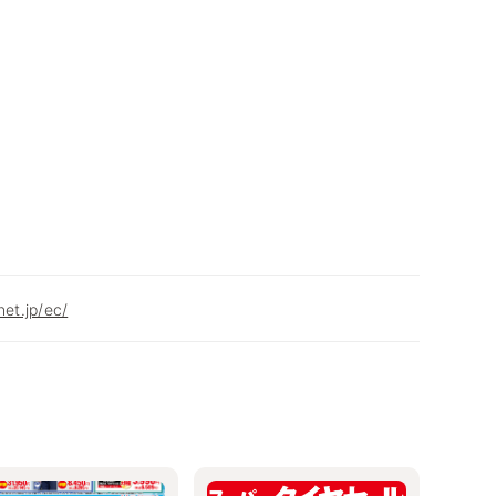
net.jp/ec/