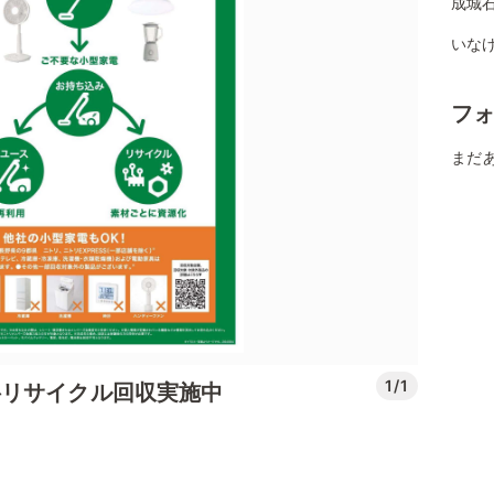
成城
いなげ
フ
まだ
1/1
料リサイクル回収実施中