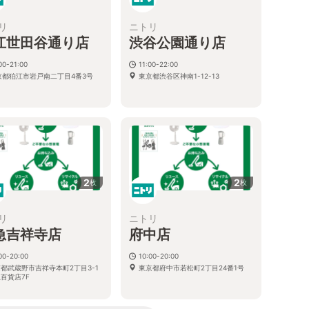
リ
ニトリ
江世田谷通り店
渋谷公園通り店
00-21:00
11:00-22:00
京都狛江市岩戸南二丁目4番3号
東京都渋谷区神南1-12-13
2
2
枚
枚
リ
ニトリ
急吉祥寺店
府中店
00-20:00
10:00-20:00
都武蔵野市吉祥寺本町2丁目3-1
東京都府中市若松町2丁目24番1号
百貨店7F