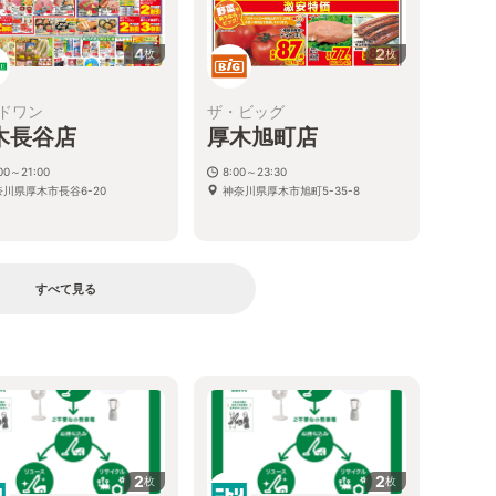
4
2
枚
枚
ドワン
ザ・ビッグ
木長谷店
厚木旭町店
00～21:00
8:00～23:30
奈川県厚木市長谷6-20
神奈川県厚木市旭町5-35-8
すべて見る
2
2
枚
枚