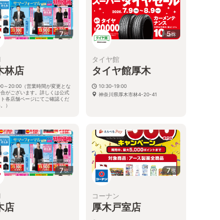
7
5
枚
枚
I
タイヤ館
木林店
タイヤ館厚木
:00～20:00（営業時間が変更とな
10:30-19:00
場合がございます。詳しくは公式
神奈川県厚木市林4-20-41
イト各店舗ページにてご確認くだ
い。）
川県厚木市林5-12-10
7
7
枚
枚
I
コーナン
木店
厚木戸室店