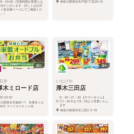
:00～20:00（営業時間が変更とな
神奈川県厚木市戸室1丁目29-15
場合がございます。詳しくは公式
イト各店舗ページにてご確認くだ
い。）
川県厚木市水引2-12-32
6
3
枚
枚
石井
いなげや
厚木ミロード店
厚木三田店
00-20:30
9：30～21：30 【サマータイム】
7/1～8/31まで9：00より営業いたし
川県厚木市泉町1-1 本厚木ミロ
ます
B1F フードマーケット内
神奈川県厚木市三田2-2-18