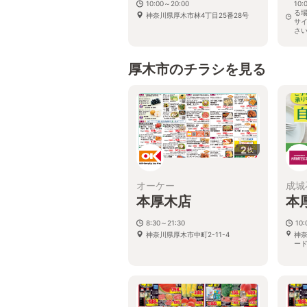
10:00～20:00
10
る
神奈川県厚木市林4丁目25番28号
サ
さ
神奈
厚木市のチラシを見る
2
枚
オーケー
成城
本厚木店
本
8:30～21:30
10:
神奈川県厚木市中町2-11-4
神奈
ード