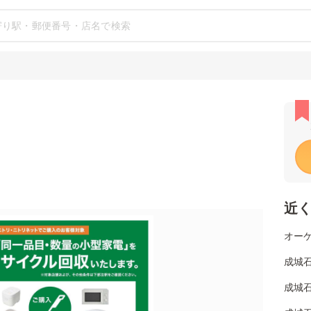
近
オーケ
成城
成城石