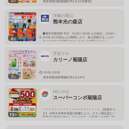
3
枚
熊本県菊池郡菊陽町津久礼2229番地1
洋服の青山
熊本光の森店
■通常営業時間 平日：10:00〜20:00 土日祝日：10:00〜
20:00 ※土日祝および期間により、急な変動することが
8
枚
ありますので 詳細はホームページを確認ください
熊本県菊池郡菊陽町光の森七丁目3番地2
手芸マキ
カリーノ菊陽店
10:00-20:00
2
枚
熊本県菊池郡菊陽町津久礼2474
HIヒロセ
スーパーコンボ菊陽店
＊＊＊＊＊＊＊＊＊＊＊＊＊＊＊＊＊＊＊＊ 【営業中で
す】 令和８年熊本地震の影響により、チラシ商品含む一
13
枚
部商品の販売を停止しております。お客様には大変ご不
便をおかけしておりますが、ご了承下さい。 しばらくの
間、当店へご来店の際には どうぞお気をつけてお越しく
ださいませ。 ＊＊＊＊＊＊＊＊＊＊＊＊＊＊＊＊＊＊＊