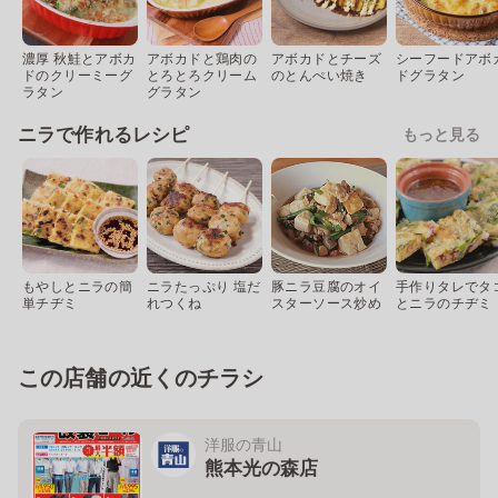
濃厚 秋鮭とアボカ
アボカドと鶏肉の
アボカドとチーズ
シーフードアボ
ドのクリーミーグ
とろとろクリーム
のとんぺい焼き
ドグラタン
ラタン
グラタン
ニラで作れるレシピ
もっと見る
もやしとニラの簡
ニラたっぷり 塩だ
豚ニラ豆腐のオイ
手作りタレでタ
単チヂミ
れつくね
スターソース炒め
とニラのチヂミ
この店舗の近くのチラシ
洋服の青山
熊本光の森店