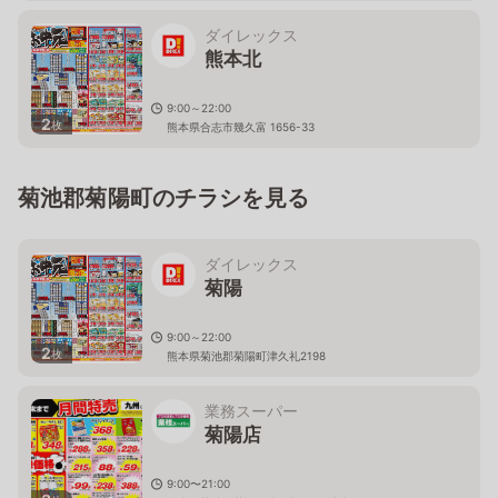
ダイレックス
熊本北
9:00～22:00
2
枚
熊本県合志市幾久富 1656-33
菊池郡菊陽町のチラシを見る
ダイレックス
菊陽
9:00～22:00
2
枚
熊本県菊池郡菊陽町津久礼2198
業務スーパー
菊陽店
9:00〜21:00