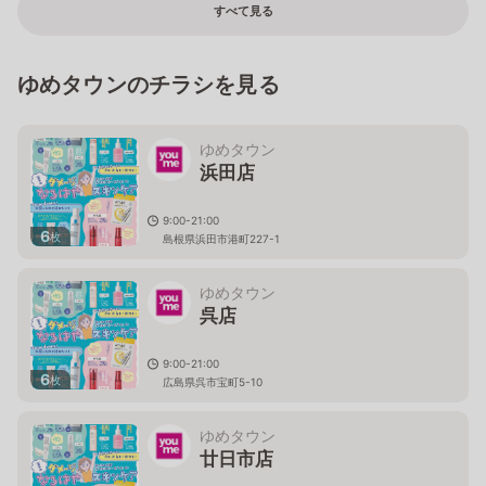
すべて見る
＊ 営業時間 ６：３０～２１：００（平日・土曜日）
９：００～２１：００（日曜日）
熊本県菊池郡菊陽町津久礼2527番地2（菊陽 MEGA
MALL内）
ゆめタウンのチラシを見る
ゆめタウン
浜田店
9:00-21:00
6
枚
島根県浜田市港町227-1
ゆめタウン
呉店
9:00-21:00
6
枚
広島県呉市宝町5-10
ゆめタウン
廿日市店