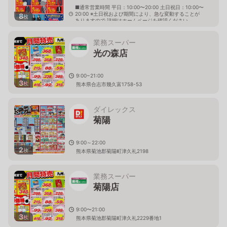
■通常営業時間 平日：10:00〜20:00 土日祝日：10:00〜
20:00 ※土日祝および期間により、急な変動することが
8
枚
ありますので 詳細はホームページを確認ください
熊本県菊池郡菊陽町光の森七丁目3番地2
業務スーパー
光の森店
9:00~21:00
3
枚
熊本県合志市幾久富1758-53
ダイレックス
菊陽
9:00～22:00
2
枚
熊本県菊池郡菊陽町津久礼2198
業務スーパー
菊陽店
9:00〜21:00
3
枚
熊本県菊池郡菊陽町津久礼2229番地1