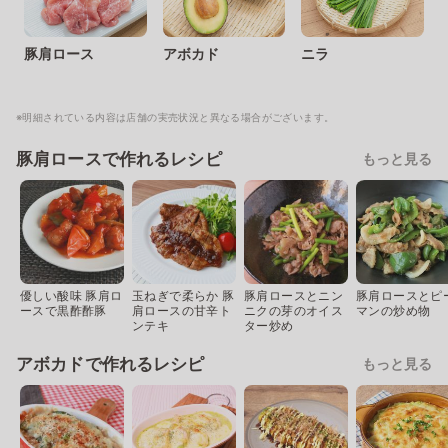
豚肩ロース
アボカド
ニラ
※明細されている内容は店舗の実売状況と異なる場合がございます。
豚肩ロースで作れるレシピ
もっと見る
優しい酸味 豚肩ロ
玉ねぎで柔らか 豚
豚肩ロースとニン
豚肩ロースとピ
ースで黒酢酢豚
肩ロースの甘辛ト
ニクの芽のオイス
マンの炒め物
ンテキ
ター炒め
アボカドで作れるレシピ
もっと見る