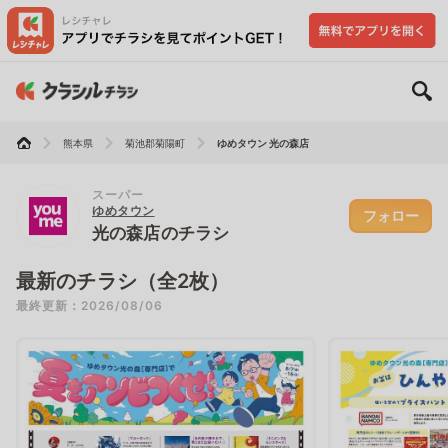
熊本県
菊池郡菊陽町
ゆめタウン 光の森店
スーパー
ゆめタウン
フォロー
光の森店のチラシ
最新のチラシ（全2枚）
最終更新：2026/08/06