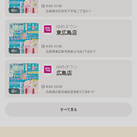
9:00-21:00
6
枚
広島県廿日市市下平良二丁目2-1
ゆめタウン
東広島店
9:00-21:00
8
枚
広島県東広島市西条土与丸1丁目5-7
ゆめタウン
広島店
9:00-23:00
8
枚
広島県広島市南区皆実町2丁目8-17
すべて見る