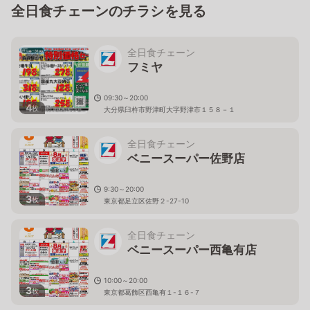
全日食チェーンのチラシを見る
全日食チェーン
フミヤ
09:30～20:00
4
枚
大分県臼杵市野津町大字野津市１５８－１
全日食チェーン
ベニースーパー佐野店
9:30～20:00
3
枚
東京都足立区佐野２-27-10
全日食チェーン
ベニースーパー西亀有店
10:00～20:00
3
枚
東京都葛飾区西亀有１-１６-７