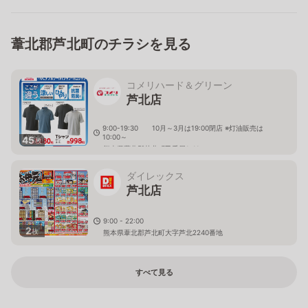
葦北郡芦北町のチラシを見る
コメリハード＆グリーン
芦北店
9:00-19:30 10月～3月は19:00閉店 ※灯油販売は
10:00～
45
枚
熊本県葦北郡芦北町乙千屋1-11
ダイレックス
芦北店
9:00 - 22:00
2
枚
熊本県葦北郡芦北町大字芦北2240番地
すべて見る