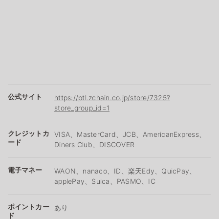
公式サイト
https://ptl.zchain.co.jp/store/7325?
store_group_id=1
クレジットカ
VISA、MasterCard、JCB、AmericanExpress、
ード
Diners Club、DISCOVER
電子マネー
WAON、nanaco、ID、楽天Edy、QuicPay、
applePay、Suica、PASMO、IC
ポイントカー
あり
ド