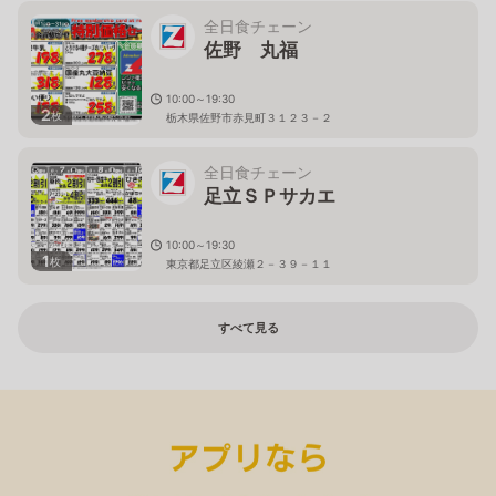
全日食チェーン
佐野 丸福
10:00～19:30
2
枚
栃木県佐野市赤見町３１２３－２
全日食チェーン
足立ＳＰサカエ
10:00～19:30
1
枚
東京都足立区綾瀬２－３９－１１
すべて見る