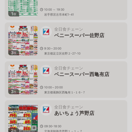
10:00 ～ 19:30
1
枚
岩手県宮古市本町1-41
全日食チェーン
ベニースーパー佐野店
9:30～20:00
3
枚
東京都足立区佐野２-27-10
全日食チェーン
ベニースーパー西亀有店
10:00～20:00
3
枚
東京都葛飾区西亀有１-１６-７
全日食チェーン
あいちょう芦野店
09:30-18:30
2
枚
北海道釧路市芦野１－１－７