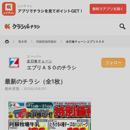
熊本県
阿蘇郡南阿蘇村
全日食チェーン エブリＡＳＯ
スーパー
全日食チェーン
フォロー
エブリＡＳＯのチラシ
最新のチラシ（全1枚）
最終更新：2026/08/01