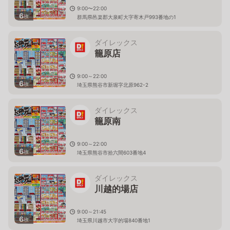
9:00〜22:00
6
枚
群馬県邑楽郡大泉町大字寄木戸993番地の1
ダイレックス
籠原店
9:00～22:00
6
枚
埼玉県熊谷市新堀字北原962-2
ダイレックス
籠原南
9:00～22:00
6
枚
埼玉県熊谷市拾六間603番地4
ダイレックス
川越的場店
9:00～21:45
6
枚
埼玉県川越市大字的場840番地1