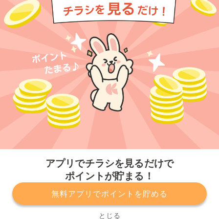
今すぐアプリをダウンロードする
アプリでチラシを見るだけで
ポイントが貯まる！
無料アプリでポイントを貯める
プライバシーポリシー
利用規約
運営会社
サービスに関してのお問い合わせ
チラシ掲載をお考えの方
とじる