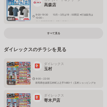
高森店
9:00-19:30 10月～3月は19：00閉店 ※灯油販売は
10:00～
44
枚
熊本県阿蘇郡高森町高森字豆前1986-1
すべて見る
ダイレックスのチラシを見る
ダイレックス
玉村
9:00～22:00
6
群馬県佐波郡玉村町上之手1480-1（玉村ショッピングセ
枚
ンター内）
ダイレックス
寄木戸店