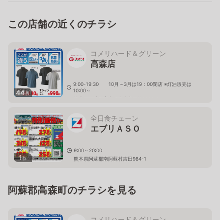
この店舗の近くのチラシ
コメリハード＆グリーン
高森店
9:00-19:30 10月～3月は19：00閉店 ※灯油販売は
10:00～
44
枚
熊本県阿蘇郡高森町高森字豆前1986-1
全日食チェーン
エブリＡＳＯ
9:00～20:00
1
枚
熊本県阿蘇郡南阿蘇村吉田984-1
阿蘇郡高森町のチラシを見る
コメリハード＆グリーン