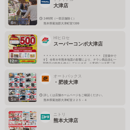
大津店
24時間（一部店舗除く）
6
枚
熊本県菊池郡大津町室1399
HIヒロセ
スーパーコンボ大津店
＊＊＊＊＊＊＊＊＊＊＊＊＊＊＊＊＊＊＊＊ 【営業中で
す】 令和８年熊本地震の影響により、チラシ商品含む一
12
枚
部商品の販売を停止しております。お客様には大変ご不
便をおかけしておりますが、ご了承下さい。 しばらくの
間、当店へご来店の際には どうぞお気をつけてお越しく
ださいませ。 ＊＊＊＊＊＊＊＊＊＊＊＊＊＊＊＊＊＊＊
オートバックス
＊ 9:00〜21:00
・肥後大津
熊本県菊池郡大津町室683番地1
詳しくは店舗ホームページをご確認ください。
5
枚
熊本県菊池郡大津町室２２５－４
ニトリ
熊本大津店