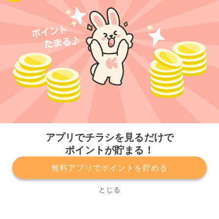
今すぐアプリをダウンロードする
アプリでチラシを見るだけで
ポイントが貯まる！
無料アプリでポイントを貯める
プライバシーポリシー
利用規約
運営会社
サービスに関してのお問い合わせ
チラシ掲載をお考えの方
とじる
Copyright© Kurashiru, Inc. All Rights Reserved.