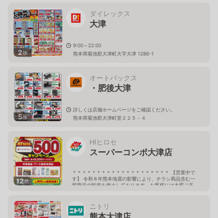
ダイレックス
大津
9:00～22:00
2
枚
熊本県菊池郡大津町大字大津 1286-1
オートバックス
・肥後大津
詳しくは店舗ホームページをご確認ください。
5
枚
熊本県菊池郡大津町室２２５－４
HIヒロセ
スーパーコンボ大津店
＊＊＊＊＊＊＊＊＊＊＊＊＊＊＊＊＊＊＊＊ 【営業中で
す】 令和８年熊本地震の影響により、チラシ商品含む一
12
枚
部商品の販売を停止しております。お客様には大変ご不
便をおかけしておりますが、ご了承下さい。 しばらくの
間、当店へご来店の際には どうぞお気をつけてお越しく
ださいませ。 ＊＊＊＊＊＊＊＊＊＊＊＊＊＊＊＊＊＊＊
ニトリ
＊ 9:00〜21:00
熊本大津店