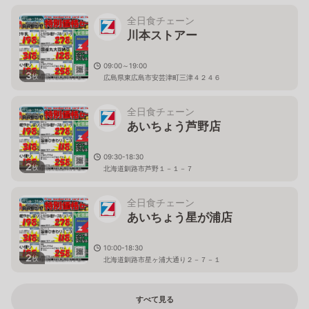
全日食チェーン
川本ストアー
09:00～19:00
3
枚
広島県東広島市安芸津町三津４２４６
全日食チェーン
あいちょう芦野店
09:30-18:30
2
枚
北海道釧路市芦野１－１－７
全日食チェーン
あいちょう星が浦店
10:00-18:30
2
枚
北海道釧路市星ヶ浦大通り２－７－１
すべて見る