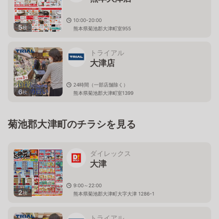
熊本県菊池郡大津町室683番地1
10:00-20:00
5
枚
熊本県菊池郡大津町室955
トライアル
大津店
24時間（一部店舗除く）
6
枚
熊本県菊池郡大津町室1399
菊池郡大津町のチラシを見る
ダイレックス
大津
9:00～22:00
2
枚
熊本県菊池郡大津町大字大津 1286-1
トライアル