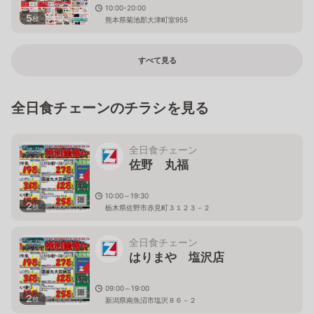
10:00-20:00
5
枚
熊本県菊池郡大津町室955
すべて見る
全日食チェーンのチラシを見る
全日食チェーン
佐野 丸福
10:00～19:30
2
枚
栃木県佐野市赤見町３１２３－２
全日食チェーン
はりまや 塩沢店
09:00～19:00
2
枚
新潟県南魚沼市塩沢８６－２