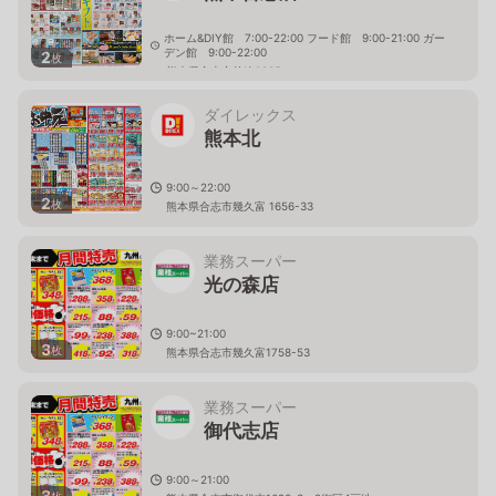
ホーム&DIY館 7:00-22:00 フード館 9:00-21:00 ガー
デン館 9:00-22:00
2
枚
熊本県合志市竹迫2285
ダイレックス
熊本北
9:00～22:00
2
枚
熊本県合志市幾久富 1656-33
業務スーパー
光の森店
9:00~21:00
3
枚
熊本県合志市幾久富1758-53
業務スーパー
御代志店
9:00～21:00
3
枚