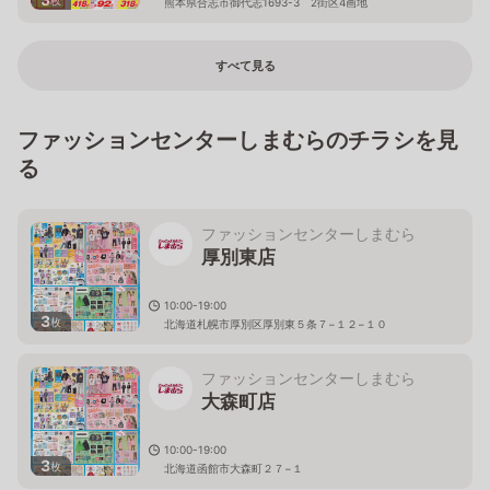
熊本県合志市御代志1693-3 2街区4画地
すべて見る
ファッションセンターしまむらのチラシを見
る
ファッションセンターしまむら
厚別東店
10:00-19:00
3
枚
北海道札幌市厚別区厚別東５条７−１２−１０
ファッションセンターしまむら
大森町店
10:00-19:00
3
枚
北海道函館市大森町２７−１