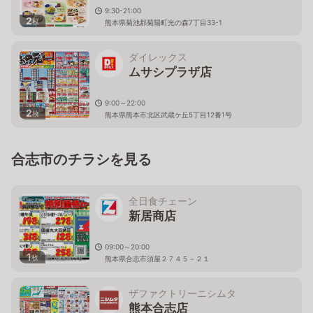
9:30-21:00
2
枚
熊本県菊池郡菊陽町光の森7丁目33-1
ダイレックス
ムサシプラザ店
9:00～22:00
2
枚
熊本県熊本市北区武蔵ケ丘5丁目12番1号
合志市のチラシを見る
全日食チェーン
新居商店
09:00～20:00
1
枚
熊本県合志市須屋２７４５－２１
ザファクトリーニシムタ
熊本合志店