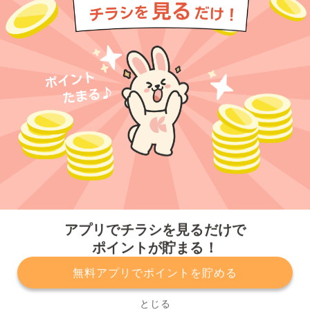
今すぐアプリをダウンロードする
アプリでチラシを見るだけで
ポイントが貯まる！
無料アプリでポイントを貯める
プライバシーポリシー
利用規約
運営会社
サービスに関してのお問い合わせ
チラシ掲載をお考えの方
とじる
Copyright© Kurashiru, Inc. All Rights Reserved.