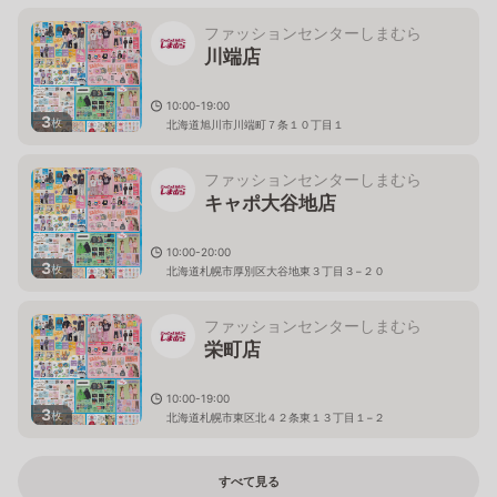
ファッションセンターしまむら
川端店
10:00-19:00
3
枚
北海道旭川市川端町７条１０丁目１
ファッションセンターしまむら
キャポ大谷地店
10:00-20:00
3
枚
北海道札幌市厚別区大谷地東３丁目３−２０
ファッションセンターしまむら
栄町店
10:00-19:00
3
枚
北海道札幌市東区北４２条東１３丁目１−２
すべて見る