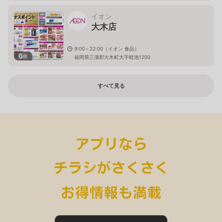
イオン
大木店
9:00～22:00（イオン 食品）
6
枚
福岡県三潴郡大木町大字蛭池1200
すべて見る