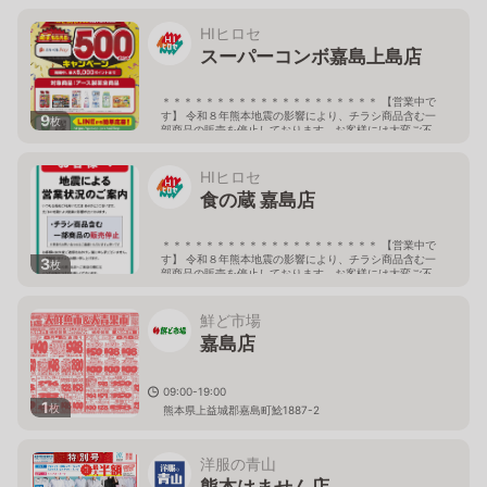
HIヒロセ
スーパーコンボ嘉島上島店
＊＊＊＊＊＊＊＊＊＊＊＊＊＊＊＊＊＊＊＊ 【営業中で
す】 令和８年熊本地震の影響により、チラシ商品含む一
9
枚
部商品の販売を停止しております。お客様には大変ご不
便をおかけしておりますが、ご了承下さい。 しばらくの
間、当店へご来店の際には どうぞお気をつけてお越しく
ださいませ。 ＊＊＊＊＊＊＊＊＊＊＊＊＊＊＊＊＊＊＊
HIヒロセ
＊ 9:00-21:00
食の蔵 嘉島店
熊本県上益城郡嘉島町大字上島2016番地
＊＊＊＊＊＊＊＊＊＊＊＊＊＊＊＊＊＊＊＊ 【営業中で
す】 令和８年熊本地震の影響により、チラシ商品含む一
3
枚
部商品の販売を停止しております。お客様には大変ご不
便をおかけしておりますが、ご了承下さい。 しばらくの
間、当店へご来店の際には どうぞお気をつけてお越しく
ださいませ。 ＊＊＊＊＊＊＊＊＊＊＊＊＊＊＊＊＊＊＊
鮮ど市場
＊ 9:00-20:00
嘉島店
熊本県上益城郡嘉島町鯰1792-1
09:00-19:00
1
枚
熊本県上益城郡嘉島町鯰1887-2
洋服の青山
熊本はません店