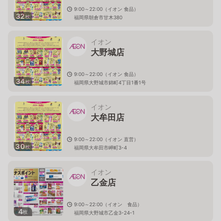
9:00～22:00（イオン 食品）
32
枚
福岡県朝倉市甘木380
イオン
大野城店
9:00～22:00（イオン 食品）
34
枚
福岡県大野城市錦町4丁目1番1号
イオン
大牟田店
9:00～22:00（イオン 直営）
30
枚
福岡県大牟田市岬町3-4
イオン
乙金店
9:00～22:00（イオン 食品）
4
枚
福岡県大野城市乙金3-24-1