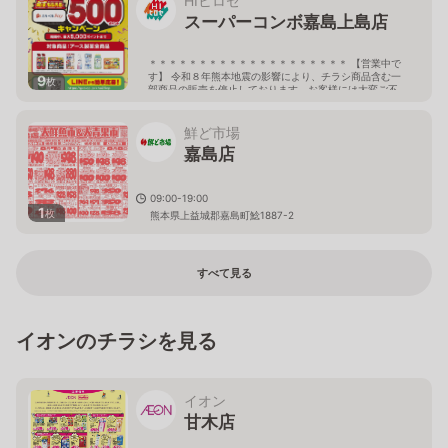
HIヒロセ
＊ 9:00-20:00
スーパーコンボ嘉島上島店
熊本県上益城郡嘉島町鯰1792-1
＊＊＊＊＊＊＊＊＊＊＊＊＊＊＊＊＊＊＊＊ 【営業中で
す】 令和８年熊本地震の影響により、チラシ商品含む一
9
枚
部商品の販売を停止しております。お客様には大変ご不
便をおかけしておりますが、ご了承下さい。 しばらくの
間、当店へご来店の際には どうぞお気をつけてお越しく
ださいませ。 ＊＊＊＊＊＊＊＊＊＊＊＊＊＊＊＊＊＊＊
鮮ど市場
＊ 9:00-21:00
嘉島店
熊本県上益城郡嘉島町大字上島2016番地
09:00-19:00
1
枚
熊本県上益城郡嘉島町鯰1887-2
すべて見る
イオンのチラシを見る
イオン
甘木店