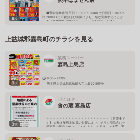
■通常営業時間 平日：10:00〜20:00 土日祝日：10:00〜
20:00 ※土日祝および期間により、急な変動することが
8
枚
ありますので 詳細はホームページを確認ください
熊本県熊本市南区田迎町大字田井島731番1
上益城郡嘉島町のチラシを見る
業務スーパー
嘉島上島店
9:00～21:00
3
枚
熊本県上益城郡嘉島町大字上島2016番地
HIヒロセ
食の蔵 嘉島店
＊＊＊＊＊＊＊＊＊＊＊＊＊＊＊＊＊＊＊＊ 【営業中で
す】 令和８年熊本地震の影響により、チラシ商品含む一
3
枚
部商品の販売を停止しております。お客様には大変ご不
便をおかけしておりますが、ご了承下さい。 しばらくの
間、当店へご来店の際には どうぞお気をつけてお越しく
ださいませ。 ＊＊＊＊＊＊＊＊＊＊＊＊＊＊＊＊＊＊＊