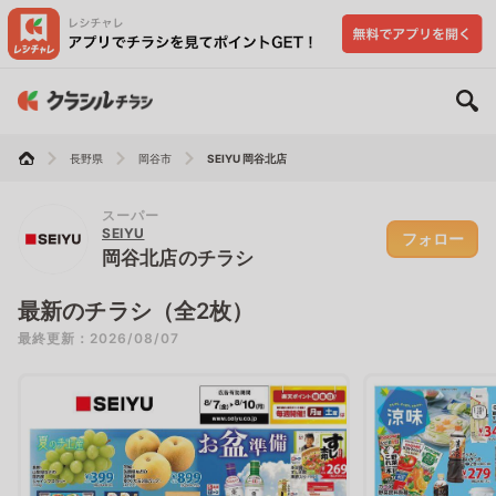
長野県
岡谷市
SEIYU 岡谷北店
スーパー
SEIYU
フォロー
岡谷北店のチラシ
最新のチラシ（全2枚）
最終更新：2026/08/07