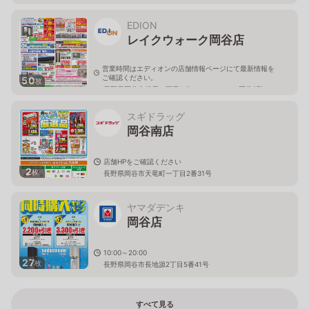
EDION
レイクウォーク岡谷店
営業時間はエディオンの店舗情報ページにて最新情報を
ご確認ください。
50
枚
長野県岡谷市銀座一丁目1-5レイクウォーク岡谷3階
スギドラッグ
岡谷南店
店舗HPをご確認ください
2
枚
長野県岡谷市天竜町一丁目2番31号
ヤマダデンキ
岡谷店
10:00～20:00
27
枚
長野県岡谷市長地源2丁目5番41号
すべて見る