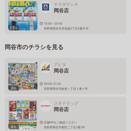
ヤマダデンキ
岡谷店
10:00～20:00
27
枚
長野県岡谷市長地源2丁目5番41号
岡谷市のチラシを見る
アピタ
岡谷店
09:00-21:00
2
枚
長野県岡谷市銀座一丁目１番５号
スギドラッグ
岡谷店
店舗HPをご確認ください
2
枚
長野県岡谷市郷田二丁目1番3号