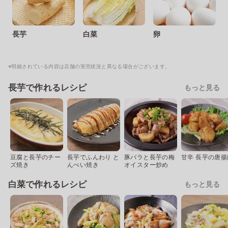
長芋
白菜
卵
※明細されている内容は店舗の実売状況と異なる場合がございます。
長芋で作れるレシピ
もっと見る
豆腐と長芋のチー
長芋でふんわり と
豚バラと長芋の梅
甘辛 長芋の唐揚
ズ焼き
んぺい焼き
オイスター炒め
白菜で作れるレシピ
もっと見る