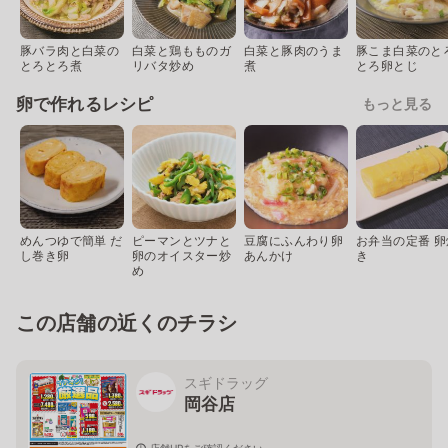
豚バラ肉と白菜の
白菜と鶏もものガ
白菜と豚肉のうま
豚こま白菜のと
とろとろ煮
リバタ炒め
煮
とろ卵とじ
卵で作れるレシピ
もっと見る
めんつゆで簡単 だ
ピーマンとツナと
豆腐にふんわり卵
お弁当の定番 卵
し巻き卵
卵のオイスター炒
あんかけ
き
め
この店舗の近くのチラシ
スギドラッグ
岡谷店
店舗HPをご確認ください