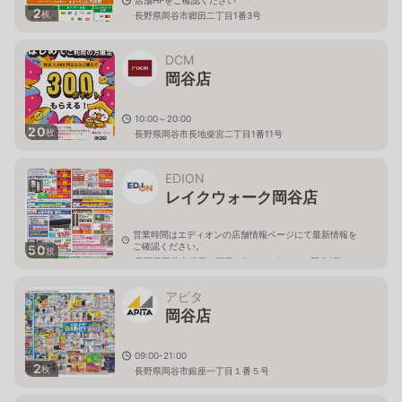
2
枚
長野県岡谷市郷田二丁目1番3号
DCM
岡谷店
10:00～20:00
20
枚
長野県岡谷市長地柴宮二丁目1番11号
EDION
レイクウォーク岡谷店
営業時間はエディオンの店舗情報ページにて最新情報を
ご確認ください。
50
枚
長野県岡谷市銀座一丁目1-5レイクウォーク岡谷3階
アピタ
岡谷店
09:00-21:00
2
枚
長野県岡谷市銀座一丁目１番５号