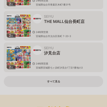
24時間営業
2
枚
宮城県仙台市青葉区木町1番31号
SEIYU
THE MALL仙台長町店
24時間営業
2
枚
宮城県仙台市太白区長町 7-20-3
SEIYU
汐見台店
24時間営業
2
枚
宮城県宮城郡七ヶ浜町汐見台1丁目1番地の3
すべて見る