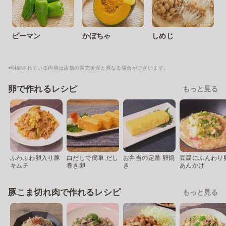
ピーマン
かぼちゃ
しめじ
※明細されている内容は店舗の実売状況と異なる場合がございます。
卵で作れるレシピ
もっと見る
ふわふわ卵入り豚
白だしで簡単 だし
お弁当の定番 卵焼
豆腐にふんわり
キムチ
巻き卵
き
あんかけ
豚こま切れ肉で作れるレシピ
もっと見る