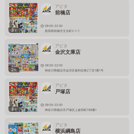
アピタ
前橋店
09:00-22:00
3
枚
群馬県前橋市文京町2-1-1
アピタ
金沢文庫店
09:00-22:00
2
枚
神奈川県横浜市金沢区釜利谷東2丁目1番1号
アピタ
戸塚店
09:00-22:00
3
枚
神奈川県横浜市戸塚区上倉田町769番1
アピタ
横浜綱島店