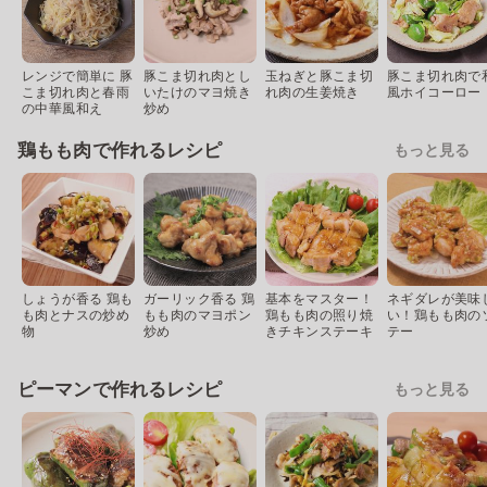
レンジで簡単に 豚
豚こま切れ肉とし
玉ねぎと豚こま切
豚こま切れ肉で
こま切れ肉と春雨
いたけのマヨ焼き
れ肉の生姜焼き
風ホイコーロー
の中華風和え
炒め
鶏もも肉で作れるレシピ
もっと見る
しょうが香る 鶏も
ガーリック香る 鶏
基本をマスター！
ネギダレが美味
も肉とナスの炒め
もも肉のマヨポン
鶏もも肉の照り焼
い！鶏もも肉の
物
炒め
きチキンステーキ
テー
ピーマンで作れるレシピ
もっと見る