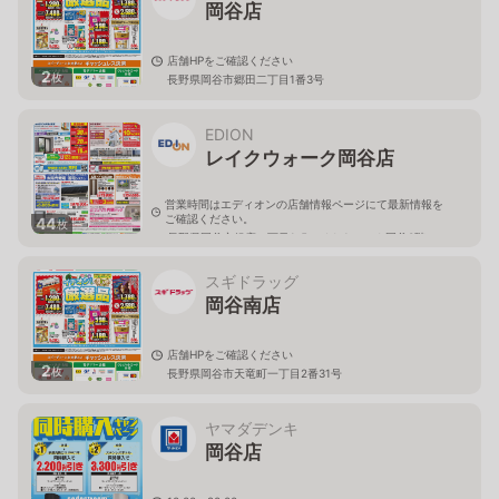
岡谷店
店舗HPをご確認ください
2
枚
長野県岡谷市郷田二丁目1番3号
EDION
レイクウォーク岡谷店
営業時間はエディオンの店舗情報ページにて最新情報を
ご確認ください。
44
枚
長野県岡谷市銀座一丁目1-5レイクウォーク岡谷3階
スギドラッグ
岡谷南店
店舗HPをご確認ください
2
枚
長野県岡谷市天竜町一丁目2番31号
ヤマダデンキ
岡谷店