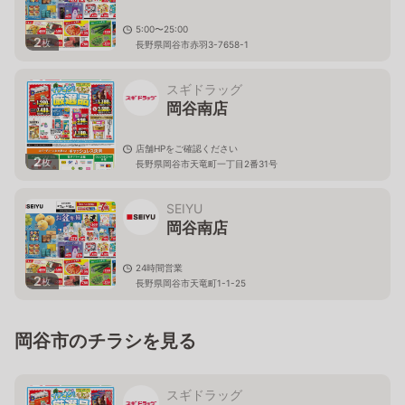
5:00〜25:00
2
枚
長野県岡谷市赤羽3-7658-1
スギドラッグ
岡谷南店
店舗HPをご確認ください
2
枚
長野県岡谷市天竜町一丁目2番31号
SEIYU
岡谷南店
24時間営業
2
枚
長野県岡谷市天竜町1-1-25
岡谷市のチラシを見る
スギドラッグ