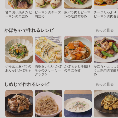
甘辛照り焼きの ピ
ピーマンのチーズ
豚バラ肉とピーマ
チーズたっぷり
ーマンの肉詰め
肉詰め
ンの塩昆布炒め
ピーマンの肉巻
かぼちゃで作れるレシピ
もっと見る
小松菜と豚バラの
簡単おいしい かぼ
かぼちゃと厚揚げ
かぼちゃとしし
あんかけかぼちゃ
ちゃのクリーミー
のそぼろ煮
うと鶏肉の甘酢
グラタン
め
しめじで作れるレシピ
もっと見る