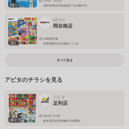
10:00～20:00
26
枚
長野県岡谷市長地源2丁目5番41号
SEIYU
岡谷南店
24時間営業
2
枚
長野県岡谷市天竜町1-1-25
すべて見る
アピタのチラシを見る
アピタ
足利店
09:00-21:00
3
枚
栃木県足利市朝倉町245番地