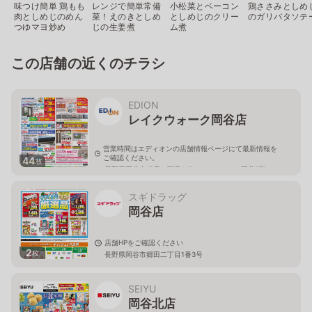
味つけ簡単 鶏もも
レンジで簡単常備
小松菜とベーコン
鶏ささみとしめ
肉としめじのめん
菜！えのきとしめ
としめじのクリー
のガリバタソテ
つゆマヨ炒め
じの生姜煮
ム煮
この店舗の近くのチラシ
EDION
レイクウォーク岡谷店
営業時間はエディオンの店舗情報ページにて最新情報を
ご確認ください。
44
枚
長野県岡谷市銀座一丁目1-5レイクウォーク岡谷3階
スギドラッグ
岡谷店
店舗HPをご確認ください
2
枚
長野県岡谷市郷田二丁目1番3号
SEIYU
岡谷北店