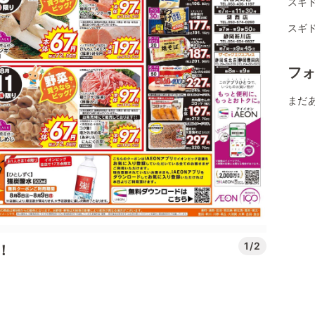
スギド
スギ
フ
まだ
1/2
！