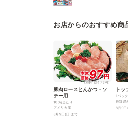
お店からのおすすめ商
97
本体
円
価格
(税込 104.76円)
豚肉ロースとんかつ・ソ
トッ
テー用
1パッ
長野県
100g当たり
アメリカ産
8月9日
8月9日(日)まで