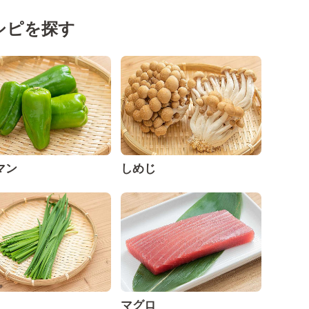
シピを探す
マン
しめじ
マグロ