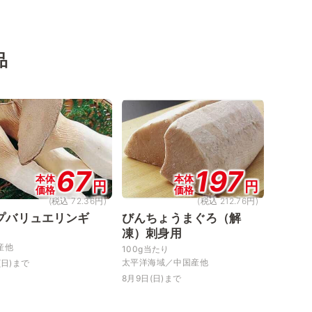
品
67
197
本体
本体
円
円
価格
価格
(税込 72.36円)
(税込 212.76円)
プバリュエリンギ
びんちょうまぐろ（解
凍）刺身用
ク
産他
100g当たり
太平洋海域／中国産他
(日)まで
8月9日(日)まで