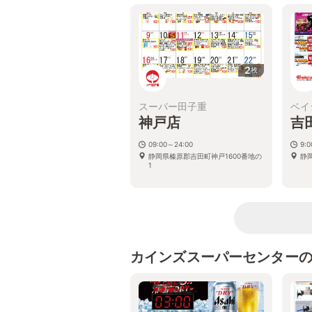
2
枚
スーパー田子重
ベイ
神戸店
吉
09:00～24:00
9:0
静岡県榛原郡吉田町神戸1600番地の
静
1
カインズスーパーセンター