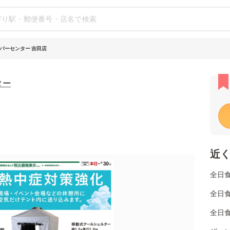
パーセンター 吉田店
ター
近
全日
全日
全日