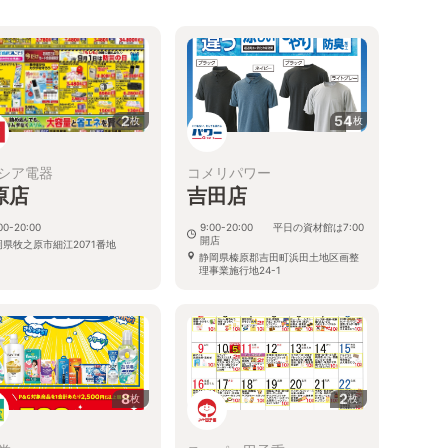
2
54
枚
枚
シア電器
コメリパワー
原店
吉田店
00-20:00
9:00-20:00 平日の資材館は7:00
開店
岡県牧之原市細江2071番地
静岡県榛原郡吉田町浜田土地区画整
理事業施行地24-1
8
2
枚
枚