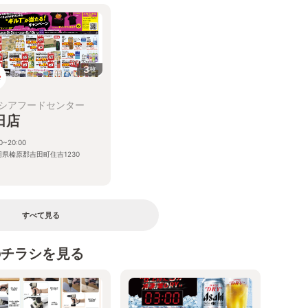
3
枚
シアフードセンター
田店
0~20:00
岡県榛原郡吉田町住吉1230
すべて見る
のチラシを見る