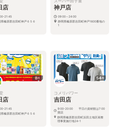
堂
スーパー田子重
田店
神戸店
00-21:45
09:00～24:00
岡県榛原郡吉田町神戸６５６
静岡県榛原郡吉田町神戸1600番地の
1
る
8
54
枚
枚
堂
コメリパワー
田店
吉田店
00-21:45
9:00-20:00 平日の資材館は7:00
開店
岡県榛原郡吉田町神戸６５６
静岡県榛原郡吉田町浜田土地区画整
理事業施行地24-1