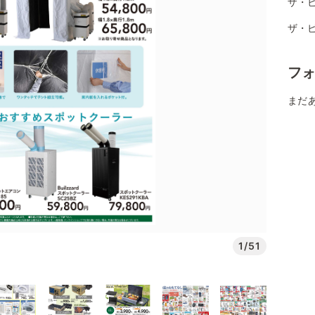
ザ・ビ
ザ・
フ
まだ
1/51