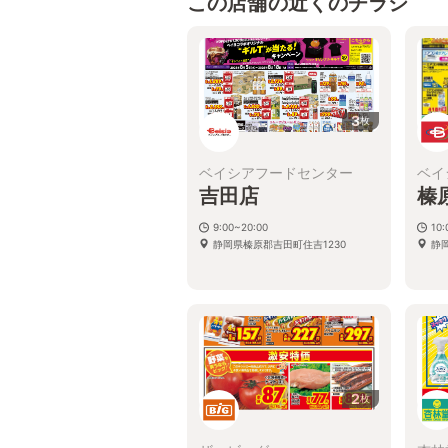
この店舗の近くのチラシ
3
枚
ベイシアフードセンター
ベイ
吉田店
榛
9:00~20:00
10:
静岡県榛原郡吉田町住吉1230
静
2
枚