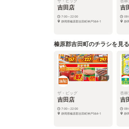
ザ・ビッグ
杏林
吉田店
吉
7:00～22:00
09:
静岡県榛原郡吉田町神戸564-1
静
榛原郡吉田町のチラシを見
2
枚
ザ・ビッグ
杏林
吉田店
吉
7:00～22:00
09:
静岡県榛原郡吉田町神戸564-1
静