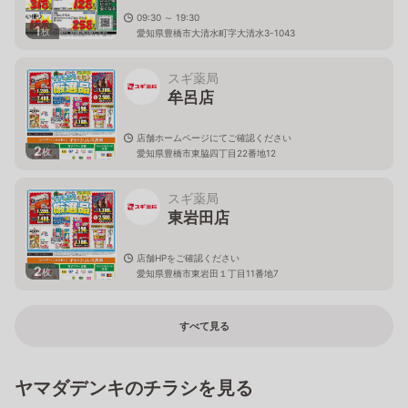
09:30 ～ 19:30
1
枚
愛知県豊橋市大清水町字大清水3-1043
スギ薬局
牟呂店
店舗ホームページにてご確認ください
2
枚
愛知県豊橋市東脇四丁目22番地12
スギ薬局
東岩田店
店舗HPをご確認ください
2
枚
愛知県豊橋市東岩田１丁目11番地7
すべて見る
ヤマダデンキのチラシを見る