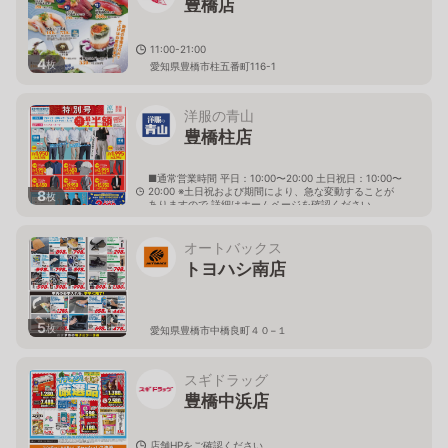
豊橋店
11:00-21:00
4
枚
愛知県豊橋市柱五番町116-1
洋服の青山
豊橋柱店
■通常営業時間 平日：10:00〜20:00 土日祝日：10:00〜
20:00 ※土日祝および期間により、急な変動することが
8
枚
ありますので 詳細はホームページを確認ください
愛知県豊橋市柱二番町205番地の1
オートバックス
トヨハシ南店
5
枚
愛知県豊橋市中橋良町４０−１
スギドラッグ
豊橋中浜店
店舗HPをご確認ください