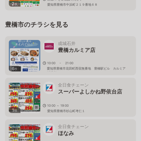
2
枚
愛知県豊橋市中浜町２１９番地６８
豊橋市のチラシを見る
成城石井
豊橋カルミア店
10:00 - 21:00
6
愛知県豊橋市花田町西宿無番地 豊橋駅ビル カルミア
枚
2F北館
全日食チェーン
スーパーよしかね野依台店
10:00 ～ 19:00
1
枚
愛知県豊橋市杉山町考仁１
全日食チェーン
ほなみ