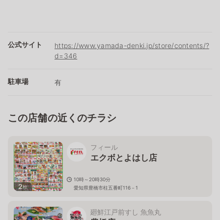
公式サイト
https://www.yamada-denki.jp/store/contents/?
d=346
駐車場
有
この店舗の近くのチラシ
フィール
エクボとよはし店
10時～20時30分
2
枚
愛知県豊橋市柱五番町116－1
廻鮮江戸前すし 魚魚丸