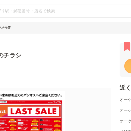
スナモ店
のチラシ
近
オーケ
オーケ
オーケ