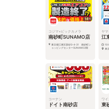
14
枚
コジマ×ビックカメラ
ヤマ
南砂町SUNAMO店
江
東京都江東区新砂3-4-31 南砂町シ
10:
ョッピングセンターSUNAMO2階
東
7
枚
コーナン
ワイ
ドイト南砂店
東