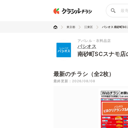
東京都
江東区
パシオス 南砂町SC
アパレル・衣料品店
パシオス
南砂町SCスナモ店
最新のチラシ（全2枚）
最終更新：2026/08/08