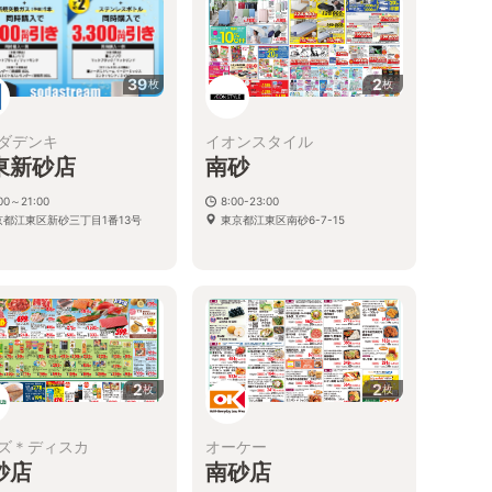
39
2
枚
枚
ダデンキ
イオンスタイル
東新砂店
南砂
00～21:00
8:00-23:00
京都江東区新砂三丁目1番13号
東京都江東区南砂6-7-15
2
2
枚
枚
ズ＊ディスカ
オーケー
砂店
南砂店