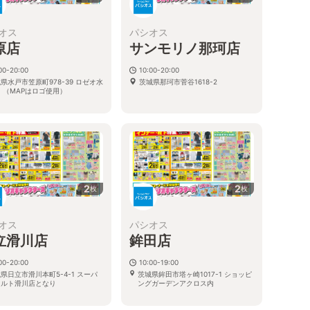
オス
パシオス
原店
サンモリノ那珂店
00-20:00
10:00-20:00
県水戸市笠原町978-39 ロゼオ水
茨城県那珂市菅谷1618-2
 （MAPはロゴ使用）
2
2
枚
枚
オス
パシオス
立滑川店
鉾田店
00-20:00
10:00-19:00
県日立市滑川本町5-4-1 スーパ
茨城県鉾田市塔ヶ崎1017-1 ショッピ
マルト滑川店となり
ングガーデンアクロス内