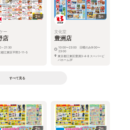
2
5
枚
枚
ケー
文化堂
野店
豊洲店
30～21:30
10:00〜23:00 日曜のみ9:00〜
23:00
都江東区平野2-11-5
東京都江東区豊洲3-4-8 スーパービ
バホーム2F
すべて見る
2
2
枚
枚