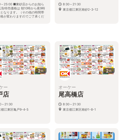
00～25:00 ■東砂店からのお知ら
8:30～21:30
広告特売価格は 朝10時から夜9時
東京都江東区南砂2-3-12
でとなります。（その他の時間帯
価格が変わりますのでご了承くだ
い。）
都江東区東砂7-19-12
2
2
枚
枚
ケー
オーケー
戸店
尾高橋店
30～21:30
8:30～21:30
都江東区亀戸9-4-5
東京都江東区南砂1-8-1