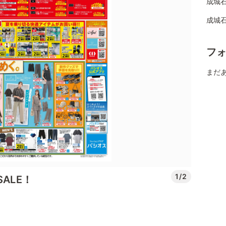
成城石
成城
フ
まだ
1/2
ALE！