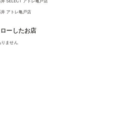
井 SELECT アトレ亀戸店
石井 アトレ亀戸店
ォローしたお店
ありません