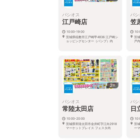
パシオス
パシ
江戸崎店
笠
10:00-19:00
10:
茨城県稲敷市江戸崎甲4836 江戸崎シ
茨城
ョッピングセンター（パンプ）内
戸内
2
枚
パシオス
パシ
常陸太田店
日
10:00-20:00
10:
茨城県常陸太田市金井町字江向2918
茨城
マーケットプレイス フェスタ内
ー