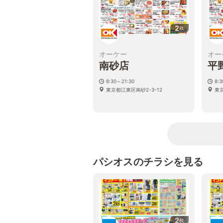
2
枚
オーケー
オー
南砂店
平
8:30～21:30
8:
東京都江東区南砂2-3-12
東京
パシオスのチラシを見る
2
枚