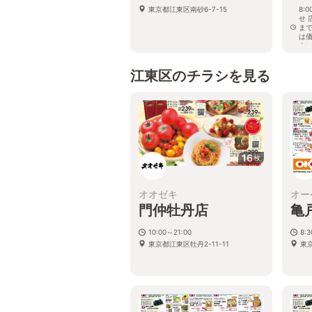
東京都江東区南砂6-7-15
8:
せ 
ま
は
さ
東京
江東区のチラシを見る
16
枚
オオゼキ
オー
門仲牡丹店
亀
10:00～21:00
8:
東京都江東区牡丹2-11-11
東京