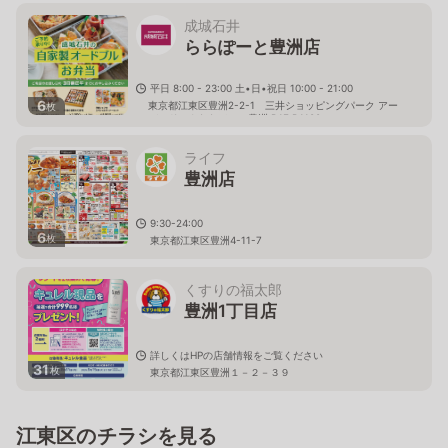
洲店２階
成城石井
ららぽーと豊洲店
平日 8:00 - 23:00 土•日•祝日 10:00 - 21:00
6
東京都江東区豊洲2-2-1 三井ショッピングパーク アー
枚
バンドックららぽーと豊洲 B1F B1100
ライフ
豊洲店
9:30-24:00
6
枚
東京都江東区豊洲4-11-7
くすりの福太郎
豊洲1丁目店
詳しくはHPの店舗情報をご覧ください
31
枚
東京都江東区豊洲１－２－３９
江東区のチラシを見る