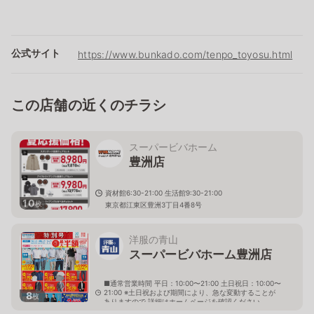
公式サイト
https://www.bunkado.com/tenpo_toyosu.html
この店舗の近くのチラシ
スーパービバホーム
豊洲店
資材館6:30-21:00 生活館9:30-21:00
10
枚
東京都江東区豊洲3丁目4番8号
洋服の青山
スーパービバホーム豊洲店
■通常営業時間 平日：10:00〜21:00 土日祝日：10:00〜
21:00 ※土日祝および期間により、急な変動することが
8
枚
ありますので 詳細はホームページを確認ください
東京都江東区豊洲三丁目4番8号 スーパービバホーム豊