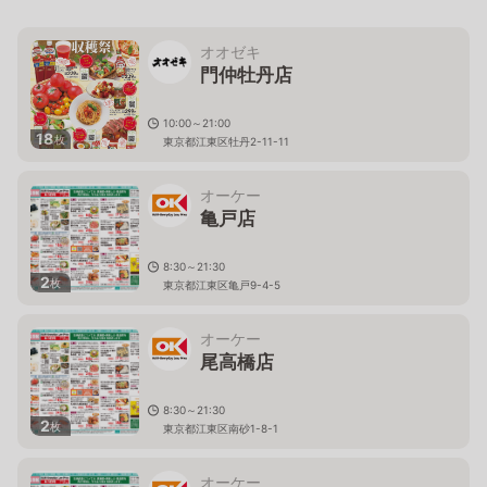
オオゼキ
門仲牡丹店
10:00～21:00
18
枚
東京都江東区牡丹2-11-11
オーケー
亀戸店
8:30～21:30
2
枚
東京都江東区亀戸9-4-5
オーケー
尾高橋店
8:30～21:30
2
枚
東京都江東区南砂1-8-1
オーケー