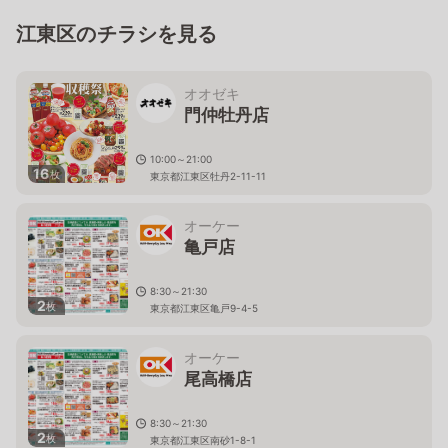
江東区のチラシを見る
オオゼキ
門仲牡丹店
10:00～21:00
16
枚
東京都江東区牡丹2-11-11
オーケー
亀戸店
8:30～21:30
2
枚
東京都江東区亀戸9-4-5
オーケー
尾高橋店
8:30～21:30
2
枚
東京都江東区南砂1-8-1