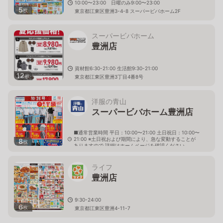
10:00〜23:00 日曜のみ9:00〜23:00
5
枚
東京都江東区豊洲3-4-8 スーパービバホーム2F
スーパービバホーム
豊洲店
資材館6:30-21:00 生活館9:30-21:00
12
枚
東京都江東区豊洲3丁目4番8号
洋服の青山
スーパービバホーム豊洲店
■通常営業時間 平日：10:00〜21:00 土日祝日：10:00〜
21:00 ※土日祝および期間により、急な変動することが
8
枚
ありますので 詳細はホームページを確認ください
東京都江東区豊洲三丁目4番8号 スーパービバホーム豊
洲店２階
ライフ
豊洲店
9:30-24:00
6
枚
東京都江東区豊洲4-11-7