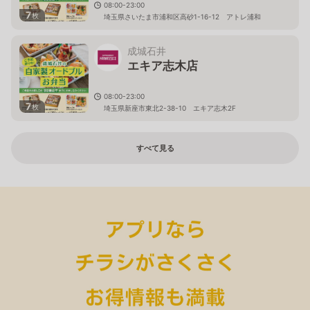
08:00-23:00
7
枚
埼玉県さいたま市浦和区高砂1-16-12 アトレ浦和
成城石井
エキア志木店
08:00-23:00
7
枚
埼玉県新座市東北2-38-10 エキア志木2F
すべて見る