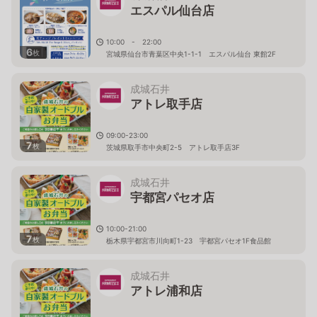
エスパル仙台店
10:00 - 22:00
6
枚
宮城県仙台市青葉区中央1-1-1 エスパル仙台 東館2F
成城石井
アトレ取手店
09:00-23:00
7
枚
茨城県取手市中央町2-5 アトレ取手店3F
成城石井
宇都宮パセオ店
10:00-21:00
7
枚
栃木県宇都宮市川向町1-23 宇都宮パセオ1F食品館
成城石井
アトレ浦和店