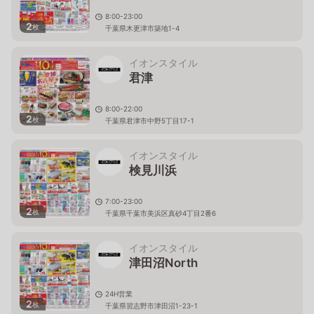
8:00-23:00
2
枚
千葉県木更津市築地1-4
イオンスタイル
君津
8:00-22:00
2
枚
千葉県君津市中野5丁目17-1
イオンスタイル
検見川浜
7:00-23:00
2
枚
千葉県千葉市美浜区真砂4丁目2番6
イオンスタイル
津田沼North
24H営業
2
枚
千葉県習志野市津田沼1-23-1