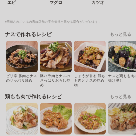
エビ
マグロ
カツオ
※明細されている内容は店舗の実売状況と異なる場合がございます。
ナスで作れるレシピ
もっと見る
ピリ辛 豚肉とナス
豚バラ肉とナスの
しょうが香る 鶏も
ナスと鶏もも肉
のサッパリ炒め
さっぱりおろし炒
も肉とナスの炒め
揚げ浸し
め
物
鶏もも肉で作れるレシピ
もっと見る