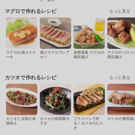
マグロで作れるレシピ
もっと見る
マグロの漬けステ
漬けマグロでレア
居酒屋風 マグロの
マグロのコロコ
ーキ
カツ
竜田揚げ
竜田揚げ
カツオで作れるレシピ
もっと見る
カツオと豆苗の香
カツオの韓国風サ
フライパンで作
カツオの竜田揚
味和え
ラダ
る！カツオのたた
き