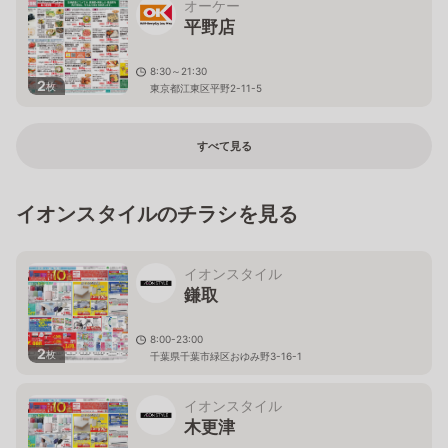
オーケー
平野店
8:30～21:30
2
枚
東京都江東区平野2-11-5
すべて見る
イオンスタイルのチラシを見る
イオンスタイル
鎌取
8:00-23:00
2
枚
千葉県千葉市緑区おゆみ野3-16-1
イオンスタイル
木更津