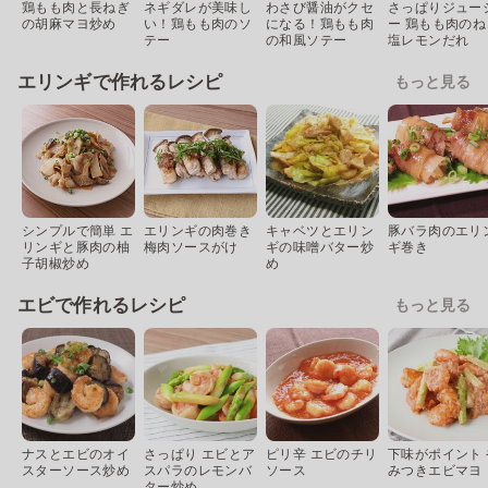
鶏もも肉と長ねぎ
ネギダレが美味し
わさび醤油がクセ
さっぱりジュー
の胡麻マヨ炒め
い！鶏もも肉のソ
になる！鶏もも肉
ー 鶏もも肉のね
テー
の和風ソテー
塩レモンだれ
エリンギで作れるレシピ
もっと見る
シンプルで簡単 エ
エリンギの肉巻き
キャベツとエリン
豚バラ肉のエリ
リンギと豚肉の柚
梅肉ソースがけ
ギの味噌バター炒
ギ巻き
子胡椒炒め
め
エビで作れるレシピ
もっと見る
ナスとエビのオイ
さっぱり エビとア
ピリ辛 エビのチリ
下味がポイント 
スターソース炒め
スパラのレモンバ
ソース
みつきエビマヨ
ター炒め