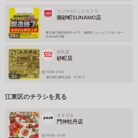
コジマ×ビックカメラ
南砂町SUNAMO店
東京都江東区新砂3-4-31 南砂町ショッピングセンター
29
枚
SUNAMO2階
赤札堂
砂町店
10:00-21:00
2
枚
東京都江東区北砂 4-25-2
江東区のチラシを見る
オオゼキ
門仲牡丹店
10:00～21:00