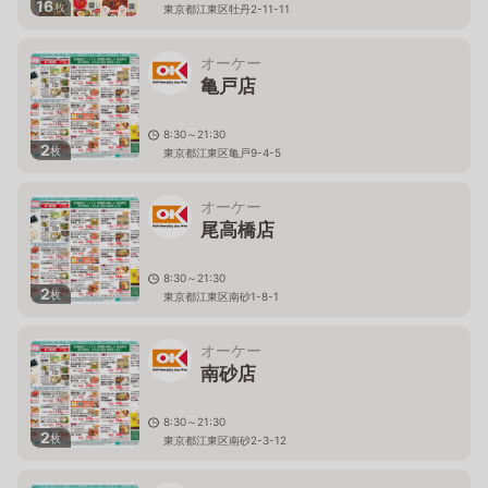
16
枚
東京都江東区牡丹2-11-11
オーケー
亀戸店
8:30～21:30
2
枚
東京都江東区亀戸9-4-5
オーケー
尾高橋店
8:30～21:30
2
枚
東京都江東区南砂1-8-1
オーケー
南砂店
8:30～21:30
2
枚
東京都江東区南砂2-3-12