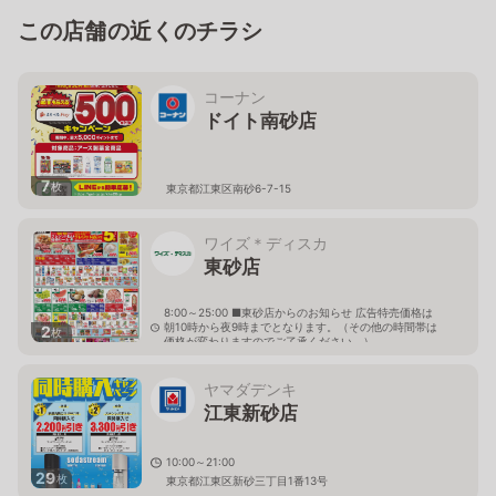
この店舗の近くのチラシ
コーナン
ドイト南砂店
7
枚
東京都江東区南砂6-7-15
ワイズ＊ディスカ
東砂店
8:00～25:00 ■東砂店からのお知らせ 広告特売価格は
朝10時から夜9時までとなります。（その他の時間帯は
2
枚
価格が変わりますのでご了承ください。）
東京都江東区東砂7-19-12
ヤマダデンキ
江東新砂店
10:00～21:00
29
枚
東京都江東区新砂三丁目1番13号