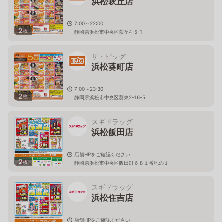
浜松萩丘店
7:00～22:00
2
枚
静岡県浜松市中央区萩丘4-5-1
ザ・ビッグ
浜松葵町店
7:00～23:30
2
枚
静岡県浜松市中央区葵東2-16-5
スギドラッグ
浜松飯田店
店舗HPをご確認ください
2
枚
静岡県浜松市中央区飯田町６８１番地の１
スギドラッグ
浜松住吉店
店舗HPをご確認ください