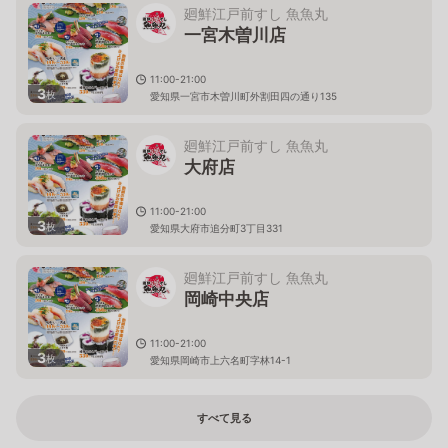
廻鮮江戸前すし 魚魚丸
一宮木曽川店
11:00-21:00
3
枚
愛知県一宮市木曽川町外割田四の通り135
廻鮮江戸前すし 魚魚丸
大府店
11:00-21:00
3
枚
愛知県大府市追分町3丁目331
廻鮮江戸前すし 魚魚丸
岡崎中央店
11:00-21:00
3
枚
愛知県岡崎市上六名町字林14-1
すべて見る