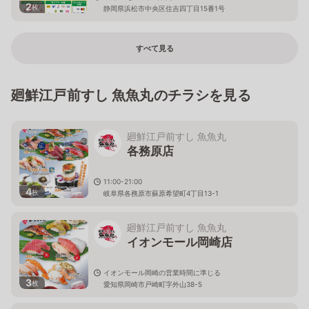
2
枚
静岡県浜松市中央区住吉四丁目15番1号
すべて見る
廻鮮江戸前すし 魚魚丸のチラシを見る
廻鮮江戸前すし 魚魚丸
各務原店
11:00-21:00
4
枚
岐阜県各務原市蘇原希望町4丁目13-1
廻鮮江戸前すし 魚魚丸
イオンモール岡崎店
イオンモール岡崎の営業時間に準じる
3
枚
愛知県岡崎市戸崎町字外山38-5