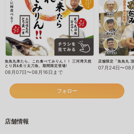
魚魚丸来たら、これ食べてみりん！！ 三河湾天然
店舗限定「魚魚丸 
とり貝&炙り太刀魚、期間限定登場!
07月24日〜08
08月07日〜08月16日まで
フォロー
店舗情報