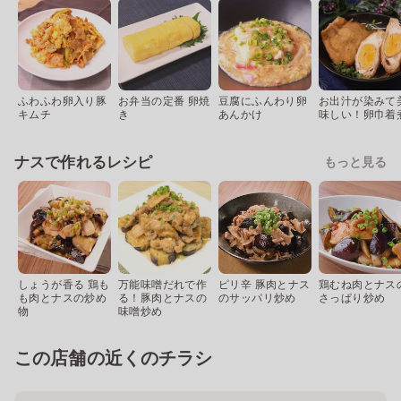
ふわふわ卵入り豚
お弁当の定番 卵焼
豆腐にふんわり卵
お出汁が染みて
キムチ
き
あんかけ
味しい！卵巾着
ナスで作れるレシピ
もっと見る
しょうが香る 鶏も
万能味噌だれで作
ピリ辛 豚肉とナス
鶏むね肉とナス
も肉とナスの炒め
る！豚肉とナスの
のサッパリ炒め
さっぱり炒め
物
味噌炒め
この店舗の近くのチラシ