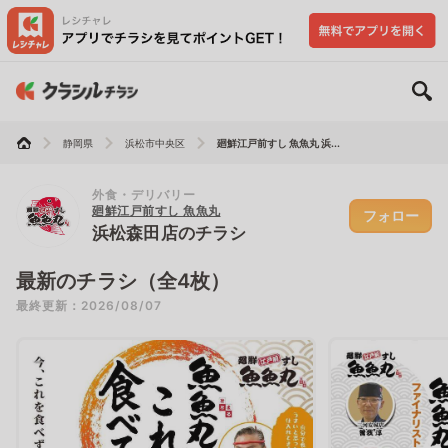
静岡県
浜松市中央区
廻鮮江戸前すし 魚魚丸 浜...
外食・デリバリー
廻鮮江戸前すし 魚魚丸
フォロー
浜松森田店のチラシ
最新のチラシ（全4枚）
最終更新：2026/08/07