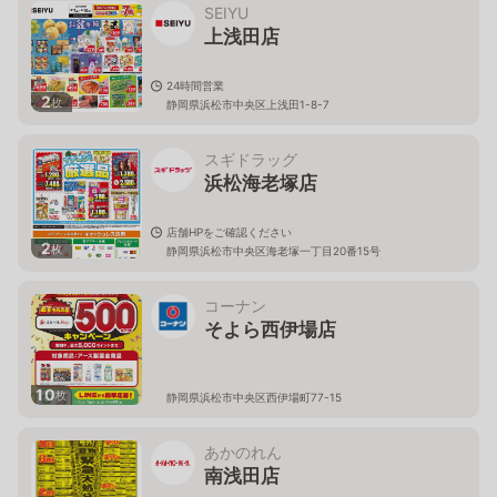
SEIYU
上浅田店
24時間営業
2
枚
静岡県浜松市中央区上浅田1-8-7
スギドラッグ
浜松海老塚店
店舗HPをご確認ください
2
枚
静岡県浜松市中央区海老塚一丁目20番15号
コーナン
そよら西伊場店
10
枚
静岡県浜松市中央区西伊場町77-15
あかのれん
南浅田店