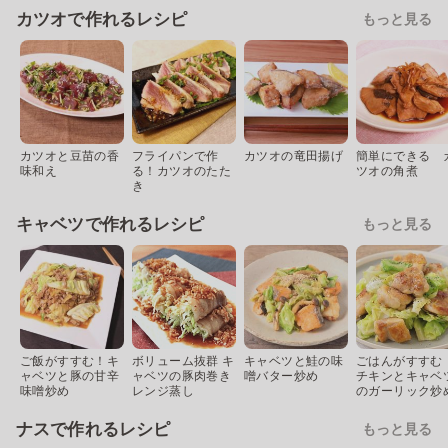
カツオで作れるレシピ
もっと見る
カツオと豆苗の香
フライパンで作
カツオの竜田揚げ
簡単にできる 
味和え
る！カツオのたた
ツオの角煮
き
キャベツで作れるレシピ
もっと見る
ご飯がすすむ！キ
ボリューム抜群 キ
キャベツと鮭の味
ごはんがすすむ
ャベツと豚の甘辛
ャベツの豚肉巻き
噌バター炒め
チキンとキャベ
味噌炒め
レンジ蒸し
のガーリック炒
ナスで作れるレシピ
もっと見る