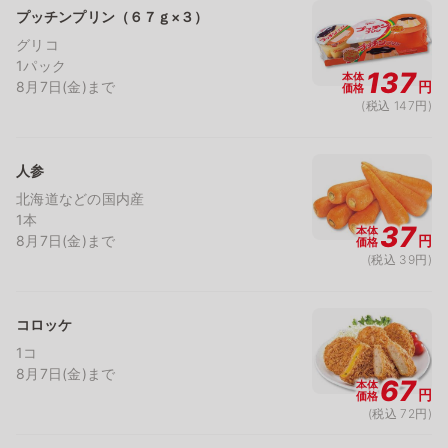
プッチンプリン（６７ｇ×３）
グリコ
1パック
137
本体
8月7日(金)まで
円
価格
(税込 147円)
人参
北海道などの国内産
1本
37
本体
8月7日(金)まで
円
価格
(税込 39円)
コロッケ
1コ
8月7日(金)まで
67
本体
円
価格
(税込 72円)