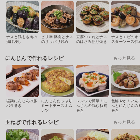
ナスと鶏もも肉の
ピリ辛 豚肉とナス
豆腐つくねとナス
ナスとエビのオ
揚げ浸し
のサッパリ炒め
のはさみ照り焼き
スターソース炒
にんじんで作れるレシピ
もっと見る
塩麹にんじんの豚
にんじんたっぷり
レンジで簡単！に
色鮮やか！いん
バラ巻き
ミートチーズオム
んじんの鶏むね肉
んとにんじんの
レツ
巻き
巻き
玉ねぎで作れるレシピ
もっと見る