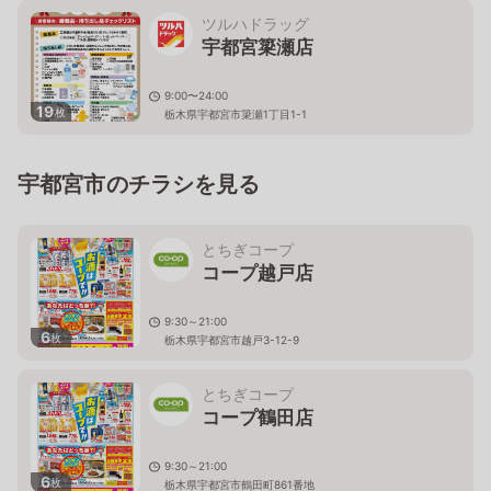
ツルハドラッグ
宇都宮簗瀬店
9:00〜24:00
19
枚
栃木県宇都宮市簗瀬1丁目1-1
宇都宮市のチラシを見る
とちぎコープ
コープ越戸店
9:30～21:00
6
枚
栃木県宇都宮市越戸3-12-9
とちぎコープ
コープ鶴田店
9:30～21:00
6
枚
栃木県宇都宮市鶴田町861番地