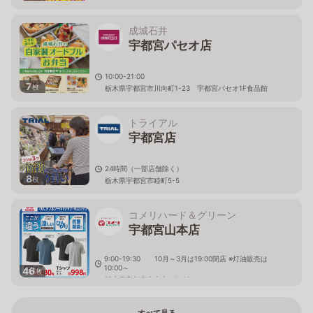
成城石井
宇都宮パセオ店
10:00-21:00
7
枚
栃木県宇都宮市川向町1-23 宇都宮パセオ1F食品館
トライアル
宇都宮店
24時間（一部店舗除く）
8
枚
栃木県宇都宮市睦町5-5
コメリハード＆グリーン
宇都宮山本店
9:00-19:30 10月～3月は19:00閉店 ※灯油販売は
10:00～
46
枚
栃木県宇都宮市山本1-3-28