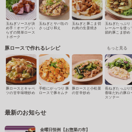
玉ねぎソースが決
玉ねぎとサバ缶の
玉ねぎと豚こま切
玉ねぎたっぷり 
め手！オーブンい
さっぱり和え
れ肉の生姜焼き
レールーを使っ
らずの簡単ロース
節約豚こま炒め
トポーク
豚ロースで作れるレシピ
もっと見る
豚ロースとキャベ
手軽にがっつり 豚
豚ロースと小松菜
長ねぎたっぷり
ツの甘辛味噌炒め
ロースで豚キムチ
の甘辛炒め
香味だれの豚ロ
スソテー
最新のお知らせ
金曜日恒例【お惣菜の市】