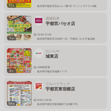
11
枚
栃木県宇都宮市宮みらい1番1号 ウツノミヤテラス4階
成城石井
宇都宮パセオ店
10:00-21:00
7
枚
栃木県宇都宮市川向町1-23 宇都宮パセオ1F食品館
たいらや
城東店
24時間営業
2
枚
栃木県宇都宮市城東1-1-17
ツルハドラッグ
宇都宮東宿郷店
9:00〜23:00
19
枚
栃木県宇都宮市東宿郷6丁目9番17号