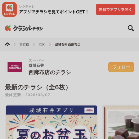
東京都
港区
成城石井 西麻布店
スーパー
成城石井
フォロー
西麻布店のチラシ
最新のチラシ（全6枚）
最終更新：2026/08/07