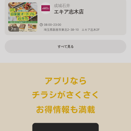
成城石井
エキア志木店
08:00-23:00
7
枚
埼玉県新座市東北2-38-10 エキア志木2F
すべて見る