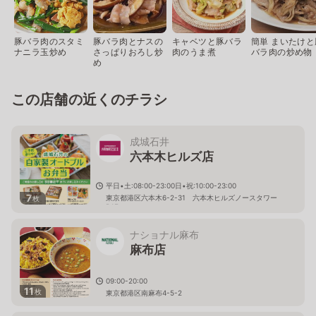
豚バラ肉のスタミ
豚バラ肉とナスの
キャベツと豚バラ
簡単 まいたけと
ナニラ玉炒め
さっぱりおろし炒
肉のうま煮
バラ肉の炒め物
め
この店舗の近くのチラシ
成城石井
六本木ヒルズ店
平日•土:08:00-23:00日•祝:10:00-23:00
7
東京都港区六本木6-2-31 六本木ヒルズノースタワー
枚
B1F
ナショナル麻布
麻布店
09:00-20:00
11
枚
東京都港区南麻布4-5-2