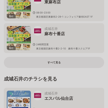
東麻布店
08:00-23:00
6
枚
東京都港区東麻布2-29-1 コンフォリア麻布EAST 1F
成城石井
麻布十番店
24時間営業
6
枚
東京都港区麻布十番2-2-10 麻布十番スクエア1F
すべて見る
成城石井のチラシを見る
成城石井
エスパル仙台店