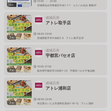
10:00 - 22:00
6
枚
宮城県仙台市青葉区中央1-1-1 エスパル仙台 東館2F
成城石井
アトレ取手店
09:00-23:00
7
枚
茨城県取手市中央町2-5 アトレ取手店3F
成城石井
宇都宮パセオ店
10:00-21:00
7
枚
栃木県宇都宮市川向町1-23 宇都宮パセオ1F食品館
成城石井
アトレ浦和店
08:00-23:00
7
枚
埼玉県さいたま市浦和区高砂1-16-12 アトレ浦和