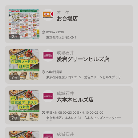
オーケー
お台場店
8:30～21:30
2
枚
東京都港区台場2-2-1
成城石井
愛宕グリーンヒルズ店
24時間営業
7
東京都港区虎ノ門3-21-5 愛宕グリーンヒルズプラザ
枚
1F
成城石井
六本木ヒルズ店
平日•土:08:00-23:00日•祝:10:00-23:00
7
東京都港区六本木6-2-31 六本木ヒルズノースタワー
枚
B1F
成城石井