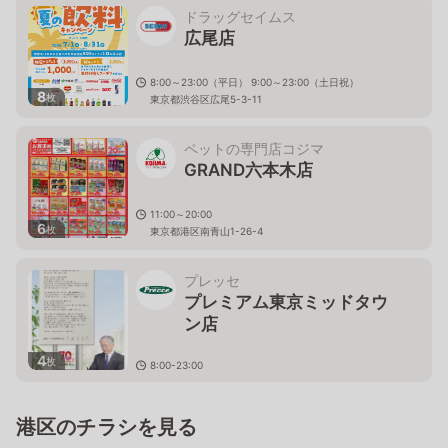
ドラッグセイムス
広尾店
8:00～23:00（平日） 9:00～23:00（土日祝）
8
枚
東京都渋谷区広尾5-3-11
ペットの専門店コジマ
GRAND六本木店
11:00～20:00
6
枚
東京都港区南青山1-26-4
プレッセ
プレミアム東京ミッドタウ
ン店
4
枚
8:00-23:00
東京都港区赤坂9-7-4 東京ミッドタウンガレリアB1
港区のチラシを見る