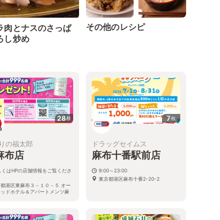
その他のレシピ
ラ肉とナスのさっぱ
ろし炒め
28
7
枚
枚
りの福太郎
ドラッグセイムス
麻布店
麻布十番駅前店
しくはHPの店舗情報をご覧くださ
9:00～23:00
東京都港区麻布十番2-20-2
京都港区東麻布３－１０－５ オー
ウッドホテル＆アパートメンツ麻
１階