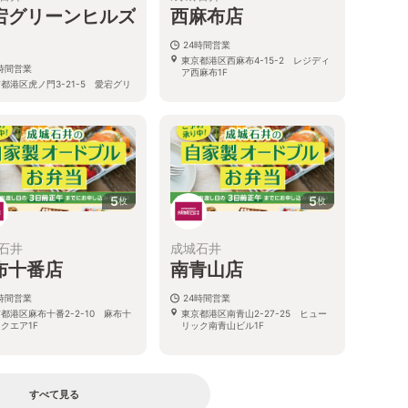
宕グリーンヒルズ
西麻布店
24時間営業
東京都港区西麻布4-15-2 レジディ
4時間営業
ア西麻布1F
都港区虎ノ門3-21-5 愛宕グリ
ヒルズプラザ1F
5
5
枚
枚
石井
成城石井
布十番店
南青山店
4時間営業
24時間営業
都港区麻布十番2-2-10 麻布十
東京都港区南青山2-27-25 ヒュー
クエア1F
リック南青山ビル1F
すべて見る