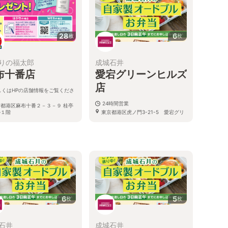
28
6
枚
枚
りの福太郎
成城石井
布十番店
愛宕グリーンヒルズ
店
しくはHPの店舗情報をご覧くださ
24時間営業
京都港区麻布十番２－３－９ 桂亭
ル１階
東京都港区虎ノ門3-21-5 愛宕グリ
ーンヒルズプラザ1F
6
5
枚
枚
石井
成城石井