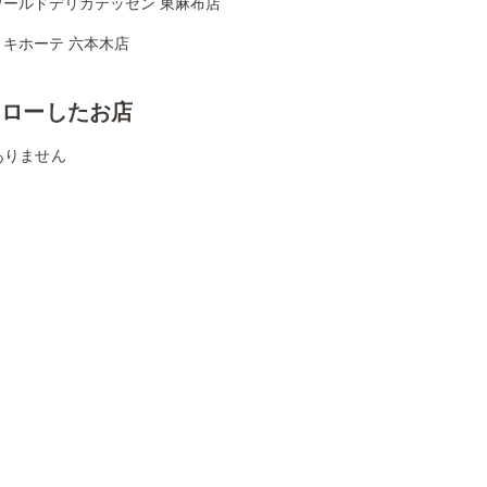
ワールドデリカテッセン 東麻布店
・キホーテ 六本木店
ォローしたお店
ありません