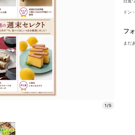
日進
ドン
フ
まだ
1/5