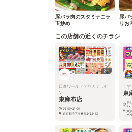
豚バラ肉のスタミナニラ
豚バ
玉炒め
りお
この店舗の近くのチラシ
2
枚
日進ワールドデリカテッセ
くす
東
ン
東麻布店
詳
い
09:00-21:00
東
東京都港区東麻布2-32-13
ク
布