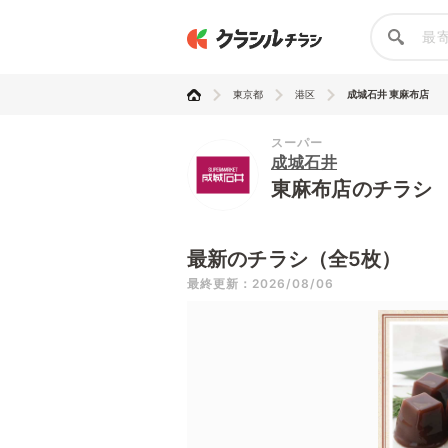
東京都
港区
成城石井 東麻布店
スーパー
成城石井
東麻布店のチラシ
最新のチラシ（全5枚）
最終更新：2026/08/06