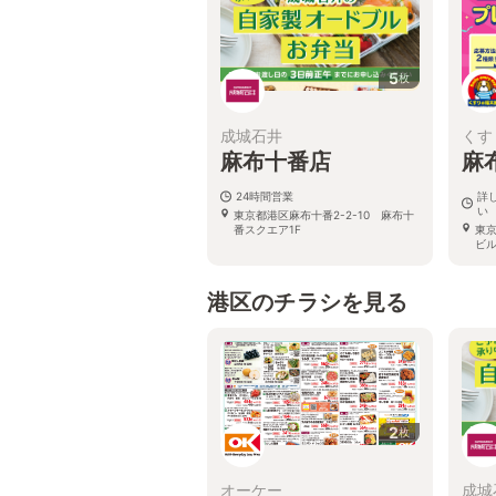
5
枚
成城石井
くす
麻布十番店
麻
24時間営業
詳
い
東京都港区麻布十番2-2-10 麻布十
番スクエア1F
東
ビ
港区のチラシを見る
2
枚
オーケー
成城