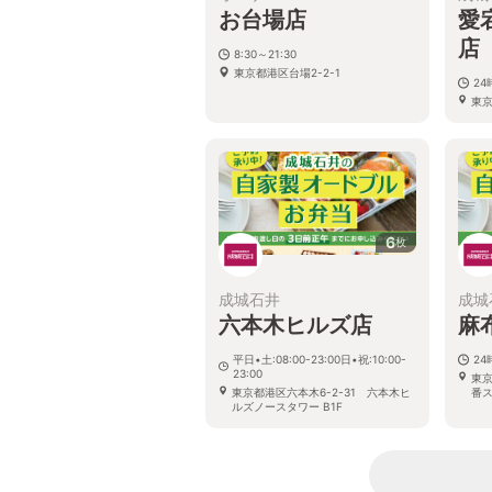
お台場店
愛
店
8:30～21:30
東京都港区台場2-2-1
2
東京
ーン
6
枚
成城石井
成城
六本木ヒルズ店
麻
平日•土:08:00-23:00日•祝:10:00-
2
23:00
東京
東京都港区六本木6-2-31 六本木ヒ
番ス
ルズノースタワー B1F