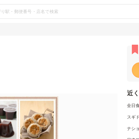
近
全日
スギ
ナシ