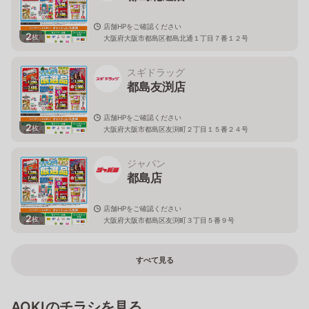
店舗HPをご確認ください
2
枚
大阪府大阪市都島区都島北通１丁目７番１２号
スギドラッグ
都島友渕店
店舗HPをご確認ください
2
枚
大阪府大阪市都島区友渕町２丁目１５番２４号
ジャパン
都島店
店舗HPをご確認ください
2
枚
大阪府大阪市都島区友渕町３丁目５番９号
すべて見る
AOKIのチラシを見る