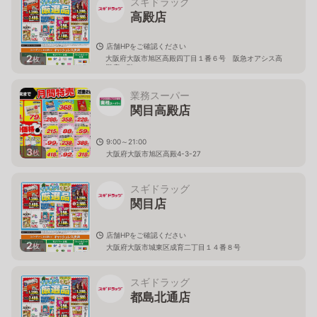
スギドラッグ
高殿店
店舗HPをご確認ください
2
大阪府大阪市旭区高殿四丁目１番６号 阪急オアシス高
枚
殿店２階
業務スーパー
関目高殿店
9:00～21:00
3
枚
大阪府大阪市旭区高殿4-3-27
スギドラッグ
関目店
店舗HPをご確認ください
2
枚
大阪府大阪市城東区成育二丁目１４番８号
スギドラッグ
都島北通店