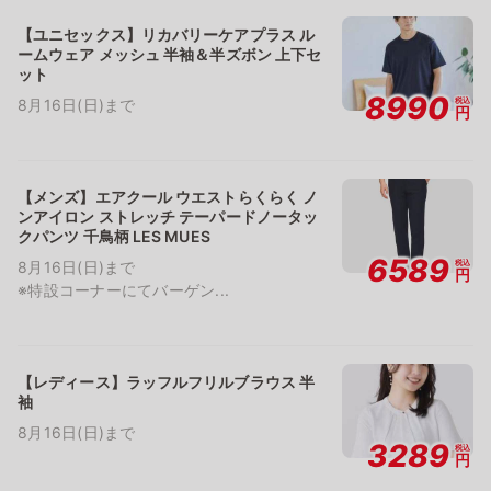
【ユニセックス】リカバリーケアプラス ル
ームウェア メッシュ 半袖＆半ズボン 上下セ
ット
8990
税込
8月16日(日)まで
円
【メンズ】エアクール ウエストらくらく ノ
ンアイロン ストレッチ テーパードノータッ
クパンツ 千鳥柄 LES MUES
6589
税込
8月16日(日)まで
円
※特設コーナーにてバーゲン...
【レディース】ラッフルフリルブラウス 半
袖
8月16日(日)まで
3289
税込
円