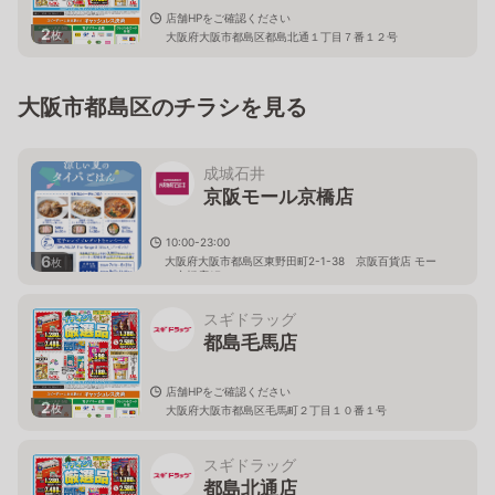
店舗HPをご確認ください
2
枚
大阪府大阪市都島区都島北通１丁目７番１２号
大阪市都島区のチラシを見る
成城石井
京阪モール京橋店
10:00-23:00
6
大阪府大阪市都島区東野田町2-1-38 京阪百貨店 モー
枚
ル京橋店1F
スギドラッグ
都島毛馬店
店舗HPをご確認ください
2
枚
大阪府大阪市都島区毛馬町２丁目１０番１号
スギドラッグ
都島北通店