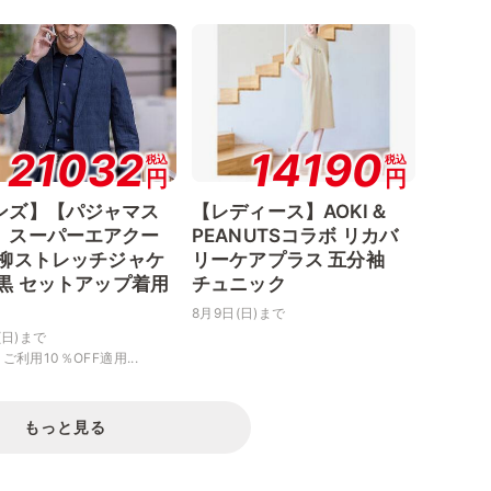
21032
14190
税込
税込
円
円
ンズ】【パジャマス
【レディース】AOKI＆
】スーパーエアクー
PEANUTSコラボ リカバ
楊柳ストレッチジャケ
リーケアプラス 五分袖
 黒 セットアップ着用
チュニック
8月9日(日)まで
(日)まで
ご利用10％OFF適用...
もっと見る