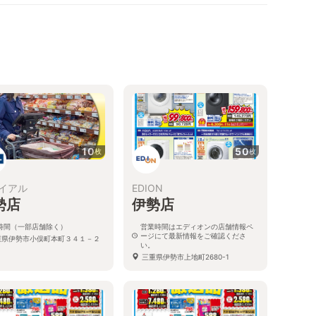
10
50
枚
枚
イアル
EDION
勢店
伊勢店
4時間（一部店舗除く）
営業時間はエディオンの店舗情報ペ
ージにて最新情報をご確認くださ
重県伊勢市小俣町本町３４１－２
い。
１
三重県伊勢市上地町2680-1