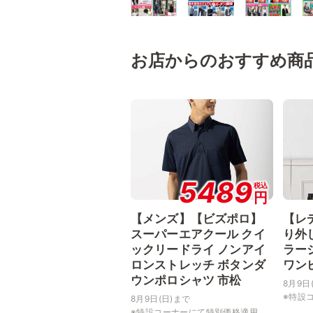
お店からのおすすめ商
5489
税込
円
【メンズ】【ビズポロ】
【レ
スーパーエアクール クイ
り外
ックリードライ ノンアイ
ラー
ロンストレッチ ボタンダ
ワン
ウンポロシャツ 市松
8月9日
※特設コ
8月9日(日)まで
※特設コーナーにて特別価格適用...