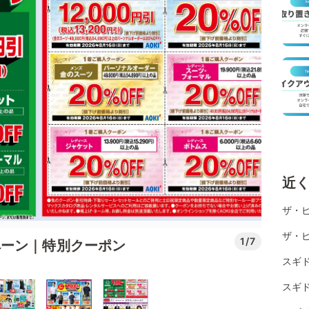
近
ザ・
ザ・
1/7
ペーン｜特別クーポン
スギ
スギ