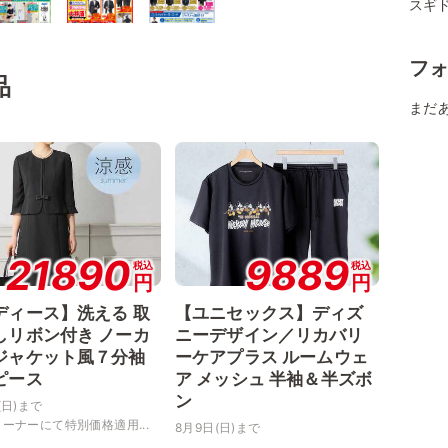
スギ
フ
品
まだ
21890
9889
税込
税込
円
円
ディース】洗える 取
【ユニセックス】ディズ
しリボン付き ノーカ
ニーデザイン／リカバリ
ジャケット風７分袖
ーケアプラス ルームウェ
ピース
ア メッシュ 半袖＆半ズボ
ン
(日)まで
ーナーにて特別価格適用...
8月9日(日)まで