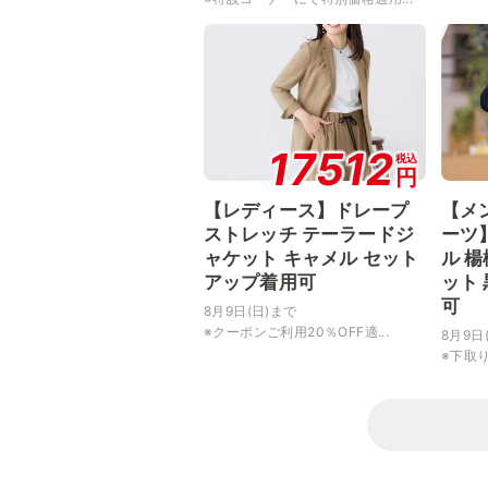
17512
税込
円
【レディース】ドレープ
【メ
ストレッチ テーラードジ
ーツ
ャケット キャメル セット
ル 
アップ着用可
ット
可
8月9日(日)まで
※クーポンご利用20％OFF適...
8月9日
※下取り