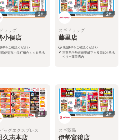
2
2
枚
枚
ドラッグ
スギドラッグ
勢小俣店
藤里店
舗HPをご確認ください
店舗HPをご確認ください
重県伊勢市小俣町相合４４５番地
三重県伊勢市藤里町字六反田604番地
ベリー藤里店内
2
2
枚
枚
ビッグエクスプレス
スギ薬局
田久志本店
伊勢宮後店