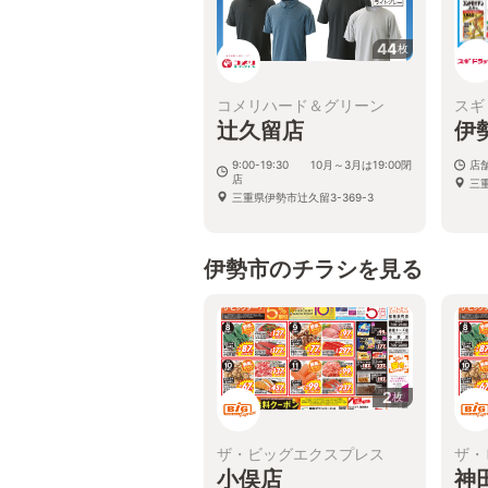
44
枚
コメリハード＆グリーン
スギ
辻久留店
伊
9:00-19:30 10月～3月は19:00閉
店
店
三
三重県伊勢市辻久留3-369-3
伊勢市のチラシを見る
2
枚
ザ・ビッグエクスプレス
ザ・
小俣店
神