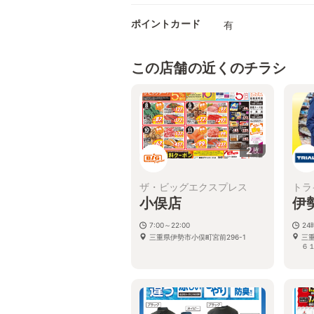
ポイントカード
有
この店舗の近くのチラシ
2
枚
ザ・ビッグエクスプレス
トラ
小俣店
伊
7:00～22:00
2
三重県伊勢市小俣町宮前296-1
三
６