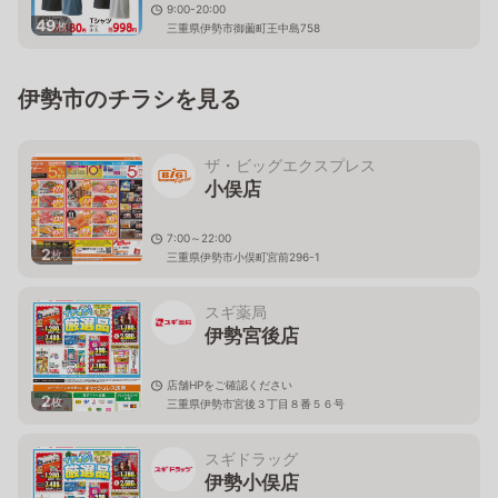
9:00-20:00
49
枚
三重県伊勢市御薗町王中島758
伊勢市のチラシを見る
ザ・ビッグエクスプレス
小俣店
7:00～22:00
2
枚
三重県伊勢市小俣町宮前296-1
スギ薬局
伊勢宮後店
店舗HPをご確認ください
2
枚
三重県伊勢市宮後３丁目８番５６号
スギドラッグ
伊勢小俣店