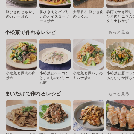
豚ひき肉ともやし
豚ひき肉とパプリ
大葉香る 豚ひき肉
春雨でかさ増し 
のカレー炒め
カのオイスターソ
のつくね
ひき肉とニラの
ース炒め
タミナおかず
小松菜で作れるレシピ
もっと見る
小松菜と豚肉の卵
小松菜とベーコン
小松菜と豚バラの
小松菜と豚バラ
炒め
としめじのクリー
キムチ炒め
あんかけかぼち
ム煮
まいたけで作れるレシピ
もっと見る