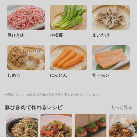
豚ひき肉
小松菜
まいたけ
しめじ
にんじん
サーモン
※明細されている内容は店舗の実売状況と異なる場合がございます。
豚ひき肉で作れるレシピ
もっと見る