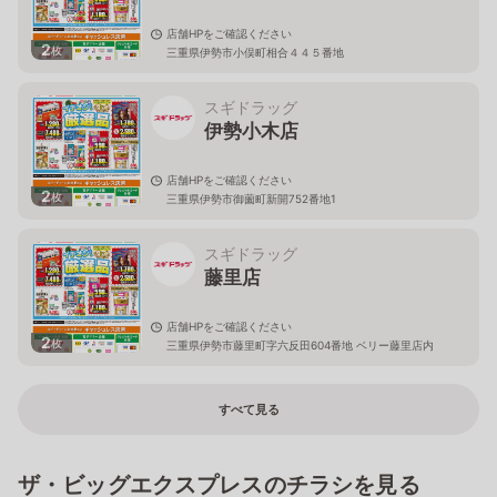
店舗HPをご確認ください
2
枚
三重県伊勢市小俣町相合４４５番地
スギドラッグ
伊勢小木店
店舗HPをご確認ください
2
枚
三重県伊勢市御薗町新開752番地1
スギドラッグ
藤里店
店舗HPをご確認ください
2
枚
三重県伊勢市藤里町字六反田604番地 ベリー藤里店内
すべて見る
ザ・ビッグエクスプレスのチラシを見る