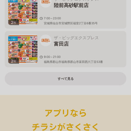
陸前高砂駅前店
7:00～23:00
2
枚
宮城県仙台市宮城野区福室2丁目6番35号
ザ・ビッグエクスプレス
富田店
9:00～21:00
2
枚
福島県郡山市福島県郡山市富田西六丁目53番
すべて見る