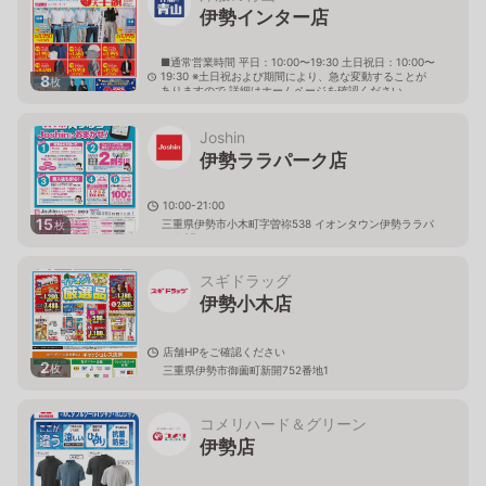
伊勢インター店
■通常営業時間 平日：10:00〜19:30 土日祝日：10:00〜
19:30 ※土日祝および期間により、急な変動することが
8
枚
ありますので 詳細はホームページを確認ください
三重県伊勢市楠部町乙53番2
Joshin
伊勢ララパーク店
10:00-21:00
15
三重県伊勢市小木町字曽祢538 イオンタウン伊勢ララパ
枚
ーク2F
スギドラッグ
伊勢小木店
店舗HPをご確認ください
2
枚
三重県伊勢市御薗町新開752番地1
コメリハード＆グリーン
伊勢店