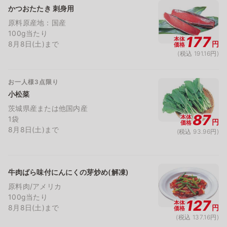
かつおたたき 刺身用
原料原産地：国産
100g当たり
177
本体
8月8日(土)まで
円
価格
(税込 191.16円)
お一人様3点限り
小松菜
茨城県産または他国内産
87
本体
1袋
円
価格
8月8日(土)まで
(税込 93.96円)
牛肉ばら味付にんにくの芽炒め(解凍)
原料肉/アメリカ
100g当たり
127
本体
8月8日(土)まで
円
価格
(税込 137.16円)