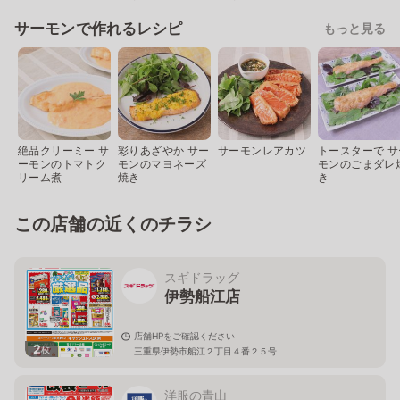
サーモンで作れるレシピ
もっと見る
絶品クリーミー サ
彩りあざやか サー
サーモンレアカツ
トースターで サ
ーモンのトマトク
モンのマヨネーズ
モンのごまダレ
リーム煮
焼き
き
この店舗の近くのチラシ
スギドラッグ
伊勢船江店
店舗HPをご確認ください
2
枚
三重県伊勢市船江２丁目４番２５号
洋服の青山