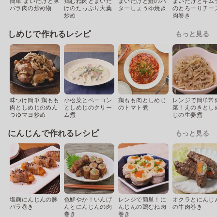
簡単 まいたけと豚
鶏むね肉とまいた
まいたけと鮭のバ
まいたけとキム
バラ肉の炒め物
けのたっぷり大葉
ターしょうゆ焼き
のとろーりチー
炒め
肉巻き
しめじで作れるレシピ
もっと見る
味つけ簡単 鶏もも
小松菜とベーコン
鶏もも肉としめじ
レンジで簡単常
肉としめじのめん
としめじのクリー
のトマト煮
菜！えのきとし
つゆマヨ炒め
ム煮
じの生姜煮
にんじんで作れるレシピ
もっと見る
塩麹にんじんの豚
色鮮やか！いんげ
レンジで簡単！に
オクラとにんじ
バラ巻き
んとにんじんの肉
んじんの鶏むね肉
の牛肉巻き
巻き
巻き