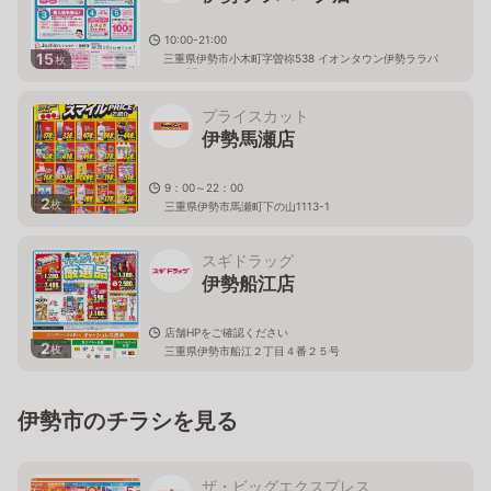
10:00-21:00
15
三重県伊勢市小木町字曽祢538 イオンタウン伊勢ララパ
枚
ーク2F
プライスカット
伊勢馬瀬店
9：00～22：00
2
枚
三重県伊勢市馬瀬町下の山1113-1
スギドラッグ
伊勢船江店
店舗HPをご確認ください
2
枚
三重県伊勢市船江２丁目４番２５号
伊勢市のチラシを見る
ザ・ビッグエクスプレス