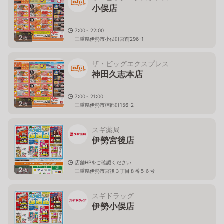
小俣店
7:00～22:00
2
枚
三重県伊勢市小俣町宮前296-1
ザ・ビッグエクスプレス
神田久志本店
7:00～21:00
2
枚
三重県伊勢市楠部町156-2
スギ薬局
伊勢宮後店
店舗HPをご確認ください
2
枚
三重県伊勢市宮後３丁目８番５６号
スギドラッグ
伊勢小俣店