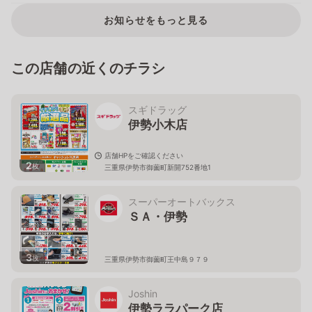
お知らせをもっと見る
この店舗の近くのチラシ
スギドラッグ
伊勢小木店
店舗HPをご確認ください
2
枚
三重県伊勢市御薗町新開752番地1
スーパーオートバックス
ＳＡ・伊勢
3
枚
三重県伊勢市御薗町王中島９７９
Joshin
伊勢ララパーク店