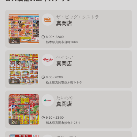
ザ・ビッグエクストラ
真岡店
8:00〜22:00
2
枚
栃木県真岡市台町2668
ベイシア
真岡店
9:00~20:00
4
枚
栃木県真岡市並木町1-3-5
たいらや
真岡店
9:30～23:00
2
枚
栃木県真岡市熊倉2-25-1