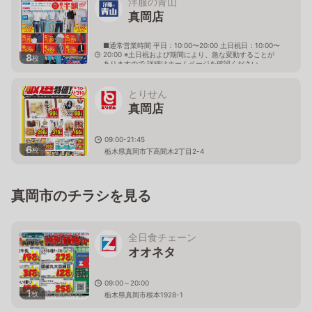
洋服の青山
真岡店
■通常営業時間 平日：10:00〜20:00 土日祝日：10:00〜
20:00 ※土日祝および期間により、急な変動することが
8
枚
ありますので 詳細はホームページを確認ください
栃木県真岡市下高間木一丁目12番地16
とりせん
真岡店
09:00-21:45
6
枚
栃木県真岡市下高間木2丁目2-4
真岡市のチラシを見る
全日食チェーン
オオネタ
09:00～20:00
1
枚
栃木県真岡市根本1928-1