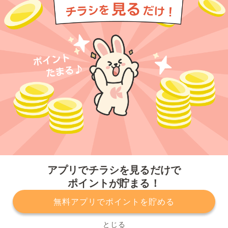
今すぐアプリをダウンロードする
アプリでチラシを見るだけで
ポイントが貯まる！
無料アプリでポイントを貯める
プライバシーポリシー
利用規約
運営会社
サービスに関してのお問い合わせ
チラシ掲載をお考えの方
とじる