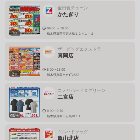
全日食チェーン
かたぎり
09:00 ～ 19:30
1
枚
栃木県真岡市東大島１２４１－２
ザ・ビッグエクストラ
真岡店
8:00〜22:00
2
枚
栃木県真岡市台町2668
コメリハード＆グリーン
二宮店
9:00-19:30
45
枚
栃木県真岡市石島817-1
ツルハドラッグ
亀山北店