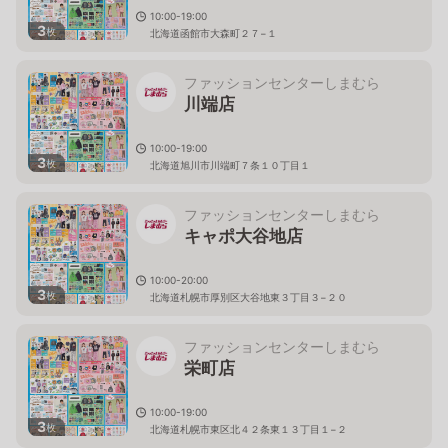
10:00-19:00
3
枚
北海道函館市大森町２７−１
ファッションセンターしまむら
川端店
10:00-19:00
3
枚
北海道旭川市川端町７条１０丁目１
ファッションセンターしまむら
キャポ大谷地店
10:00-20:00
3
枚
北海道札幌市厚別区大谷地東３丁目３−２０
ファッションセンターしまむら
栄町店
10:00-19:00
3
枚
北海道札幌市東区北４２条東１３丁目１−２