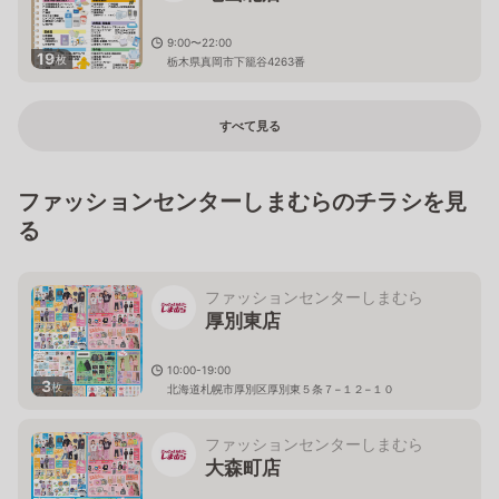
9:00〜22:00
19
枚
栃木県真岡市下籠谷4263番
すべて見る
ファッションセンターしまむらのチラシを見
る
ファッションセンターしまむら
厚別東店
10:00-19:00
3
枚
北海道札幌市厚別区厚別東５条７−１２−１０
ファッションセンターしまむら
大森町店