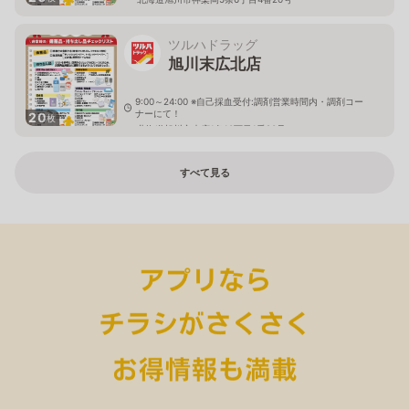
ツルハドラッグ
旭川末広北店
9:00～24:00 ※自己採血受付:調剤営業時間内・調剤コー
ナーにて！
20
枚
北海道旭川市末広1条10丁目1番20号
すべて見る