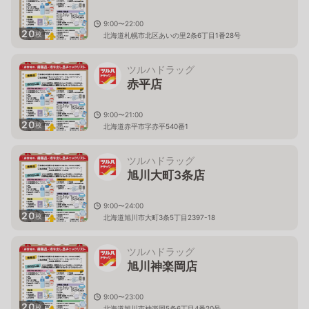
9:00〜22:00
20
枚
北海道札幌市北区あいの里2条6丁目1番28号
ツルハドラッグ
赤平店
9:00〜21:00
20
枚
北海道赤平市字赤平540番1
ツルハドラッグ
旭川大町3条店
9:00〜24:00
20
枚
北海道旭川市大町3条5丁目2397-18
ツルハドラッグ
旭川神楽岡店
9:00〜23:00
20
枚
北海道旭川市神楽岡5条6丁目4番20号