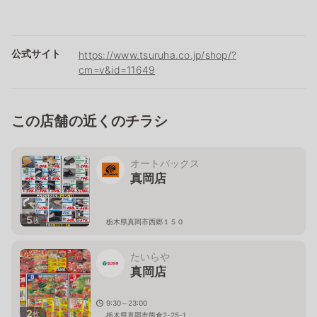
公式サイト
https://www.tsuruha.co.jp/shop/?
cm=v&id=11649
この店舗の近くのチラシ
オートバックス
真岡店
5
枚
栃木県真岡市西郷１５０
たいらや
真岡店
9:30～23:00
2
枚
栃木県真岡市熊倉2-25-1