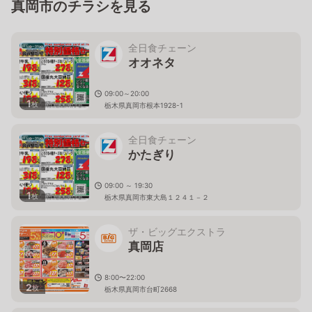
真岡市のチラシを見る
全日食チェーン
オオネタ
09:00～20:00
1
枚
栃木県真岡市根本1928-1
全日食チェーン
かたぎり
09:00 ～ 19:30
1
枚
栃木県真岡市東大島１２４１－２
ザ・ビッグエクストラ
真岡店
8:00〜22:00
2
枚
栃木県真岡市台町2668