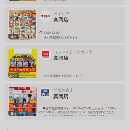
ベイシア
真岡店
9:00~20:00
4
枚
栃木県真岡市並木町1-3-5
コジマ×ビックカメラ
真岡店
27
枚
栃木県真岡市上高間木2-17-7
洋服の青山
真岡店
■通常営業時間 平日：10:00〜20:00 土日祝日：10:00〜
20:00 ※土日祝および期間により、急な変動することが
8
枚
ありますので 詳細はホームページを確認ください
栃木県真岡市下高間木一丁目12番地16