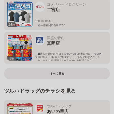
コメリハード＆グリーン
二宮店
9:00-19:30
46
枚
栃木県真岡市石島817-1
洋服の青山
真岡店
■通常営業時間 平日：10:00〜20:00 土日祝日：10:00〜
20:00 ※土日祝および期間により、急な変動することが
8
枚
ありますので 詳細はホームページを確認ください
栃木県真岡市下高間木一丁目12番地16
すべて見る
ツルハドラッグのチラシを見る
ツルハドラッグ
あいの里店