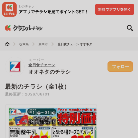
栃木県
真岡市
全日食チェーン オオネタ
スーパー
全日食チェーン
フォロー
オオネタのチラシ
最新のチラシ（全1枚）
最終更新：2026/08/01