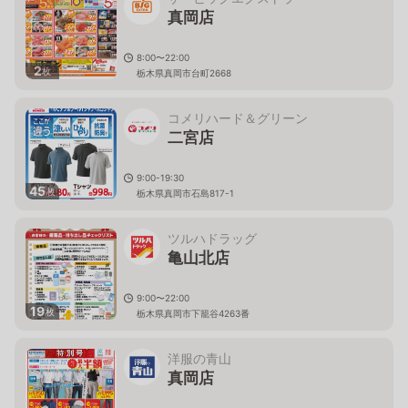
真岡店
8:00〜22:00
2
枚
栃木県真岡市台町2668
コメリハード＆グリーン
二宮店
9:00-19:30
45
枚
栃木県真岡市石島817-1
ツルハドラッグ
亀山北店
9:00〜22:00
19
枚
栃木県真岡市下籠谷4263番
洋服の青山
真岡店