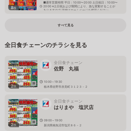
■通常営業時間 平日：10:00〜20:00 土日祝日：10:00〜
20:00 ※土日祝および期間により、急な変動することが
8
枚
ありますので 詳細はホームページを確認ください
栃木県真岡市下高間木一丁目12番地16
すべて見る
全日食チェーンのチラシを見る
全日食チェーン
佐野 丸福
10:00～19:30
2
枚
栃木県佐野市赤見町３１２３－２
全日食チェーン
はりまや 塩沢店
09:00～19:00
2
枚
新潟県南魚沼市塩沢８６－２