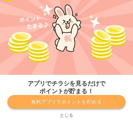
今すぐアプリをダウンロードする
アプリでチラシを見るだけで
ポイントが貯まる！
無料アプリでポイントを貯める
プライバシーポリシー
利用規約
運営会社
サービスに関してのお問い合わせ
チラシ掲載をお考えの方
とじる
Copyright© Kurashiru, Inc. All Rights Reserved.