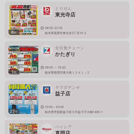
とりせん
東光寺店
09:00-22:00
6
枚
栃木県真岡市東光寺3丁目15-2
全日食チェーン
かたぎり
09:00 ～ 19:30
1
枚
栃木県真岡市東大島１２４１－２
ヤマダデンキ
益子店
10:00～20:00
27
枚
栃木県芳賀郡益子町大字益子字大橋1405-1
ベイシア
真岡店