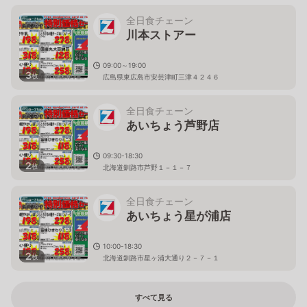
全日食チェーン
川本ストアー
09:00～19:00
3
枚
広島県東広島市安芸津町三津４２４６
全日食チェーン
あいちょう芦野店
09:30-18:30
2
枚
北海道釧路市芦野１－１－７
全日食チェーン
あいちょう星が浦店
10:00-18:30
2
枚
北海道釧路市星ヶ浦大通り２－７－１
すべて見る