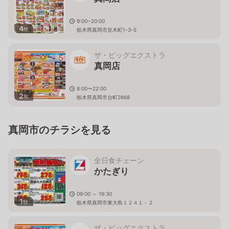
9:00~20:00
4
枚
栃木県真岡市並木町1-3-5
ザ・ビッグエクストラ
真岡店
8:00〜22:00
2
枚
栃木県真岡市台町2668
真岡市のチラシを見る
全日食チェーン
かたぎり
09:00 ～ 19:30
1
枚
栃木県真岡市東大島１２４１－２
ザ・ビッグエクストラ