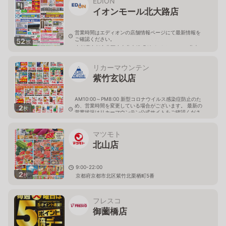
EDION
イオンモール北大路店
営業時間はエディオンの店舗情報ページにて最新情報を
ご確認ください。
52
枚
京都府京都市北区小山北上総町49-1 イオンモール北大
路4階
リカーマウンテン
紫竹玄以店
AM10:00～PM8:00 新型コロナウイルス感染症防止のた
め、営業時間を変更している場合がございます。 最新の
2
枚
営業状況はリカーマウンテン公式サイトをご確認くださ
い。
京都府京都市北区紫竹大門町16-1
マツモト
北山店
9:00-22:00
2
枚
京都府京都市北区紫竹北栗栖町5番
フレスコ
御薗橋店