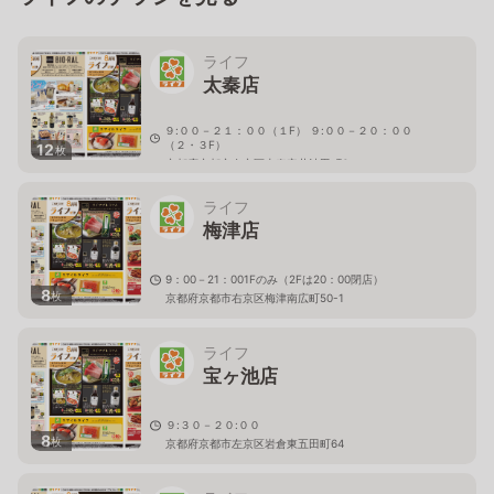
ライフ
太秦店
９:００－２１：００（１F） ９:００－２０：００
（２・３F）
12
枚
京都府京都市右京区太秦安井池田町6
ライフ
梅津店
9：00－21：001Fのみ（2Fは20：00閉店）
8
枚
京都府京都市右京区梅津南広町50-1
ライフ
宝ヶ池店
９:３０－２０:００
8
枚
京都府京都市左京区岩倉東五田町64