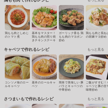
鶏もも肉で作れるレシピ
鶏もも肉としめじ
基本をマスター！
ガーリック香る 鶏
鶏もも肉と長ね
のトマト煮
鶏もも肉の照り焼
もも肉のマヨポン
の胡麻マヨ炒め
きチキンステーキ
炒め
キャベツで作れるレシピ
もっと見る
コンソメ味のロー
基本のロールキャ
簡単で美味しい 豚
ご飯がすすむ！
ルキャベツ
ベツ
バラとキャベツの
ャベツと豚の甘
中華炒め
味噌炒め
さつまいもで作れるレシピ
もっと見る