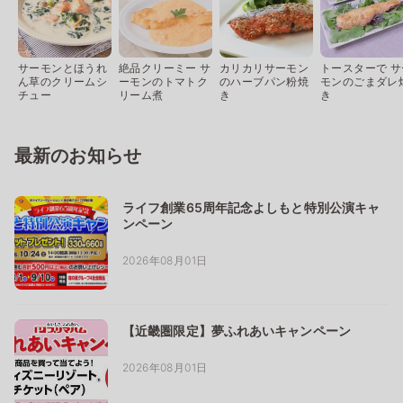
サーモンとほうれ
絶品クリーミー サ
カリカリサーモン
トースターで サ
ん草のクリームシ
ーモンのトマトク
のハーブパン粉焼
モンのごまダレ
チュー
リーム煮
き
き
最新のお知らせ
ライフ創業65周年記念よしもと特別公演キャ
ンペーン
2026年08月01日
【近畿圏限定】夢ふれあいキャンペーン
2026年08月01日