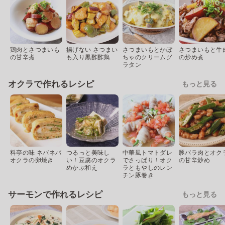
鶏肉とさつまいも
揚げない さつまい
さつまいもとかぼ
さつまいもと牛
の甘辛煮
も入り黒酢酢鶏
ちゃのクリームグ
の炒め煮
ラタン
オクラで作れるレシピ
もっと見る
料亭の味 ネバネバ
つるっと美味し
中華風トマトダレ
豚バラ肉とオク
オクラの卵焼き
い！豆腐のオクラ
でさっぱり！オク
の甘辛炒め
めかぶ和え
ラともやしのレン
チン豚巻き
サーモンで作れるレシピ
もっと見る