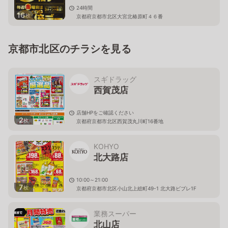
24時間
16
枚
京都府京都市北区大宮北椿原町４６番
京都市北区のチラシを見る
スギドラッグ
西賀茂店
店舗HPをご確認ください
2
枚
京都府京都市北区西賀茂丸川町16番地
KOHYO
北大路店
10:00～21:00
7
枚
京都府京都市北区小山北上総町49-1 北大路ビブレ1F
業務スーパー
北山店