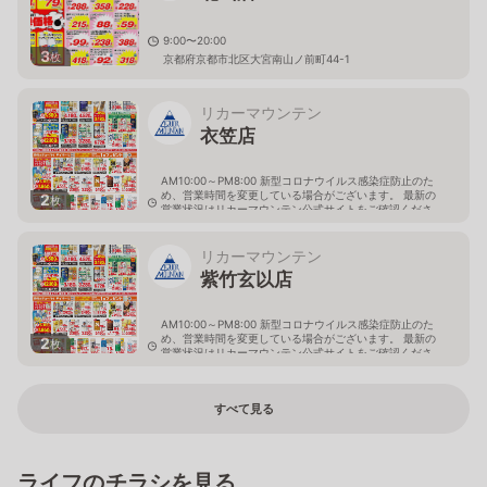
9:00〜20:00
3
枚
京都府京都市北区大宮南山ノ前町44-1
リカーマウンテン
衣笠店
AM10:00～PM8:00 新型コロナウイルス感染症防止のた
め、営業時間を変更している場合がございます。 最新の
2
枚
営業状況はリカーマウンテン公式サイトをご確認くださ
い。
京都府京都市北区平野上柳町28-5
リカーマウンテン
紫竹玄以店
AM10:00～PM8:00 新型コロナウイルス感染症防止のた
め、営業時間を変更している場合がございます。 最新の
2
枚
営業状況はリカーマウンテン公式サイトをご確認くださ
い。
京都府京都市北区紫竹大門町16-1
すべて見る
ライフのチラシを見る