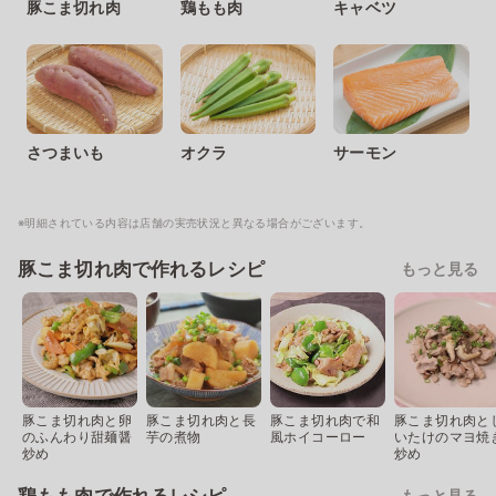
豚こま切れ肉
鶏もも肉
キャベツ
さつまいも
オクラ
サーモン
※明細されている内容は店舗の実売状況と異なる場合がございます。
豚こま切れ肉で作れるレシピ
もっと見る
豚こま切れ肉と卵
豚こま切れ肉と長
豚こま切れ肉で和
豚こま切れ肉と
のふんわり甜麺醤
芋の煮物
風ホイコーロー
いたけのマヨ焼
炒め
炒め
もっと見る